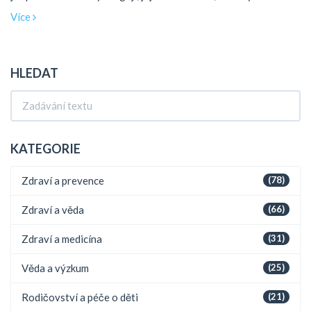
ovlivňující jejich účinnost, doporučení pro další očkování a tipy,
Více
jak zůstat v bezpečí.
HLEDAT
KATEGORIE
Zdraví a prevence
(78)
Zdraví a věda
(66)
Zdraví a medicína
(31)
Věda a výzkum
(25)
Rodičovství a péče o děti
(21)