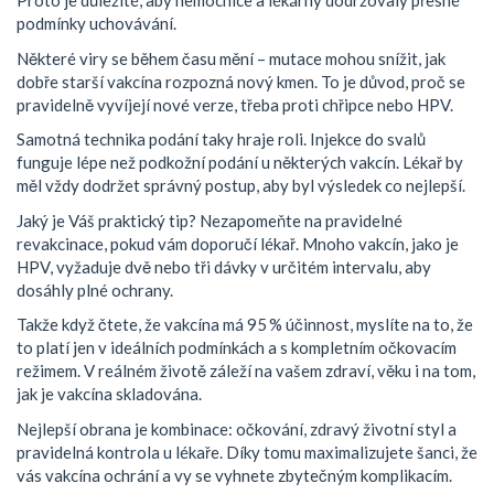
Proto je důležité, aby nemocnice a lékárny dodržovaly přesné
podmínky uchovávání.
Některé viry se během času mění – mutace mohou snížit, jak
dobře starší vakcína rozpozná nový kmen. To je důvod, proč se
pravidelně vyvíjejí nové verze, třeba proti chřipce nebo HPV.
Samotná technika podání taky hraje roli. Injekce do svalů
funguje lépe než podkožní podání u některých vakcín. Lékař by
měl vždy dodržet správný postup, aby byl výsledek co nejlepší.
Jaký je Váš praktický tip? Nezapomeňte na pravidelné
revakcinace, pokud vám doporučí lékař. Mnoho vakcín, jako je
HPV, vyžaduje dvě nebo tři dávky v určitém intervalu, aby
dosáhly plné ochrany.
Takže když čtete, že vakcína má 95 % účinnost, myslíte na to, že
to platí jen v ideálních podmínkách a s kompletním očkovacím
režimem. V reálném životě záleží na vašem zdraví, věku i na tom,
jak je vakcína skladována.
Nejlepší obrana je kombinace: očkování, zdravý životní styl a
pravidelná kontrola u lékaře. Díky tomu maximalizujete šanci, že
vás vakcína ochrání a vy se vyhnete zbytečným komplikacím.