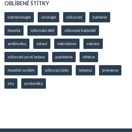
OBLÍBENÉ ŠTÍTKY
bakteriologie
virologie
očkování
bakterie
imunita
očkování dětí
očkovací kalendář
antibiotika
zdraví
mikrobiom
vakcíny
očkování proti tetanu
pandemie
infekce
imunitní systém
očkovací plán
tetanus
prevence
viry
probiotika