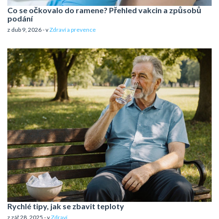
Co se očkovalo do ramene? Přehled vakcin a způsobů
podání
z dub 9, 2026 - v
Zdraví a prevence
Rychlé tipy, jak se zbavit teploty
z zář 28, 2025 - v
Zdraví