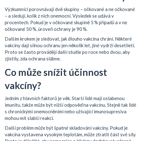
Výzkumníci porovnávají dvě skupiny – očkované a ne očkované
– a sledují, kolik z nich onemocní. Výsledek se udává v
procentech. Pokud je v očkované skupině 5 % případů a v ne
očkované 50 %, úroveň ochrany je 90 %.
Dalším krokem je sledovat, jak dlouho vakcína chrání. Některé
vakcíny dají silnou ochranu jen několik let, jiné vydrží desetiletí.
Proto se často provádějí další studie po roce nebo dvou, aby
zjistily, zda ochrana slábne.
Co může snížit účinnost
vakcíny?
Jedním z hlavních faktorů je věk. Starší lidé mají oslabenou
imunitu, takže může být nižší odpověď na vakcínu. Stejně tak lidé
s chronickými onemocněními nebo užívající imunosupresiva
mohou mít slabší reakci.
Další problém může být špatné skladování vakcíny. Pokud je
vakcína vystavena vysokým teplotám, může ztratit část své síly.