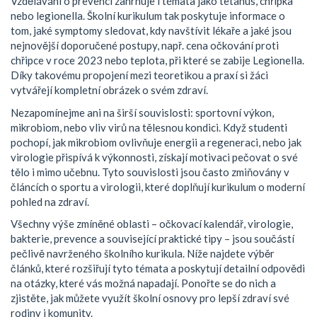
Vzdělávání o prevenci zahrnuje i témata jako tetanus, chřipka
nebo legionella. Školní kurikulum tak poskytuje informace o
tom, jaké symptomy sledovat, kdy navštívit lékaře a jaké jsou
nejnovější doporučené postupy, např. cena očkování proti
chřipce v roce 2023 nebo teplota, při které se zabije Legionella.
Díky takovému propojení mezi teoretikou a praxí si žáci
vytvářejí kompletní obrázek o svém zdraví.
Nezapomínejme ani na širší souvislosti: sportovní výkon,
mikrobiom, nebo vliv virů na tělesnou kondici. Když studenti
pochopí, jak mikrobiom ovlivňuje energii a regeneraci, nebo jak
virologie přispívá k výkonnosti, získají motivaci pečovat o své
tělo i mimo učebnu. Tyto souvislosti jsou často zmiňovány v
článcích o sportu a virologii, které doplňují kurikulum o moderní
pohled na zdraví.
Všechny výše zmíněné oblasti – očkovací kalendář, virologie,
bakterie, prevence a související praktické tipy – jsou součástí
pečlivě navrženého školního kurikula. Níže najdete výběr
článků, které rozšiřují tyto témata a poskytují detailní odpovědi
na otázky, které vás možná napadají. Ponořte se do nich a
zjistěte, jak můžete využít školní osnovy pro lepší zdraví své
rodiny i komunity.