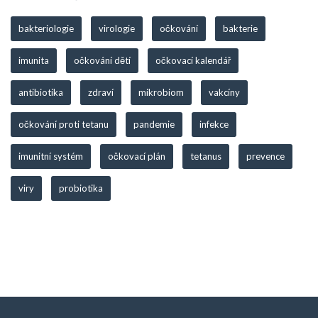
bakteriologie
virologie
očkování
bakterie
imunita
očkování dětí
očkovací kalendář
antibiotika
zdraví
mikrobiom
vakcíny
očkování proti tetanu
pandemie
infekce
imunitní systém
očkovací plán
tetanus
prevence
viry
probiotika