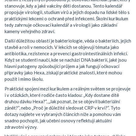
stanovuje, kdy a jaké vakcíny děti dostanou
. Tento kalendář
propojuje
virologii
,
studium virů a jejich dopadu na lidské tělo
s
praktickými lekcemi o ochraně před infekcemi. Školní kurikulum
tedy zahrnuje očkovací kalendář a virologii jako základní
kameny veřejného zdraví.
Další důležitou oblastí je
bakteriologie
,
věda o bakteriích, jejich
stavbě a roli v nemocích
. V lekcích se objevují témata jako
antibiotika, rezistence a prevencí gastrointestinálních infekcí.
Když se studenti naučí, kde se nachází DNA bakterií, jaké jsou
hlavní patogeny způsobující průjem a jak fungují očkovací
přípravky jako Hexa, získají praktické znalosti, které mohou
použít i mimo školu.
Praktické spojení mezi kurikulem a reálným světem se projevuje
i v otázkách, které rodiče často kladou: „Kdy dostane dítě
druhou dávku Hexa?“, „Jak poznat, že se objevil bakteriální
zánět?“, nebo „Proč je důležité sledovat CRP v krvi?“. Tyto
dotazy najdete ve vybraných článcích níže a pomohou vám
snadno pochopit, jak učební osnovy reflektují aktuální
zdravotní výzvy.