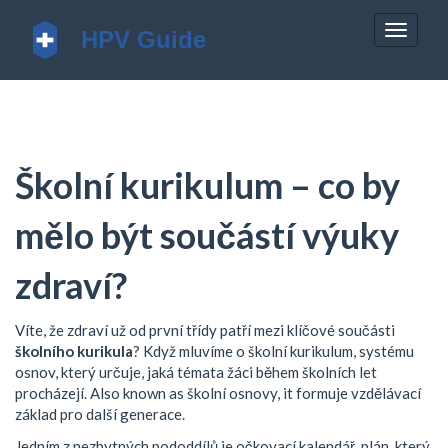
Zobrazi
navigac
Školní kurikulum – co by
mělo být součástí výuky
zdraví?
Víte, že zdraví už od první třídy patří mezi klíčové součásti
školního kurikula
? Když mluvíme o
školní kurikulum
,
systému
osnov, který určuje, jaká témata žáci během školních let
procházejí
. Also known as
školní osnovy
, it formuje vzdělávací
základ pro další generace.
Jedním z nezbytných pododdílů je
očkovací kalendář
,
plán, který