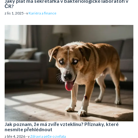
Jaký plat má sekretářka v bakteriologické laboratoři v
ČR?
z lis 1, 2025 - v
Kariéra a finance
Jak poznam, že má zvíře vzteklinu? Příznaky, které
nesmíte přehlédnout
z bře 4, 2026 - v
Zdraví a péče o zvířata