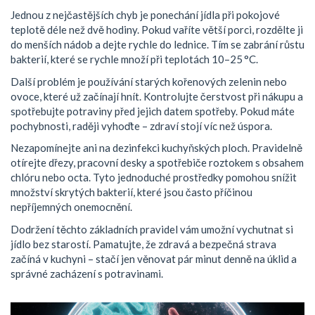
Jednou z nejčastějších chyb je ponechání jídla při pokojové
teplotě déle než dvě hodiny. Pokud vaříte větší porci, rozdělte ji
do menších nádob a dejte rychle do lednice. Tím se zabrání růstu
bakterií, které se rychle množí při teplotách 10–25 °C.
Další problém je používání starých kořenových zelenin nebo
ovoce, které už začínají hnít. Kontrolujte čerstvost při nákupu a
spotřebujte potraviny před jejich datem spotřeby. Pokud máte
pochybnosti, raději vyhoďte – zdraví stojí víc než úspora.
Nezapomínejte ani na dezinfekci kuchyňských ploch. Pravidelně
otírejte dřezy, pracovní desky a spotřebiče roztokem s obsahem
chlóru nebo octa. Tyto jednoduché prostředky pomohou snížit
množství skrytých bakterií, které jsou často příčinou
nepříjemných onemocnění.
Dodržení těchto základních pravidel vám umožní vychutnat si
jídlo bez starostí. Pamatujte, že zdravá a bezpečná strava
začíná v kuchyni – stačí jen věnovat pár minut denně na úklid a
správné zacházení s potravinami.