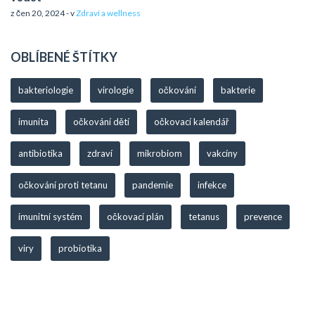
z čen 20, 2024 - v
Zdraví a wellness
OBLÍBENÉ ŠTÍTKY
bakteriologie
virologie
očkování
bakterie
imunita
očkování dětí
očkovací kalendář
antibiotika
zdraví
mikrobiom
vakcíny
očkování proti tetanu
pandemie
infekce
imunitní systém
očkovací plán
tetanus
prevence
viry
probiotika