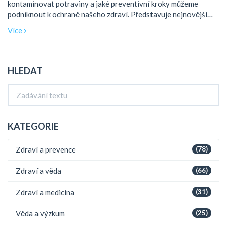
kontaminovat potraviny a jaké preventivní kroky můžeme
podniknout k ochraně našeho zdraví. Představuje nejnovější
poznatky o přenosu virových infekcí prostřednictvím potravin a
Více
zmiňuje opatření, která mohou výrazně snížit riziko nákazy.
Dále čtenáře informuje o zásadách správné manipulace s
potravinami a klade důraz na význam neustálého vzdělávání v
oblasti potravinové hygiene.
HLEDAT
KATEGORIE
Zdraví a prevence
(78)
Zdraví a věda
(66)
Zdraví a medicína
(31)
Věda a výzkum
(25)