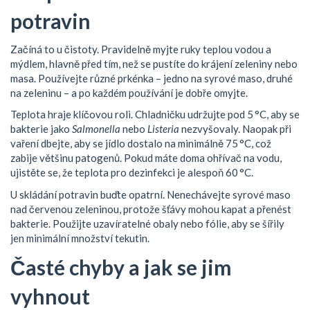
potravin
Začíná to u čistoty. Pravidelně myjte ruky teplou vodou a
mýdlem, hlavně před tím, než se pustíte do krájení zeleniny nebo
masa. Používejte různé prkénka – jedno na syrové maso, druhé
na zeleninu – a po každém používání je dobře omyjte.
Teplota hraje klíčovou roli. Chladničku udržujte pod 5 °C, aby se
bakterie jako
Salmonella
nebo
Listeria
nezvyšovaly. Naopak při
vaření dbejte, aby se jídlo dostalo na minimálně 75 °C, což
zabije většinu patogenů. Pokud máte doma ohřívač na vodu,
ujistěte se, že teplota pro dezinfekci je alespoň 60 °C.
U skládání potravin buďte opatrní. Nenechávejte syrové maso
nad červenou zeleninou, protože šťávy mohou kapat a přenést
bakterie. Použijte uzavíratelné obaly nebo fólie, aby se šířily
jen minimální množství tekutin.
Časté chyby a jak se jim
vyhnout