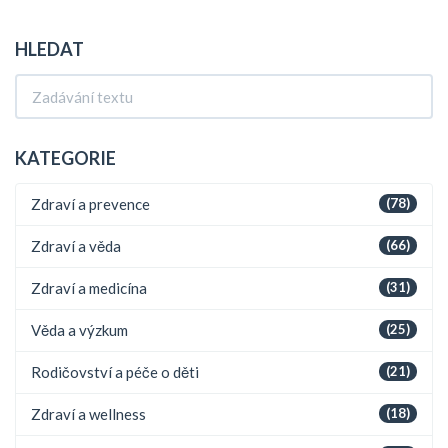
představují pro lidské tělo, a o strategiích, které mohou pomoci
přežití v těchto podmínkách.
HLEDAT
KATEGORIE
Zdraví a prevence
(78)
Zdraví a věda
(66)
Zdraví a medicína
(31)
Věda a výzkum
(25)
Rodičovství a péče o děti
(21)
Zdraví a wellness
(18)