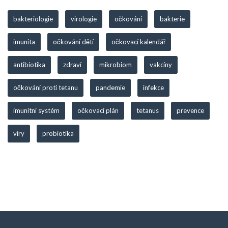
bakteriologie
virologie
očkování
bakterie
imunita
očkování dětí
očkovací kalendář
antibiotika
zdraví
mikrobiom
vakcíny
očkování proti tetanu
pandemie
infekce
imunitní systém
očkovací plán
tetanus
prevence
viry
probiotika