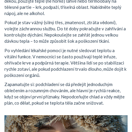
dekou, použijte teplé (ne horké) láhve nebo termoobaly na
tělesné partie – krk, podpaží, tříselná oblast. Nabídněte teplý
nápoj, ale ne alkohol.
Pokud je stav vážný (silný třes, zmatenost, ztráta vědomí),
volejte záchrannou službu. Do té doby pokračujte v zahřívání a
kontrolujte dýchání. Nepokoušejte se zahřát jednou velkou
dávkou tepla – to může způsobit šok a poškození tkání.
Po vyhledání lékařské pomoci je nutné sledovat teplotu a
vitální funkce. V nemocnici se často používají teplé infuze,
ohřívače krve a podpůrná terapie. Většina lidí se po stabilizaci
rychle zotaví, ale pokud podchlazení trvalo dlouho, může dojít k
poškození orgánů.
Zapamatujte si: podchladení se dá předejít jednoduchým
oblečením a rozumným chováním, ale hlavní je rychlá reakce,
když se objeví první příznaky. Nepodceňujte chlad a vždy mějte
plán, co dělat, pokud se teplota těla začne snižovat.