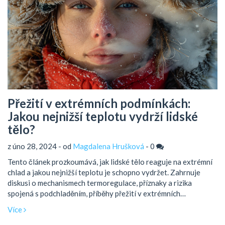
Přežití v extrémních podmínkách:
Jakou nejnižší teplotu vydrží lidské
tělo?
z úno 28, 2024 - od
Magdalena Hrušková
-
0
Tento článek prozkoumává, jak lidské tělo reaguje na extrémní
chlad a jakou nejnižší teplotu je schopno vydržet. Zahrnuje
diskusi o mechanismech termoregulace, příznaky a rizika
spojená s podchladěním, příběhy přežití v extrémních
podmínkách a praktické tipy, jak se ochránit před chladem.
Více
Čtenáři získají ucelený přehled o výzvách, které nízké teploty