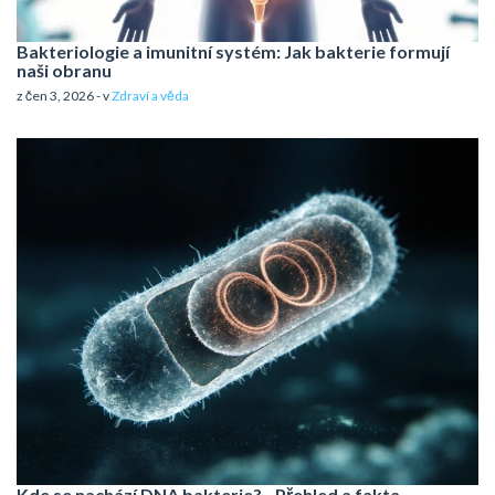
Bakteriologie a imunitní systém: Jak bakterie formují
naši obranu
z čen 3, 2026 - v
Zdraví a věda
Kde se nachází DNA bakterie? - Přehled a fakta