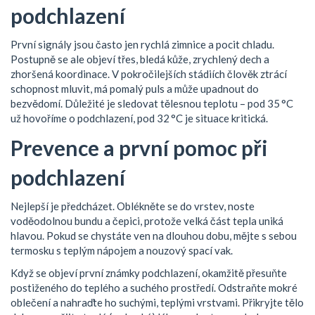
podchlazení
První signály jsou často jen rychlá zimnice a pocit chladu.
Postupně se ale objeví třes, bledá kůže, zrychlený dech a
zhoršená koordinace. V pokročilejších stádiích člověk ztrácí
schopnost mluvit, má pomalý puls a může upadnout do
bezvědomí. Důležité je sledovat tělesnou teplotu – pod 35 °C
už hovoříme o podchlazení, pod 32 °C je situace kritická.
Prevence a první pomoc při
podchlazení
Nejlepší je předcházet. Oblékněte se do vrstev, noste
voděodolnou bundu a čepici, protože velká část tepla uniká
hlavou. Pokud se chystáte ven na dlouhou dobu, mějte s sebou
termosku s teplým nápojem a nouzový spací vak.
Když se objeví první známky podchlazení, okamžitě přesuňte
postiženého do teplého a suchého prostředí. Odstraňte mokré
oblečení a nahraďte ho suchými, teplými vrstvami. Přikryjte tělo