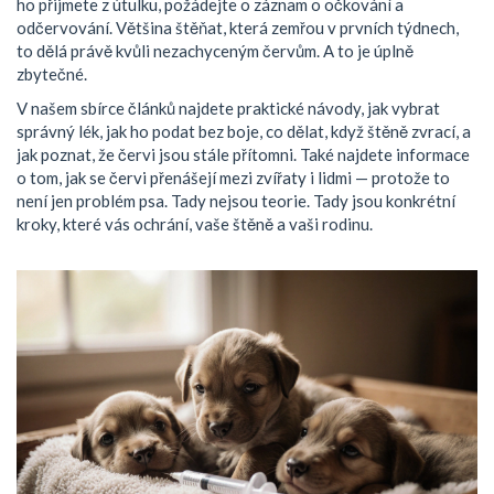
ho přijmete z útulku, požádejte o záznam o očkování a
odčervování. Většina štěňat, která zemřou v prvních týdnech,
to dělá právě kvůli nezachyceným červům. A to je úplně
zbytečné.
V našem sbírce článků najdete praktické návody, jak vybrat
správný lék, jak ho podat bez boje, co dělat, když štěně zvrací, a
jak poznat, že červi jsou stále přítomni. Také najdete informace
o tom, jak se červi přenášejí mezi zvířaty i lidmi — protože to
není jen problém psa. Tady nejsou teorie. Tady jsou konkrétní
kroky, které vás ochrání, vaše štěně a vaši rodinu.