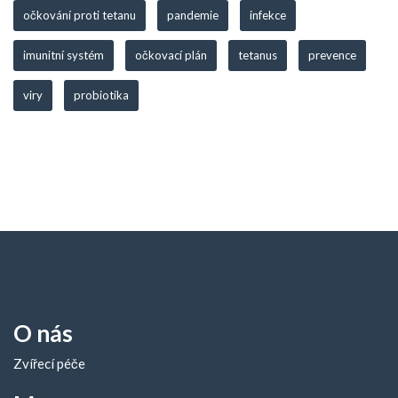
očkování proti tetanu
pandemie
infekce
imunitní systém
očkovací plán
tetanus
prevence
viry
probiotika
O nás
Zvířecí péče