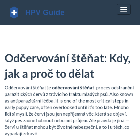
Zobrazi
navigac
Odčervování štěňat: Kdy,
jak a proč to dělat
Odčervování štěňat je
odčervování štěňat
,
proces odstranění
parazitických červů z trávicího traktu mladých psů
. Also known
as
antiparazitární léčba
, it is one of the most critical steps in
early puppy care, often overlooked until it’s too late.
Mnoho
lidí si myslí, že červi jsou jen nepříjemná věc, která se objeví,
když pes začne hubnout nebo mít průjem. Ale pravda je jiná —
červi u štěňat mohou být životně nebezpeční, a to i u těch, co
vypadají zdravě.