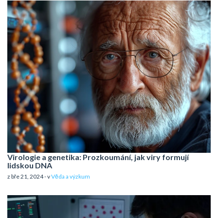
Virologie a genetika: Prozkoumání, jak viry formují
lidskou DNA
z bře 21, 2024 - v
Věda a výzkum