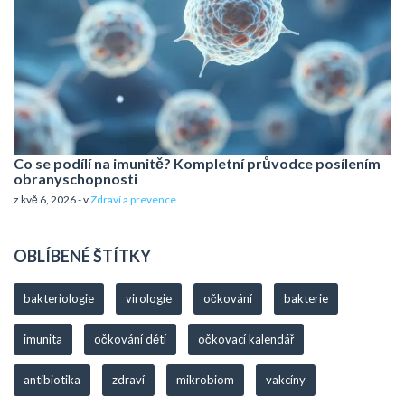
Co se podílí na imunitě? Kompletní průvodce posílením
obranyschopnosti
z kvě 6, 2026 - v
Zdraví a prevence
OBLÍBENÉ ŠTÍTKY
bakteriologie
virologie
očkování
bakterie
imunita
očkování dětí
očkovací kalendář
antibiotika
zdraví
mikrobiom
vakcíny