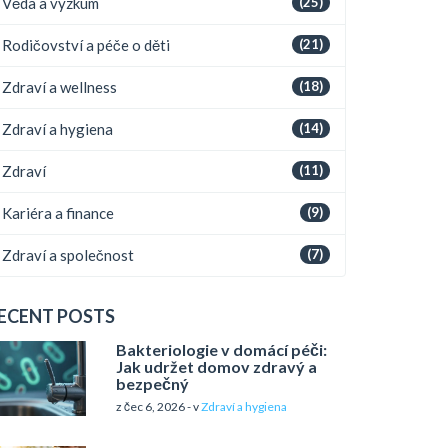
Věda a výzkum
(25)
Rodičovství a péče o děti
(21)
Zdraví a wellness
(18)
Zdraví a hygiena
(14)
Zdraví
(11)
Kariéra a finance
(9)
Zdraví a společnost
(7)
ECENT POSTS
Bakteriologie v domácí péči:
Jak udržet domov zdravý a
bezpečný
z čec 6, 2026 - v
Zdraví a hygiena