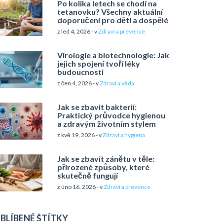
Po kolika letech se chodí na
tetanovku? Všechny aktuální
doporučení pro děti a dospělé
z led 4, 2026 - v
Zdraví a prevence
Virologie a biotechnologie: Jak
jejich spojení tvoří léky
budoucnosti
z čen 4, 2026 - v
Zdraví a věda
Jak se zbavit bakterií:
Praktický průvodce hygienou
a zdravým životním stylem
z kvě 19, 2026 - v
Zdraví a hygiena
Jak se zbavit zánětu v těle:
přirozené způsoby, které
skutečně fungují
z úno 16, 2026 - v
Zdraví a prevence
BLÍBENÉ ŠTÍTKY