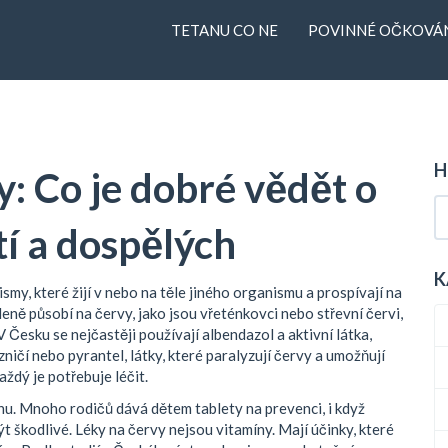
TETANU CO NE
POVINNÉ OČKOVÁN
H
: Co je dobré vědět o
tí a dospělých
K
smy, které žijí v nebo na těle jiného organismu a prospívají na
cíleně působí na červy, jako jsou vřeténkovci nebo střevní červi,
 Česku se nejčastěji používají
albendazol
a
aktivní látka,
zničí
nebo
pyrantel
,
látky, které paralyzují červy a umožňují
aždý je potřebuje léčit.
hu. Mnoho rodičů dává dětem tablety na prevenci, i když
t škodlivé. Léky na červy nejsou vitamíny. Mají účinky, které