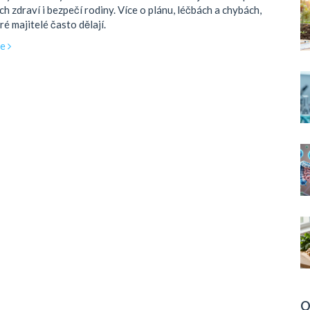
ich zdraví i bezpečí rodiny. Více o plánu, léčbách a chybách,
ré majitelé často dělají.
ce
O