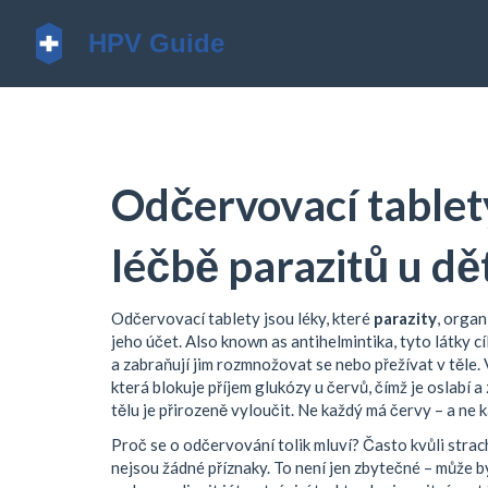
Odčervovací tablety
léčbě parazitů u dě
Odčervovací tablety jsou léky, které
parazity
,
organi
jeho účet
. Also known as
antihelmintika
, tyto látky 
a zabraňují jim rozmnožovat se nebo přežívat v těle.
V
která blokuje příjem glukózy u červů, čímž je oslabí a 
tělu je přirozeně vyloučit
. Ne každý má červy – a ne k
Proč se o odčervování tolik mluví? Často kvůli strac
nejsou žádné příznaky. To není jen zbytečné – může bý