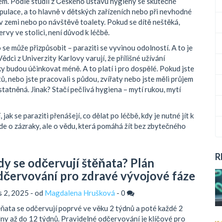
stém. Podle studií z Českého ústavu hygieny se skutečné
opulace, a to hlavně v dětských zařízeních nebo při nevhodné
v zemi nebo po návštěvě toalety. Pokud se dítě neštěká,
rvy ve stolici, není důvod k léčbě.
 se může přizpůsobit – paraziti se vyvinou odolností. A to je
Vědci z Univerzity Karlovy varují, že přílišné užívání
y budou účinkovat méně. A to platí i pro dospělé. Pokud jste
ů, nebo jste pracovali s půdou, zvířaty nebo jste měli průjem
statněná. Jinak? Stačí pečlivá hygiena – mytí rukou, mytí
jak se paraziti přenášejí, co dělat po léčbě, kdy je nutné jít k
de o zázraky, ale o vědu, která pomáhá žít bez zbytečného
R
dy se odčervují štěňata? Plán
dčervování pro zdravé vývojové fáze
is 2, 2025 - od
Magdalena Hrušková
-
0
ňata se odčervují poprvé ve věku 2 týdnů a poté každé 2
ny až do 12 týdnů. Pravidelné odčervování je klíčové pro