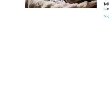
jej
kte
Ví