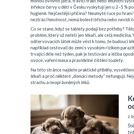
mohou ovlivnit játra, trávicí trakt nebo imunitní sy
infekce červy u dětí v Česku vyskytují jen u 2–5 % p
hygieně. Nejčastější příčina? Neumyté ruce po hraní 
neztrácí hmotnost, nemá bolesti břicha nebo nevidí če
Co se stane, když se tablety podají bez potřeby? Tělo
problém, který už neřeší jen lékaři, ale celá medicína. 
odčervovacích látek může vést k tomu, že budoucí lék
například cestovali do zemí s vysokým rizikem parazit
trvající déle než týden, pak je testování a léčba opod
ovoce, vaření masa a pravidelné čištění toalety.
Na této stránce najdete praktické příběhy, vysvětlení, 
lékaři a proč některé „domácí metody“ nefungují. Nej
strachu a neoprávněných léků.
K
o
z l
Ště
týd