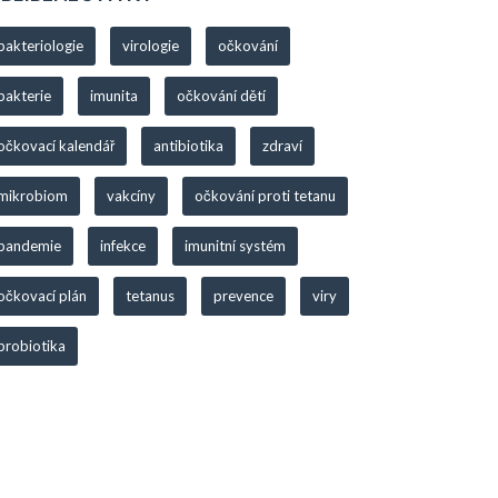
bakteriologie
virologie
očkování
bakterie
imunita
očkování dětí
očkovací kalendář
antibiotika
zdraví
mikrobiom
vakcíny
očkování proti tetanu
pandemie
infekce
imunitní systém
očkovací plán
tetanus
prevence
viry
probiotika