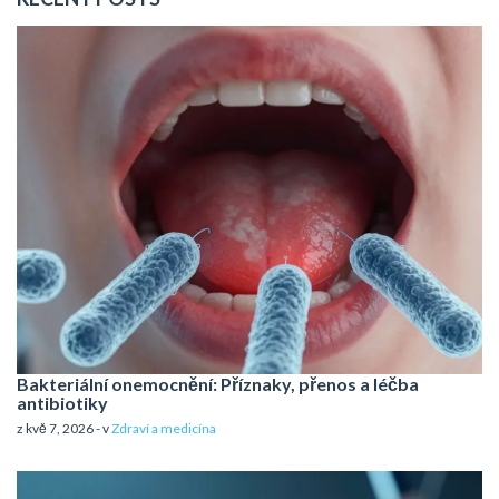
Bakteriální onemocnění: Příznaky, přenos a léčba
antibiotiky
z kvě 7, 2026 - v
Zdraví a medicína