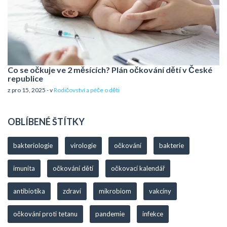
Co se očkuje ve 2 měsících? Plán očkování dětí v České
republice
z pro 15, 2025 - v
Rodičovství a péče o děti
OBLÍBENÉ ŠTÍTKY
bakteriologie
virologie
očkování
bakterie
imunita
očkování dětí
očkovací kalendář
antibiotika
zdraví
mikrobiom
vakcíny
očkování proti tetanu
pandemie
infekce