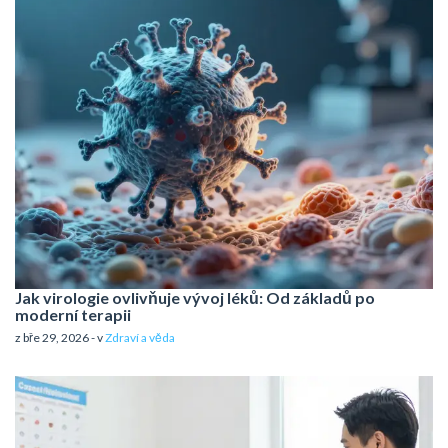
Jak virologie ovlivňuje vývoj léků: Od základů po
moderní terapii
z bře 29, 2026 - v
Zdraví a věda