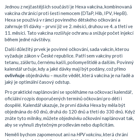
Jednou z nejčastějších součástí je
Hexa vakcína
,
kombinovaná
vakcína chránící proti šesti nemocem (DTaP, Hib, IPV, HepB)
.
Hexa se používá v rámci povinného dětského očkování a
zahrnuje tři dávky – první již ve 2. měsíci, druhou ve 4. a třetí ve
11. měsíci. Tato vakcína
rozšiřuje
ochranu a
snižuje
počet injekcí
během jedné návštěvy.
Další důležitý prvek je
povinné očkování
,
sada vakcín, kterou
vyžaduje zákon v České republice
. Patří sem vakcíny proti
tetanu, záškrtu, černému kašli, poliomyelitidě a dalším. Povinný
kalendář určuje, kdy a jaké dávky mají být podány, což přímo
ovlivňuje
objednávku – musíte vědět, která vakcína je na řadě a
jaký je optimální časový odstup.
Pro praktické naplánování se spoléháme na
očkovací kalendář
,
oficiální rozpis doporučených termínů očkování pro děti i
dospělé
. Kalendář ukazuje, že první dávka Hexa by měla být
objednána do 60 dnů, druhá do 120 dnů a třetí do 330 dnů. Když
znáte tyto milníky, můžete
objednávku očkování
naplánovat tak,
aby se vyhnuli zbytečným prodlevám nebo duplicitám.
Neměli bychom zapomenout ani na
HPV vakcínu
, která chrání