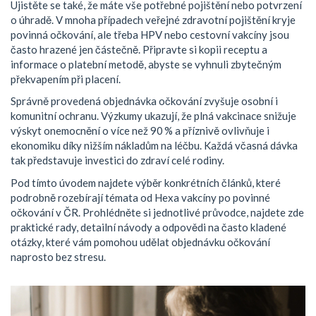
Ujistěte se také, že máte vše potřebné pojištění nebo potvrzení
o úhradě. V mnoha případech veřejné zdravotní pojištění kryje
povinná očkování, ale třeba HPV nebo cestovní vakcíny jsou
často hrazené jen částečně. Připravte si kopii receptu a
informace o platební metodě, abyste se vyhnuli zbytečným
překvapením při placení.
Správně provedená objednávka očkování zvyšuje osobní i
komunitní ochranu. Výzkumy ukazují, že plná vakcinace snižuje
výskyt onemocnění o více než 90 % a příznivě ovlivňuje i
ekonomiku díky nižším nákladům na léčbu. Každá včasná dávka
tak představuje investici do zdraví celé rodiny.
Pod tímto úvodem najdete výběr konkrétních článků, které
podrobně rozebírají témata od Hexa vakcíny po povinné
očkování v ČR. Prohlédněte si jednotlivé průvodce, najdete zde
praktické rady, detailní návody a odpovědi na často kladené
otázky, které vám pomohou udělat objednávku očkování
naprosto bez stresu.