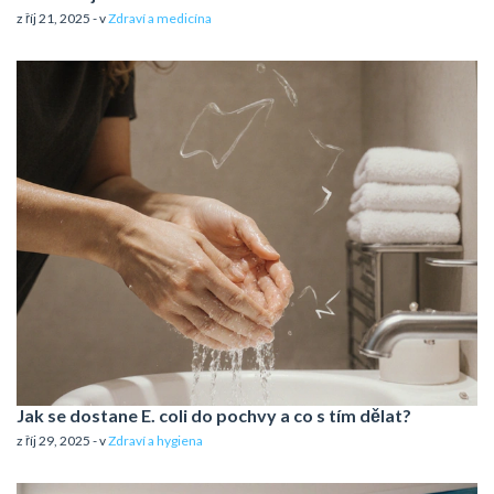
z říj 21, 2025 - v
Zdraví a medicína
Jak se dostane E. coli do pochvy a co s tím dělat?
z říj 29, 2025 - v
Zdraví a hygiena