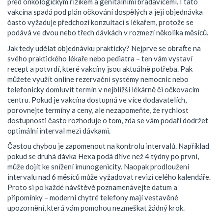
před onkologickým rizikem a genitálními bradavicemi. I tato
vakcína spadá pod plán očkování dospělých a její objednávka
často vyžaduje předchozí konzultaci s lékařem, protože se
podává ve dvou nebo třech dávkách v rozmezí několika měsíců.
Jak tedy udělat objednávku prakticky? Nejprve se obraťte na
svého praktického lékaře nebo pediatra – ten vám vystaví
recept a potvrdí, které vakcíny jsou aktuálně potřeba. Pak
můžete využít online rezervační systémy nemocnic nebo
telefonicky domluvit termín v nejbližší lékárně či očkovacím
centru. Pokud je vakcína dostupná ve více dodavatelích,
porovnejte termíny a ceny, ale nezapomeňte, že rychlost
dostupnosti často rozhoduje o tom, zda se vám podaří dodržet
optimální interval mezi dávkami.
Častou chybou je zapomenout na kontrolu intervalů. Například
pokud se druhá dávka Hexa podá dříve než 4 týdny po první,
může dojít ke snížení imunogenicity. Naopak prodloužení
intervalu nad 6 měsíců může vyžadovat revizi celého kalendáře.
Proto si po každé návštěvě poznamenávejte datum a
připomínky – moderní chytré telefony mají vestavěné
upozornění, která vám pomohou nezmeškat žádný krok.