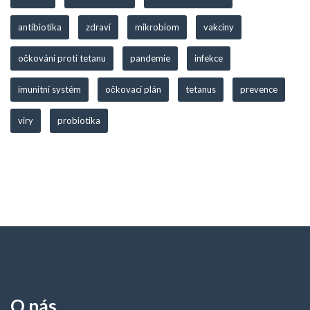
antibiotika
zdraví
mikrobiom
vakcíny
očkování proti tetanu
pandemie
infekce
imunitní systém
očkovací plán
tetanus
prevence
viry
probiotika
O nás