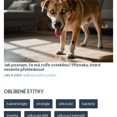
Jak poznam, že má zvíře vzteklinu? Příznaky, které
nesmíte přehlédnout
z bře 4, 2026 - v
Zdraví a péče o zvířata
OBLÍBENÉ ŠTÍTKY
bakteriologie
virologie
očkování
bakterie
imunita
očkování dětí
očkovací kalendář