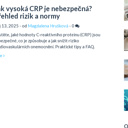
ak vysoká CRP je nebezpečná?
řehled rizik a normy
íj 13, 2025 - od
Magdalena Hrušková
-
0
stěte, jaké hodnoty C-reaktivního proteinu (CRP) jsou
ezpečné, co je způsobuje a jak snížit riziko
diovaskulárních onemocnění. Praktické tipy a FAQ.
ce
O