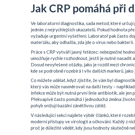
Jak CRP pomáhá při d
Ve
laboratorní diagnostika
,
sada metod, které určují
jedním z nejrychlejších ukazatelů. Pokud hodnota p
vyžaduje urgentní vyšetření. Laboratoř pak často do
materiálu
, aby odhalila, zda jde o virus nebo bakterii.
Práce s CRP vytváří jasný řetězec:
nebezpečné hodno
umožňuje rychle rozhodnout, jestli je nutné nasadit 
Dosud nevyřešené otázky, jako je rozdíl mezi chroni
kde se podrobně rozebírá i vliv dalších markerů, jako 
Co můžete udělat, když zjistíte, že vám byl diagnos
který vás může nasměrovat na další testy – například
infekce může být nutná první linie antibiotik, ale jen
Překvapivě často pomáhá i jednoduchá změna životní
pohyb snižují bazální zánětlivou zátěž.
V následující sekci najdete výběr článků, které rozebí
moderní přístupy ve virologii a očkování. Každý z ni
proč je důležité vědět, kdy jsou hodnoty skutečně n