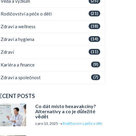
Věda a výzkum
(25)
Rodičovství a péče o děti
(21)
Zdraví a wellness
(18)
Zdraví a hygiena
(14)
Zdraví
(11)
Kariéra a finance
(9)
Zdraví a společnost
(7)
ECENT POSTS
Co dát místo hexavakcíny?
Alternativy a co je důležité
vědět
z pro 13, 2025 - v
Rodičovství a péče o děti