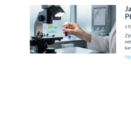
J
P
z ř
Zji
neb
kar
Ví