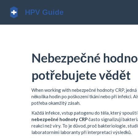
Nebezpečné hodnot
potřebujete vědět
When working with
nebezpečné hodnoty CRP
,
jedná 
několika hodin po poškození tkání nebo při infekci
. A
potřeba okamžitý zásah.
Každá
infekce
,
vstup patogenu do těla, který spouští 
nebezpečné hodnoty CRP
často signalizují bakteri
reakci než viry. To je důvod, proč
bakteriologie
,
studi
laboratorními laboranty při interpretaci výsledků.