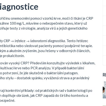
iagnostice
 příčinu onemocnění pomocí vzorků krve, moči či tkání
je CRP
řesáhne 100 mg/L, mluvíme o nebezpečném stavu, který už
plňuje testy z
virologie
,
analýza virů a jejich genetického
ty CRP
→
infekce
→
laboratorní diagnostika
. Tento řetězec
antibiotika nebo sledovat pacienty pomocí podpůrné terapie.
ckým a akutním zvýšením, jsou řešeny v odborných článcích,
je prokalcitonin.
tikován vysoký CRP? Především konzultujte výsledek s lékařem,
 kultivaci krve nebo PCR analýzu. V případě bakteriální
 po potvrzení, že jde skutečně o bakteriální patogen.
R
ho stylu – dostatek spánku, vyvážená strava a pravidelný
rají konkrétní příklady: od praktických rad v bakteriologii po
ch doplňuje obrázek, jak CRP zapadá do širšího kontextu a
ebezpečné.