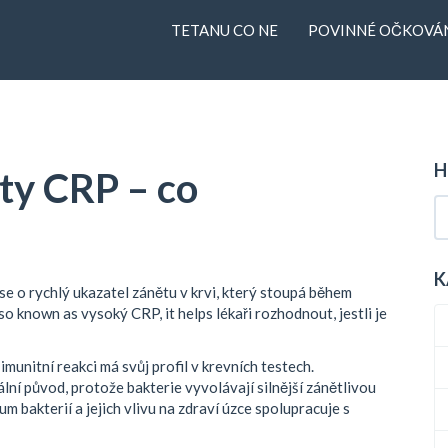
TETANU CO NE
POVINNÉ OČKOVÁN
H
y CRP – co
K
se o rychlý ukazatel zánětu v krvi, který stoupá během
lso known as
vysoký CRP
, it helps lékaři rozhodnout, jestli je
imunitní reakci
má svůj profil v krevních testech.
ální původ, protože bakterie vyvolávají silnější zánětlivou
um bakterií a jejich vlivu na zdraví
úzce spolupracuje s