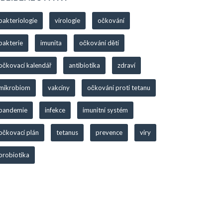
bakteriologie
virologie
očkování
bakterie
imunita
očkování dětí
očkovací kalendář
antibiotika
zdraví
mikrobiom
vakcíny
očkování proti tetanu
pandemie
infekce
imunitní systém
očkovací plán
tetanus
prevence
viry
probiotika