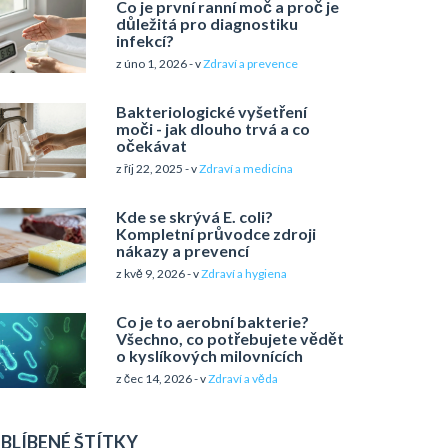
Co je první ranní moč a proč je
důležitá pro diagnostiku
infekcí?
z úno 1, 2026 - v
Zdraví a prevence
Bakteriologické vyšetření
moči - jak dlouho trvá a co
očekávat
z říj 22, 2025 - v
Zdraví a medicína
Kde se skrývá E. coli?
Kompletní průvodce zdroji
nákazy a prevencí
z kvě 9, 2026 - v
Zdraví a hygiena
Co je to aerobní bakterie?
Všechno, co potřebujete vědět
o kyslíkových milovnících
z čec 14, 2026 - v
Zdraví a věda
BLÍBENÉ ŠTÍTKY