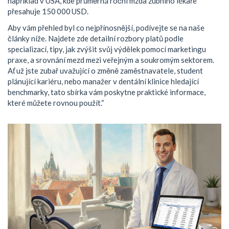
například v USA, kde průměrná roční mzda zubního lékaře
přesahuje 150 000 USD.
Aby vám přehled byl co nejpřínosnější, podívejte se na naše
články níže. Najdete zde detailní rozbory platů podle
specializací, tipy, jak zvýšit svůj výdělek pomocí marketingu
praxe, a srovnání mezd mezi veřejným a soukromým sektorem.
Ať už jste zubař uvažující o změně zaměstnavatele, student
plánující kariéru, nebo manažer v dentální klinice hledající
benchmarky, tato sbírka vám poskytne praktické informace,
které můžete rovnou použít.“