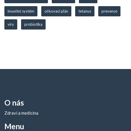
imunitní systém
očkovací plán
tetanus
prevence
viry
probiotika
O nás
Zdraví a medicína
Menu