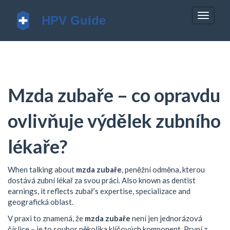
Zobrazi
navigac
Mzda zubaře – co opravdu
ovlivňuje výdělek zubního
lékaře?
When talking about
mzda zubaře
,
peněžní odměna, kterou
dostává zubní lékař za svou práci
. Also known as
dentist
earnings
, it reflects
zubař
’s expertise,
specializace
and
geografická oblast
.
V praxi to znamená, že
mzda zubaře
není jen jednorázová
číslice – je to soubor několika klíčových komponent. První z