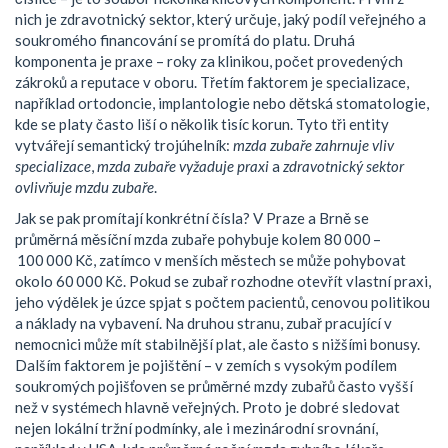
nich je
zdravotnický sektor
, který určuje, jaký podíl veřejného a
soukromého financování se promítá do platu. Druhá
komponenta je
praxe
– roky za klinikou, počet provedených
zákroků a reputace v oboru. Třetím faktorem je
specializace
,
například ortodoncie, implantologie nebo dětská stomatologie,
kde se platy často liší o několik tisíc korun. Tyto tři entity
vytvářejí semantický trojúhelník:
mzda zubaře zahrnuje vliv
specializace
,
mzda zubaře vyžaduje praxi
a
zdravotnický sektor
ovlivňuje mzdu zubaře
.
Jak se pak promítají konkrétní čísla? V Praze a Brně se
průměrná měsíční mzda zubaře pohybuje kolem 80 000 –
100 000 Kč, zatímco v menších městech se může pohybovat
okolo 60 000 Kč. Pokud se zubař rozhodne otevřít vlastní praxi,
jeho výdělek je úzce spjat s počtem pacientů, cenovou politikou
a náklady na vybavení. Na druhou stranu, zubař pracující v
nemocnici může mít stabilnější plat, ale často s nižšími bonusy.
Dalším faktorem je pojištění – v zemích s vysokým podílem
soukromých pojišťoven se průměrné mzdy zubařů často vyšší
než v systémech hlavně veřejných. Proto je dobré sledovat
nejen lokální tržní podmínky, ale i mezinárodní srovnání,