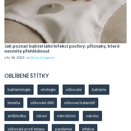
Jak poznat bakteriální infekci pochvy: příznaky, které
nesmíte přehlédnout
z lis 18, 2025 - v
Zdraví a hygiena
OBLÍBENÉ ŠTÍTKY
bakteriologie
virologie
očkování
bakterie
imunita
očkování dětí
očkovací kalendář
antibiotika
zdraví
mikrobiom
vakcíny
očkování proti tetanu
pandemie
infekce