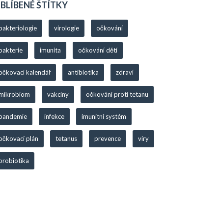
BLÍBENÉ ŠTÍTKY
bakteriologie
virologie
očkování
bakterie
imunita
očkování dětí
očkovací kalendář
antibiotika
zdraví
mikrobiom
vakcíny
očkování proti tetanu
pandemie
infekce
imunitní systém
očkovací plán
tetanus
prevence
viry
probiotika