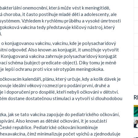
bakteriální onemocnění, která může vést k meningitidě,
á choroba
, it často postihuje mladé děti a adolescenty, ale
m systémem. Vzhledem k rychlému průběhu a vysoké úmrtnosti
gokoková vakcína tedy představuje klíčový nástroj, který
.
e o
konjugovanou vakcínu
,
vakcínu, kde je polysacharidový
nitní odpověď
. Also known as
konjugát
, it umožňuje vytvořit
ky. Konjugovaná vakcína zahrnuje polysacharidový konjugát
vací schéma (subject‑predicate‑object). Díky tomu je méně
uje lepší ochranu proti více sérotypům meningokoka.
očkovacím kalendáři
,
plánu, který určuje, kdy a kolik dávek je
anovuje ideální věkový rozmezí pro podání první, druhé a
 i doporučení pro dospělé, kteří nebyli očkováni v dětství.
R
ystém dostane dostatečnou stimulaci a vytvoří si dlouhodobou
zka, jak se tato vakcína zapojuje do
pediatrického očkování
,
spívání
. Also known as
dětské očkování
, it je součástí
eské republice. Pediatrické očkování kombinuje
 hexavakcína, čímž minimalizuje počet vpichů a zjednodušuje