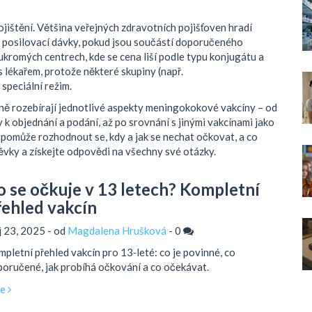
jištění. Většina veřejných zdravotních pojišťoven hradí
a posilovací dávky, pokud jsou součástí doporučeného
oukromých centrech, kde se cena liší podle typu konjugátu a
s lékařem, protože některé skupiny (např.
peciální režim.
ně rozebírají jednotlivé aspekty meningokokové vakcíny – od
k objednání a podání, až po srovnání s jinými vakcínami jako
m pomůže rozhodnout se, kdy a jak se nechat očkovat, a co
ěvky a získejte odpovědi na všechny své otázky.
o se očkuje v 13 letech? Kompletní
řehled vakcín
íj 23, 2025 - od
Magdalena Hrušková
-
0
pletní přehled vakcín pro 13‑leté: co je povinné, co
oručené, jak probíhá očkování a co očekávat.
ce