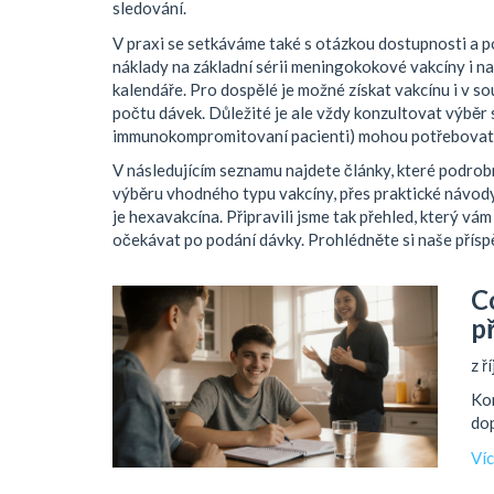
sledování.
V praxi se setkáváme také s otázkou dostupnosti a po
náklady na základní sérii meningokokové vakcíny i n
kalendáře. Pro dospělé je možné získat vakcínu i v s
počtu dávek. Důležité je ale vždy konzultovat výběr 
immunokompromitovaní pacienti) mohou potřebovat s
V následujícím seznamu najdete články, které podrob
výběru vhodného typu vakcíny, přes praktické návody 
je hexavakcína. Připravili jsme tak přehled, který vá
očekávat po podání dávky. Prohlédněte si naše přísp
C
p
z ř
Kom
dop
Ví