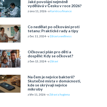
Jaké povolání nejméně
vydělává v Česku v roce 2026?
z úno 11, 2026 - v
Kariéra a finance
Co nedělat po očkování proti
tetanu: Praktické rady a tipy
z čec 11, 2024 - v
Zdraví a wellness
Očkovací plán pro děti a
dospělé: Kdy se očkovat?
z čen 13, 2024 - v
Zdraví
Na čem je nejvíce bakterií?
Skutečné místa v domácnosti,
kde se skrývají nejvíce
mikroby
z bře 11, 2026 - v
Zdraví a hygiena