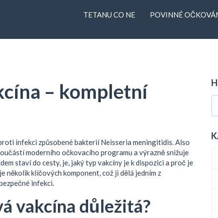
TETANU CO NE
POVINNÉ OČKOVÁN
H
cína – kompletní
K
roti infekci způsobené bakterií Neisseria meningitidis
. Also
součástí moderního očkovacího programu a výrazně snižuje
dem staví do cesty, je, jaký typ vakcíny je k dispozici a proč je
e několik klíčových komponent, což ji dělá jedním z
ebezpečné infekci.
á vakcína důležitá?