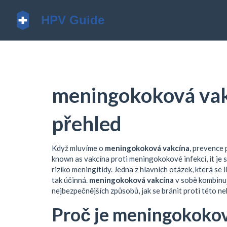
meningokoková vak
přehled
Když mluvíme o
meningokoková vakcína
,
prevence p
known as
vakcína proti meningokokové infekci
, it
je 
riziko meningitidy
.
Jedna z hlavních otázek, která se li
tak účinná.
meningokoková vakcína
v sobě kombinuj
nejbezpečnějších způsobů, jak se bránit proti této n
Proč je meningokokov