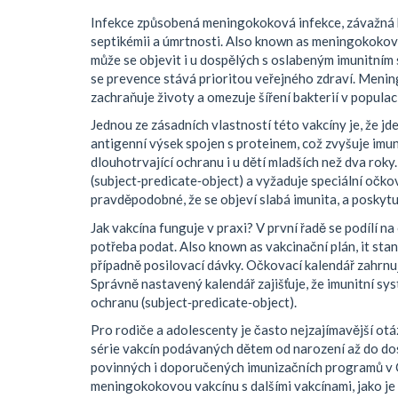
Infekce způsobená
meningokoková infekce
,
závažná 
septikémii a úmrtnosti
. Also known as
meningokokov
může se objevit i u dospělých s oslabeným imunitní
se prevence stává prioritou veřejného zdraví. Menin
zachraňuje životy a omezuje šíření bakterií v populaci
Jednou ze zásadních vlastností této vakcíny je, že jd
antigenní výsek spojen s proteinem, což zvyšuje imu
dlouhotrvající ochranu i u dětí mladších než dva ro
(subject‑predicate‑object) a vyžaduje speciální očko
pravděpodobné, že se objeví slabá imunita, a poskyt
Jak vakcína funguje v praxi? V první řadě se podílí na
potřeba podat
. Also known as
vakcinační plán
, it st
případně posilovací dávky. Očkovací kalendář zahrnuje
Správně nastavený kalendář zajišťuje, že imunitní s
ochranu (subject‑predicate‑object).
Pro rodiče a adolescenty je často nejzajímavější otá
série vakcín podávaných dětem od narození až do do
povinných i doporučených imunizačních programů v Č
meningokokovou vakcínu s dalšími vakcínami, jako je