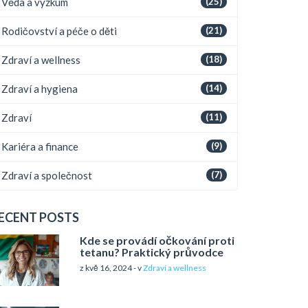
Věda a výzkum
(25)
Rodičovství a péče o děti
(21)
Zdraví a wellness
(18)
Zdraví a hygiena
(14)
Zdraví
(11)
Kariéra a finance
(9)
Zdraví a společnost
(7)
ECENT POSTS
Kde se provádí očkování proti
tetanu? Praktický průvodce
z kvě 16, 2024 - v
Zdraví a wellness