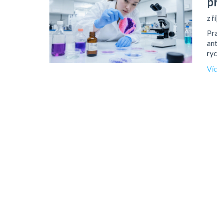
p
z ř
Pra
ant
ryc
Ví