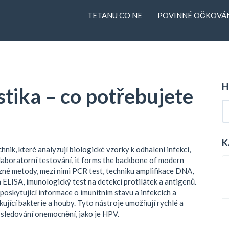
TETANU CO NE
POVINNÉ OČKOVÁN
H
tika – co potřebujete
K
hnik, které analyzují biologické vzorky k odhalení infekcí,
laboratorní testování
, it forms the backbone of modern
zné metody, mezi nimi
PCR test
,
techniku amplifikace DNA,
a
ELISA
,
imunologický test na detekci protilátek a antigenů
.
poskytující informace o imunitním stavu a infekcích
a
kující bakterie a houby
. Tyto nástroje umožňují rychlé a
i sledování onemocnění, jako je HPV.