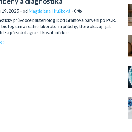
říběhy a diagnostika
íj 19, 2025 - od
Magdalena Hrušková
-
0
ktický průvodce bakteriologií: od Gramova barvení po PCR,
ibiotogram a reálné laboratorní příběhy, které ukazují, jak
hle a přesně diagnostikovat infekce.
ce