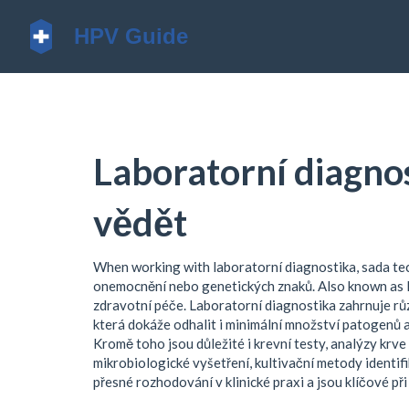
Laboratorní diagnos
vědět
When working with
laboratorní diagnostika
,
sada tec
onemocnění nebo genetických znaků
. Also known as
zdravotní péče. Laboratorní diagnostika zahrnuje rů
která dokáže odhalit i minimální množství patogenů
Kromě toho jsou důležité i
krevní testy
,
analýzy krve 
mikrobiologické vyšetření
,
kultivační metody identifi
přesné rozhodování v klinické praxi a jsou klíčové př