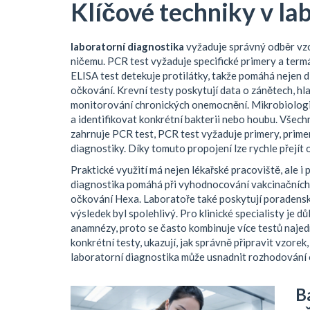
Klíčové techniky v la
laboratorní diagnostika
vyžaduje správný odběr vzork
ničemu. PCR test vyžaduje specifické primery a termá
ELISA test detekuje protilátky, takže pomáhá nejen d
očkování. Krevní testy poskytují data o zánětech, hla
monitorování chronických onemocnění. Mikro­biologick
a identifikovat konkrétní bakterii nebo houbu. Všec
zahrnuje PCR test, PCR test vyžaduje primery, primer
diagnostiky. Díky tomuto propojení lze rychle přejít 
Praktické využití má nejen lékařské pracoviště, ale i pa
diagnostika pomáhá při vyhodnocování vakcinačních p
očkování Hexa. Laboratoře také poskytují poradenské 
výsledek byl spolehlivý. Pro klinické specialisty je 
anamnézy, proto se často kombinuje více testů najedn
konkrétní testy, ukazují, jak správně připravit vzorek,
laboratorní diagnostika může usnadnit rozhodování o
B