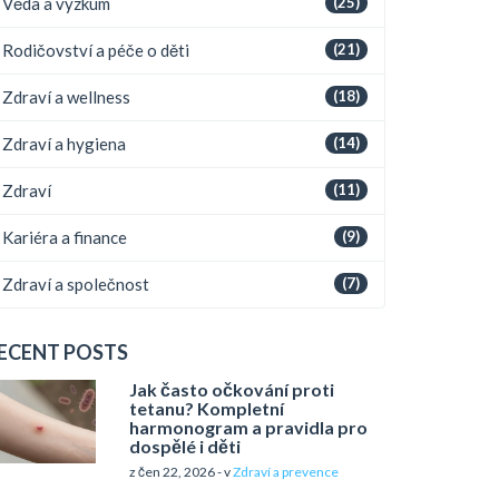
Věda a výzkum
(25)
Rodičovství a péče o děti
(21)
Zdraví a wellness
(18)
Zdraví a hygiena
(14)
Zdraví
(11)
Kariéra a finance
(9)
Zdraví a společnost
(7)
ECENT POSTS
Jak často očkování proti
tetanu? Kompletní
harmonogram a pravidla pro
dospělé i děti
z čen 22, 2026 - v
Zdraví a prevence