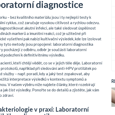
boratorní diagnostice
u – bez kvalitního materiálu jsou i ty nejlepší testy k
lní cyklus, což zaručuje vysokou citlivost a rychlou odezvu.
iagnostikovat akutní infekci, ale také sledovat úspěšnost
dinách markerů a imunitní reakci, což je užitečné při
é vyšetření pak nabízí kultivační výsledek, kde lze izolovat
hny tyto metody jsou propojené: laboratorní diagnostika
y pocházejí z odběru, odběr je součástí laboratorní
od podezření k definitivitnímu výsledku.
cienti, kteří chtějí vědět, co se v jejich těle děje. Laboratorní
rotokolů, například při sledování anti‑HPV protilátek po
služby – např. poradí, kdy a jaký test zopakovat, aby
důležitá interpretace výsledků v kontextu symptomů a
R
ou. V našem výběru níže najdete články, které rozebírají
 a jak číst výsledky. Ponořte se do detailů a zjistěte, jak vám
 zdraví.
akteriologie v praxi: Laboratorní