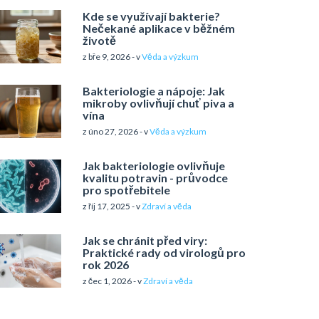
Kde se využívají bakterie?
Nečekané aplikace v běžném
životě
z bře 9, 2026 - v
Věda a výzkum
Bakteriologie a nápoje: Jak
mikroby ovlivňují chuť piva a
vína
z úno 27, 2026 - v
Věda a výzkum
Jak bakteriologie ovlivňuje
kvalitu potravin - průvodce
pro spotřebitele
z říj 17, 2025 - v
Zdraví a věda
Jak se chránit před viry:
Praktické rady od virologů pro
rok 2026
z čec 1, 2026 - v
Zdraví a věda