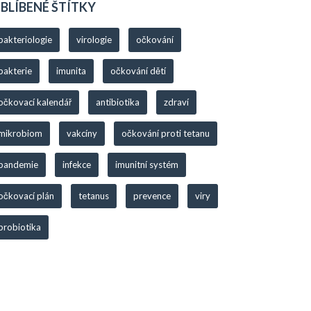
BLÍBENÉ ŠTÍTKY
bakteriologie
virologie
očkování
bakterie
imunita
očkování dětí
očkovací kalendář
antibiotika
zdraví
mikrobiom
vakcíny
očkování proti tetanu
pandemie
infekce
imunitní systém
očkovací plán
tetanus
prevence
viry
probiotika