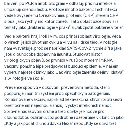
barvení po PCR a antibiotogram – odhalují příčinu infekce a
umožňují cílenou léčbu. Protože mnoho bakteriálních infekcí
vede k zvýšenému C‑reaktivnímu proteinu (CRP), měření CRP
slouží jako rychlý indikátor zánětu. Tato oblast úzce souvisí s
tématy jako „Bakteriologie v praxi“ a „Jak zjistit bakterie v těle“.
Vedle bakterií hrají roli i viry, což přináší oblast
virologie
,
věda
o virech, jejich životním cyklu a vlivu na lidské tělo
. Virologie
nám vysvětluje, proč se například SARS‑CoV‑2 rychle šíří a jaké
jsou dlouhodobé dopady na imunitu. Studovat historii
virologických objevů, od prvních virusů po moderní mRNA
vakcíny, pomáhá lépe předpovídat budoucí epidemie. V našem
výběru najdete články jako „Jak virologie změnila dějiny lidstva“
a „Virologie ve škole“.
Prevence spočívá v
očkování
,
preventivní metoda, která
podporuje imunitní systém proti specifickým patogenům
.
Kombinované vakcíny, například hexavakcína, chrání proti šesti
onemocněním najednou a snižují výskyt infekčních nemocí.
Správné načasování druhé a třetí dávky je klíčové pro
dlouhodobou ochranu, což podrobně rozebíráme v článcích jako
„Kdy a jak podat druhou dávku Hexa“ nebo „Kdy se dává třetí