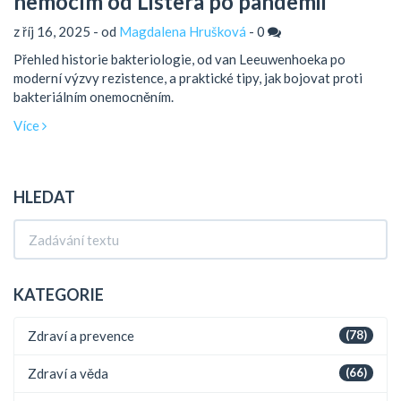
nemocím od Listera po pandemii
z říj 16, 2025 - od
Magdalena Hrušková
-
0
Přehled historie bakteriologie, od van Leeuwenhoeka po
moderní výzvy rezistence, a praktické tipy, jak bojovat proti
bakteriálním onemocněním.
Více
HLEDAT
KATEGORIE
Zdraví a prevence
(78)
Zdraví a věda
(66)