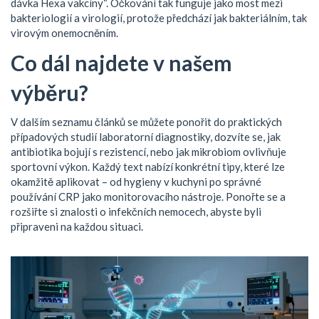
dávka Hexa vakcíny“. Očkování tak funguje jako most mezi
bakteriologií a virologií, protože předchází jak bakteriálním, tak
virovým onemocněním.
Co dál najdete v našem
výběru?
V dalším seznamu článků se můžete ponořit do praktických
případových studií laboratorní diagnostiky, dozvíte se, jak
antibiotika bojují s rezistencí, nebo jak mikrobiom ovlivňuje
sportovní výkon. Každý text nabízí konkrétní tipy, které lze
okamžitě aplikovat – od hygieny v kuchyni po správné
používání CRP jako monitorovacího nástroje. Ponořte se a
rozšiřte si znalosti o infekčních nemocech, abyste byli
připraveni na každou situaci.