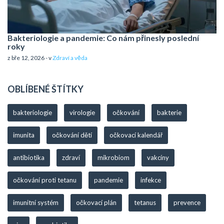
Bakteriologie a pandemie: Co nám přinesly poslední
roky
z bře 12, 2026 - v
Zdraví a věda
OBLÍBENÉ ŠTÍTKY
bakteriologie
virologie
očkování
bakterie
imunita
očkování dětí
očkovací kalendář
antibiotika
zdraví
mikrobiom
vakcíny
očkování proti tetanu
pandemie
infekce
imunitní systém
očkovací plán
tetanus
prevence