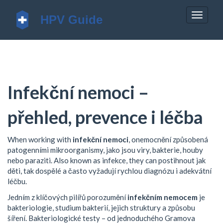
Zobrazi
navigac
Infekční nemoci –
přehled, prevence i léčba
When working with
infekční nemoci
,
onemocnění způsobená
patogenními mikroorganismy, jako jsou viry, bakterie, houby
nebo paraziti
. Also known as
infekce
, they can postihnout jak
děti, tak dospělé a často vyžadují rychlou diagnózu i adekvátní
léčbu.
Jedním z klíčových pilířů porozumění
infekčním nemocem
je
bakteriologie
,
studium bakterií, jejich struktury a způsobu
šíření
. Bakteriologické testy – od jednoduchého Gramova