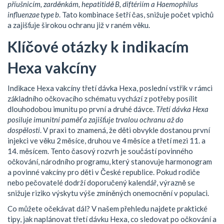
příušnicím, zarděnkám, hepatitidě B, diftériím a Haemophilus
influenzae type b
. Tato kombinace šetří čas, snižuje počet vpichů
a zajišťuje širokou ochranu již v raném věku.
Klíčové otázky k indikacím
Hexa vakcíny
Indikace Hexa vakcíny
třetí dávka Hexa
,
poslední vstřik v rámci
základního očkovacího schématu
vychází z potřeby posílit
dlouhodobou imunitu po první a druhé dávce.
Třetí dávka Hexa
posiluje imunitní paměť a zajišťuje trvalou ochranu až do
dospělosti
. V praxi to znamená, že děti obvykle dostanou první
injekci ve věku 2 měsíce, druhou ve 4 měsíce a třetí mezi 11. a
14. měsícem. Tento časový rozvrh je součástí
povinného
očkování
,
národního programu, který stanovuje harmonogram
a povinné vakcíny pro děti
v České republice. Pokud rodiče
nebo pečovatelé dodrží doporučený kalendář, výrazně se
snižuje riziko výskytu výše zmíněných onemocnění v populaci.
Co můžete očekávat dál? V našem přehledu najdete praktické
tipy, jak naplánovat třetí dávku Hexa, co sledovat po očkování a