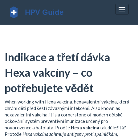
Zobrazi
navigac
Indikace a třetí dávka
Hexa vakcíny – co
potřebujete vědět
When working with
Hexa vakcína
,
hexavalentní vakcína, která
chrání děti před šesti závažnými infekcemi
. Also known as
hexavalentní vakcína
, it is a cornerstone of modern
dětské
očkování
,
systém preventivní imunizace určený pro
novorozence a batolata
. Proč je
Hexa vakcína
tak důležitá?
Protože
Hexa vakcína zahrnuje antigeny proti spalničkám,