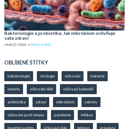
Bakteriologie a probiotika: Jak mikrobiom ovlivňuje
vaše zdraví
z kvě 22, 2026 - v
Zdraví a věda
OBLÍBENÉ ŠTÍTKY
bakteriologie
virologie
očkování
bakterie
imunita
očkování dětí
očkovací kalendář
antibiotika
zdraví
mikrobiom
vakcíny
očkování proti tetanu
pandemie
infekce
imunitní systém
očkovací plán
tetanus
prevence