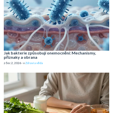
Jak bakterie způsobují onemocnění: Mechanismy,
příznaky a obrana
z čec 2, 2026 - v
Zdraví a věda