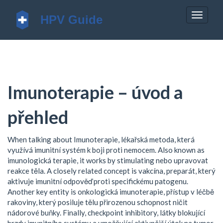
Zobrazi
navigac
Imunoterapie – úvod a
přehled
When talking about
Imunoterapie
,
lékařská metoda, která
využívá imunitní systém k boji proti nemocem
. Also known as
imunologická terapie
, it works by stimulating nebo upravovat
reakce těla. A closely related concept is
vakcína
,
preparát, který
aktivuje imunitní odpověď proti specifickému patogenu
.
Another key entity is
onkologická imunoterapie
,
přístup v léčbě
rakoviny, který posiluje tělu přirozenou schopnost ničit
nádorové buňky
. Finally,
checkpoint inhibitory
,
látky blokující