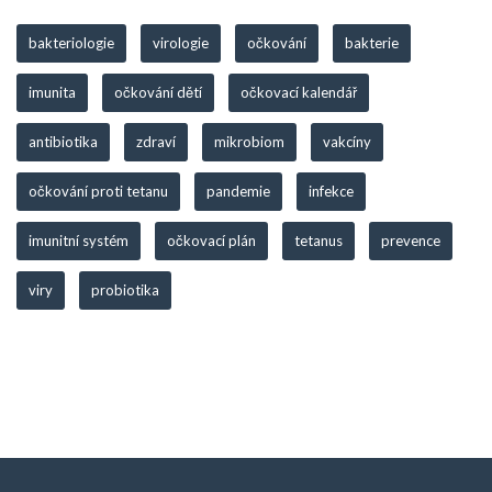
bakteriologie
virologie
očkování
bakterie
imunita
očkování dětí
očkovací kalendář
antibiotika
zdraví
mikrobiom
vakcíny
očkování proti tetanu
pandemie
infekce
imunitní systém
očkovací plán
tetanus
prevence
viry
probiotika