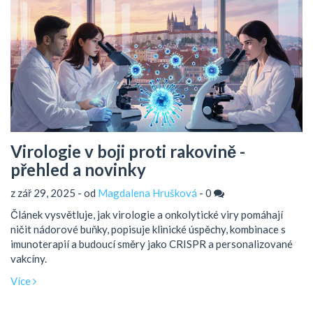
Virologie v boji proti rakovině -
přehled a novinky
z zář 29, 2025 - od
Magdalena Hrušková
-
0
Článek vysvětluje, jak virologie a onkolytické viry pomáhají
ničit nádorové buňky, popisuje klinické úspěchy, kombinace s
imunoterapií a budoucí směry jako CRISPR a personalizované
vakcíny.
Více