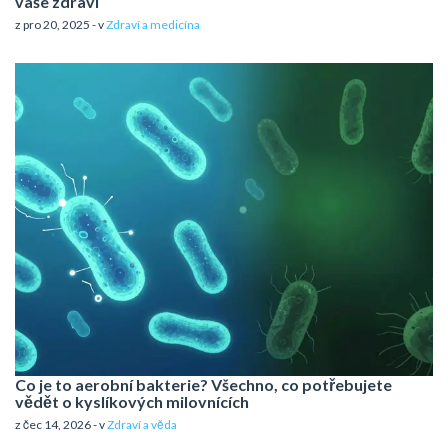
vaše zdraví
z pro 20, 2025 - v
Zdraví a medicína
Co je to aerobní bakterie? Všechno, co potřebujete
vědět o kyslíkových milovnících
z čec 14, 2026 - v
Zdraví a věda