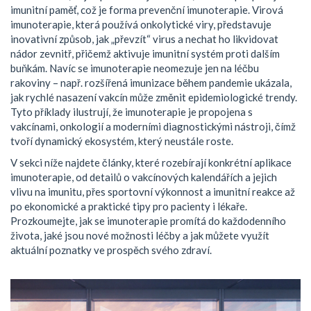
imunitní paměť, což je forma prevenční imunoterapie. Virová
imunoterapie, která používá onkolytické viry, představuje
inovativní způsob, jak „převzít“ virus a nechat ho likvidovat
nádor zevnitř, přičemž aktivuje imunitní systém proti dalším
buňkám. Navíc se imunoterapie neomezuje jen na léčbu
rakoviny – např. rozšířená imunizace během pandemie ukázala,
jak rychlé nasazení vakcín může změnit epidemiologické trendy.
Tyto příklady ilustrují, že imunoterapie je propojena s
vakcínami, onkologií a moderními diagnostickými nástroji, čímž
tvoří dynamický ekosystém, který neustále roste.
V sekci níže najdete články, které rozebírají konkrétní aplikace
imunoterapie, od detailů o vakcínových kalendářích a jejich
vlivu na imunitu, přes sportovní výkonnost a imunitní reakce až
po ekonomické a praktické tipy pro pacienty i lékaře.
Prozkoumejte, jak se imunoterapie promítá do každodenního
života, jaké jsou nové možnosti léčby a jak můžete využít
aktuální poznatky ve prospěch svého zdraví.