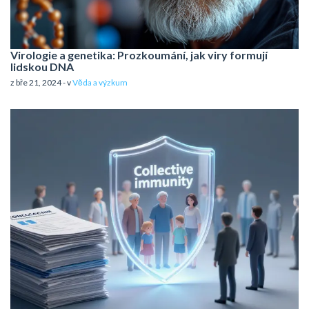
Virologie a genetika: Prozkoumání, jak viry formují
lidskou DNA
z bře 21, 2024 - v
Věda a výzkum