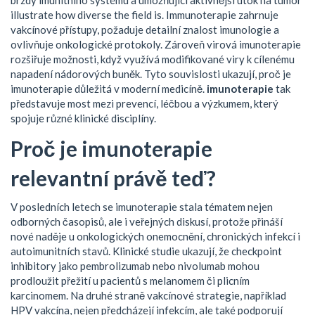
brzdy imunitního systému a umožňující aktivnější útok na tumor
illustrate how diverse the field is. Immunoterapie zahrnuje
vakcínové přístupy, požaduje detailní znalost imunologie a
ovlivňuje onkologické protokoly. Zároveň virová imunoterapie
rozšiřuje možnosti, když využívá modifikované viry k cílenému
napadení nádorových buněk. Tyto souvislosti ukazují, proč je
imunoterapie důležitá v moderní medicíně.
imunoterapie
tak
představuje most mezi prevencí, léčbou a výzkumem, který
spojuje různé klinické disciplíny.
Proč je imunoterapie
relevantní právě teď?
V posledních letech se imunoterapie stala tématem nejen
odborných časopisů, ale i veřejných diskusí, protože přináší
nové naděje u onkologických onemocnění, chronických infekcí i
autoimunitních stavů. Klinické studie ukazují, že checkpoint
inhibitory jako pembrolizumab nebo nivolumab mohou
prodloužit přežití u pacientů s melanomem či plicním
karcinomem. Na druhé straně vakcínové strategie, například
HPV vakcína, nejen předcházejí infekcím, ale také podporují