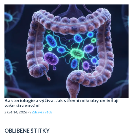
Bakteriologie a výživa: Jak střevní mikroby ovlivňují
vaše stravování
z kvě 14, 2026 - v
Zdraví a věda
OBLÍBENÉ ŠTÍTKY