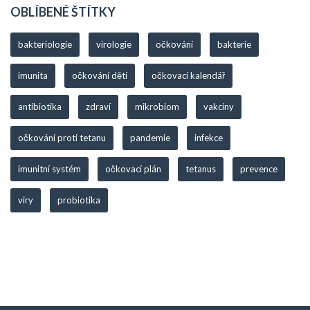
OBLÍBENÉ ŠTÍTKY
bakteriologie
virologie
očkování
bakterie
imunita
očkování dětí
očkovací kalendář
antibiotika
zdraví
mikrobiom
vakcíny
očkování proti tetanu
pandemie
infekce
imunitní systém
očkovací plán
tetanus
prevence
viry
probiotika