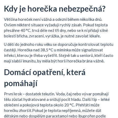
Kdy je horečka nebezpečná?
Většina horeček není vážná a odezní během několika dnů.
Ovšem některé situace vyžadují rychlý zásah. Pokud teplota
přesáhne 40 °C, trvá déle než tři dny, nebo se k ní přidají silné
bolesti břicha, zvracení, vyrážka, je nutné zavolat lékaře.
U dětí do jednoho roku věku se doporučuje kontrolovat teplotu
častěji. Horečka nad 38,5 °C u miminka může signalizovat
infekci, kterou je třeba vyšetřit. Stejně tak u seniorů, kteří často
mají slabší imunitu, by měla být horší horečka brána vážně.
Domácí opatření, která
pomáhají
První krok – dostatek tekutin. Voda, čaj nebo vývar pomáhají
tělu zůstat hydratované a snižují pocit hladu. Další tip – lehké
oblečení a pokojová teplota okolo 20 °C. Přehřátí může
horečku zhoršit.Pokud je teplota nepříjemná, můžete dát
dětským nebo dospělým paracetamol nebo ibuprofen podle