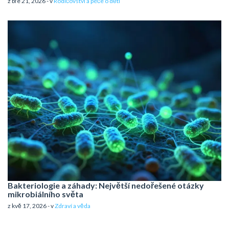
z bře 21, 2026 - v
Rodičovství a péče o děti
Bakteriologie a záhady: Největší nedořešené otázky
mikrobiálního světa
z kvě 17, 2026 - v
Zdraví a věda