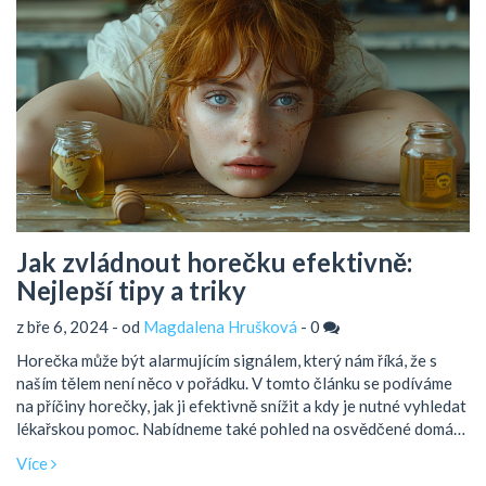
Jak zvládnout horečku efektivně:
Nejlepší tipy a triky
z bře 6, 2024 - od
Magdalena Hrušková
-
0
Horečka může být alarmujícím signálem, který nám říká, že s
naším tělem není něco v pořádku. V tomto článku se podíváme
na příčiny horečky, jak ji efektivně snížit a kdy je nutné vyhledat
lékařskou pomoc. Nabídneme také pohled na osvědčené domácí
prostředky a zajímavosti, které vám pomohou lépe zvládat toto
Více
nežádoucí horečnaté období.