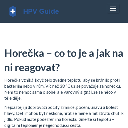
Zobrazi
navigac
Horečka – co to je a jak na
ni reagovat?
Horečka vzniká, když tělo zvedne teplotu, aby se bránilo proti
baktériím nebo virům. Víc než 38 °C už se považuje za horečku.
Není to nemoc sama o sobě, ale varovný signál, že se něco v
těle děje.
Nejčastěji ji doprovází pocity zimnice, pocení, únavu a bolest
hlavy. Děti mohou být neklidné, hrát se méně a mít ztrátu chuti k
jídlu. Pokud máte podezření na horečku, změřte si teplotu –
digitalní teploměr je nejjednodušší cesta.