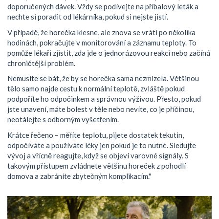
doporučených dávek. Vždy se podívejte na příbalový leták a
nechte si poradit od lékárníka, pokud si nejste jistí.
V případě, že horečka klesne, ale znova se vrátí po několika
hodinách, pokračujte v monitorování a záznamu teploty. To
pomůže lékaři zjistit, zda jde o jednorázovou reakci nebo začíná
chroničtější problém.
Nemusíte se bát, že by se horečka sama nezmizela. Většinou
tělo samo najde cestu k normální teplotě, zvláště pokud
podpoříte ho odpočinkem a správnou výživou. Přesto, pokud
jste unavení, máte bolest v těle nebo nevíte, co je příčinou,
neotálejte s odborným vyšetřením.
Krátce řečeno – měříte teplotu, pijete dostatek tekutin,
odpočíváte a používáte léky jen pokud je to nutné. Sledujte
vývoj a vřícně reagujte, když se objeví varovné signály. S
takovým přístupem zvládnete většinu horeček z pohodlí
domova a zabráníte zbytečným komplikacím."