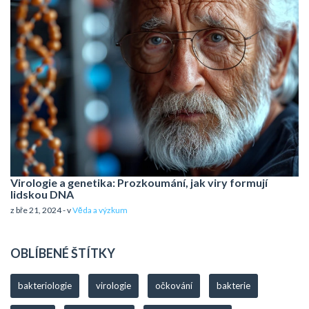
Virologie a genetika: Prozkoumání, jak viry formují
lidskou DNA
z bře 21, 2024 - v
Věda a výzkum
OBLÍBENÉ ŠTÍTKY
bakteriologie
virologie
očkování
bakterie