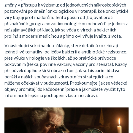
změny v přístupu k výzkumu: od jednoduchých mikroskopických
pozorování po dnešní onkologickou viroterapii, kde onkolytické
viry bojují proti nádorům. Tento posun od „bojovat proti
příznakům“ k „programovat imunologickou odpověď“ je jedním z
nejzajímavějších příkladů, jak se věda o virech a bakteriích
prolíná s moderní medicínou a přímo ovlivňuje kvalitu života.
V následující sekci najdete články, které detailně rozebírají
jednotlivé tematiky: od léčby bakterií a antibiotické rezistence,
přes výuku virologie ve školách, až po praktické průvodce
očkováním (Hexa, povinné vakcíny, vacciny pro štěňata). Každý
příspěvek doplňuje širší obraz o tom, jak se
historie lidstva
odráží v našich současných zdravotních strategiích a co
můžeme očekávat v budoucnosti. Prozkoumejte, jak se vědecké
objevy promítají do každodenní praxe a jak můžete využít tyto
informace k lepšímu pochopení vlastního zdraví.