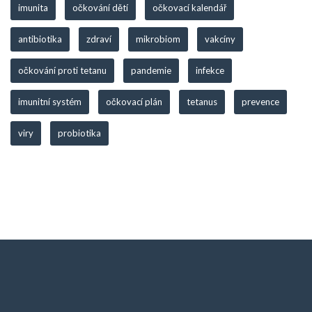
imunita
očkování dětí
očkovací kalendář
antibiotika
zdraví
mikrobiom
vakcíny
očkování proti tetanu
pandemie
infekce
imunitní systém
očkovací plán
tetanus
prevence
viry
probiotika