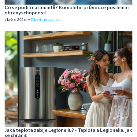
Co se podílí na imunitě? Kompletní průvodce posílením
obranyschopnosti
z kvě 6, 2026 - v
Zdraví a prevence
Jaká teplota zabije Legionellu? - Teplota a Legionella, jak
se chránit