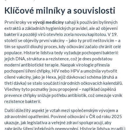
Klíčové milníky a souvislosti
První kroky ve
vývoji medicíny
sahají k používání bylinných
extraktů a základních hygienických pravidel, ale až objevení
bakterií a později virů otevřelo zcela novou kapitolou. V 19.
století se objevily první vakcíny – jako ty proti neštovicím – a
tím se spustil dlouhý proces, kdy očkování začalo chránit celé
populace. Historie lidstva tedy vyžaduje pochopení bakterií:
jejich DNA, struktura a rezistence, což je dnes podstatou
moderní antibiotické terapie. Naopak virologie přinesla
pochopení šíření chřipky, HIV nebo HPV a umožnila vytvořit
cílené vakcíny, jako je Hexa, jejíž dávkovací schéma (druhá a
třetí dávka) se stalo součástí národních očkovacích kalendářů.
Všechny tyto poznatky jsou propojené – například úspěšná
prevence chřipky snižuje potřebu antibiotik, což omezuje vznik
rezistence bakterií.
Další důležitý aspekt je vztah mezi společenským vývojem a
zdravotními opatřeními. Povinné očkování v ČR od roku 2025
ukazuje, jak legislativa a veřejné zdraví spolupracují, aby
zabránily šíření infekčních onemocnění. Historie lidstva zrcadlí i