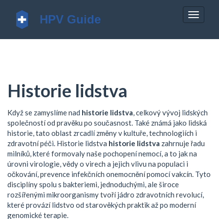
Zobrazi
navigac
Historie lidstva
Když se zamyslíme nad
historie lidstva
,
celkový vývoj lidských
společností od pravěku po současnost
. Také známá jako
lidská
historie
, tato oblast zrcadlí změny v kultuře, technologiích i
zdravotní péči
. Historie lidstva
historie lidstva
zahrnuje řadu
milníků, které formovaly naše pochopení nemocí, a to jak na
úrovni
virologie
,
vědy o virech a jejich vlivu na populaci
i
očkování
,
prevence infekčních onemocnění pomocí vakcín
. Tyto
disciplíny spolu s
bakteriemi
,
jednoduchými, ale široce
rozšířenými mikroorganismy
tvoří jádro zdravotních revolucí,
které provází lidstvo od starověkých praktik až po moderní
genomické terapie.