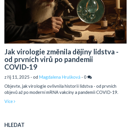
Jak virologie změnila dějiny lidstva -
od prvních virů po pandemii
COVID‑19
z říj 11, 2025 - od
Magdalena Hrušková
-
0
Objevte, jak virologie ovlivnila historii lidstva - od prvních
objevů až po moderní mRNA vakcíny a pandemii COVID‑19.
Více
HLEDAT