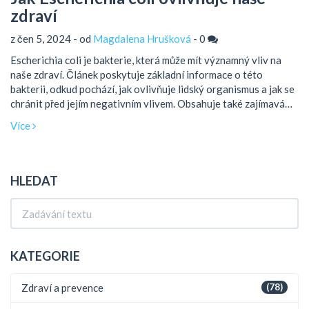
zdraví
z čen 5, 2024 - od
Magdalena Hrušková
-
0
Escherichia coli je bakterie, která může mít významný vliv na
naše zdraví. Článek poskytuje základní informace o této
bakterii, odkud pochází, jak ovlivňuje lidský organismus a jak se
chránit před jejím negativním vlivem. Obsahuje také zajímavá
fakta a praktické tipy týkající se hygieny a prevence.
Více
HLEDAT
KATEGORIE
Zdraví a prevence
(78)