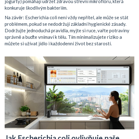
jogurty) pomáhají udržet zdravou střevní mikroflóru, která
konkuruje škodlivým bakteriím.
Na závěr: Escherichia coli není vždy nepřítel, ale může se stát
problémem, pokud se nedodržují základní hygienické zásady.
Dodržujte jednoduchá pravidla, myjte si ruce, vařte potraviny
správně a buďte vnímaví k tělu. Tím minimalizujete riziko a
můžete si užívat jídlo i každodenní život bez starostí.
Jak Escherichia coli ovlivňuje naše