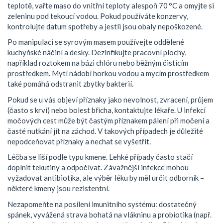
teplotě, vařte maso do vnitřní teploty alespoň 70 °C a omyjte si
zeleninu pod tekoucí vodou. Pokud používáte konzervy,
kontrolujte datum spotřeby a jestli jsou obaly nepoškozené.
Po manipulaci se syrovým masem používejte oddělené
kuchyňské náčiní a desky. Dezinfikujte pracovní plochy,
například roztokem na bázi chlóru nebo běžným čisticím
prostředkem. Mytí nádobí horkou vodou a mycím prostředkem
také pomáhá odstranit zbytky bakterií.
Pokud se u vás objeví příznaky jako nevolnost, zvracení, průjem
(často s krví) nebo bolest břicha, kontaktujte lékaře. U infekcí
močových cest může být častým příznakem pálení při močení a
časté nutkání jít na záchod. V takových případech je důležité
nepodceňovat příznaky a nechat se vyšetřit.
Léčba se liší podle typu kmene. Lehké případy často stačí
doplnit tekutiny a odpočívat. Závažnější infekce mohou
vyžadovat antibiotika, ale výběr léku by měl určit odborník –
některé kmeny jsou rezistentní.
Nezapomeňte na posílení imunitního systému: dostatečný
spánek, vyvážená strava bohatá na vlákninu a probiotika (např.