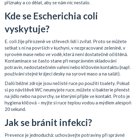
příznaky a co dělat, aby se nám nic nestalo.
Kde se Escherichia coli
vyskytuje?
E. coli žije přirozeně ve střevech lidí i zvířat. Proto se můžete
setkat s ní na površích v kuchyni, v nezpracované zelenině, v
syrovém mase nebo ve vodě, která není dostatečně očištěná.
Kontaminace se často stane při nesprávném skladování
potravin, nedostatečném vaření nebo křížovém kontaktu (např.
používání stejné krájecí desky na syrové maso a na salát).
Další běžné zdroje jsou nečisté ruce po použití toalety. Pokud
si po návštěvě WC neumyjete ruce, můžete si bakterie přenést
na jídlo nebo na povrchy, se kterými přijde ve kontakt. Proto je
hygiena klíčová – myjte si ruce teplou vodou a mýdlem alespoň
20 sekund.
Jak se bránit infekci?
Prevence je jednoduchá: uchovávejte potraviny při správné