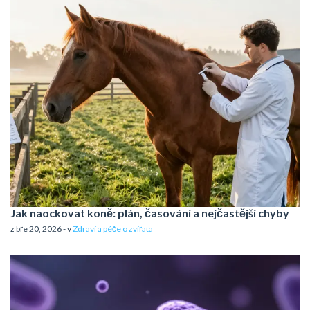
Jak naockovat koně: plán, časování a nejčastější chyby
z bře 20, 2026 - v
Zdraví a péče o zvířata