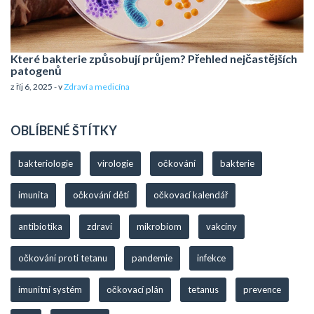
Které bakterie způsobují průjem? Přehled nejčastějších
patogenů
z říj 6, 2025 - v
Zdraví a medicína
OBLÍBENÉ ŠTÍTKY
bakteriologie
virologie
očkování
bakterie
imunita
očkování dětí
očkovací kalendář
antibiotika
zdraví
mikrobiom
vakcíny
očkování proti tetanu
pandemie
infekce
imunitní systém
očkovací plán
tetanus
prevence