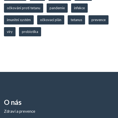
očkování proti tetanu
pandemie
infekce
imunitní systém
očkovací plán
tetanus
prevence
viry
probiotika
O nás
Zdraví a prevence