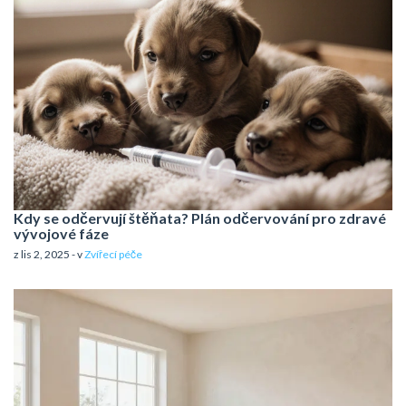
Kdy se odčervují štěňata? Plán odčervování pro zdravé
vývojové fáze
z lis 2, 2025 - v
Zvířecí péče