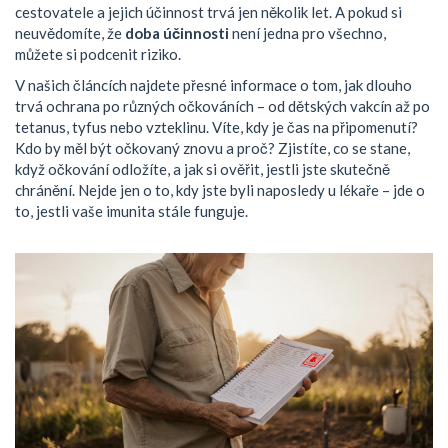
cestovatele a jejich účinnost trvá jen několik let. A pokud si
neuvědomíte, že
doba účinnosti
není jedna pro všechno,
můžete si podcenit riziko.
V našich článcích najdete přesné informace o tom, jak dlouho
trvá ochrana po různých očkováních – od dětských vakcín až po
tetanus, tyfus nebo vzteklinu. Víte, kdy je čas na připomenutí?
Kdo by měl být očkovaný znovu a proč? Zjistíte, co se stane,
když očkování odložíte, a jak si ověřit, jestli jste skutečně
chránění. Nejde jen o to, kdy jste byli naposledy u lékaře – jde o
to, jestli vaše imunita stále funguje.