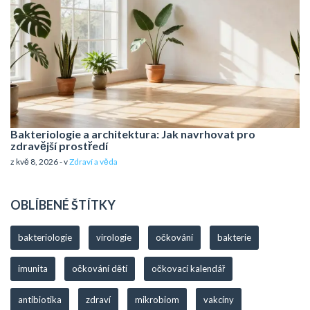
Bakteriologie a architektura: Jak navrhovat pro
zdravější prostředí
z kvě 8, 2026 - v
Zdraví a věda
OBLÍBENÉ ŠTÍTKY
bakteriologie
virologie
očkování
bakterie
imunita
očkování dětí
očkovací kalendář
antibiotika
zdraví
mikrobiom
vakcíny