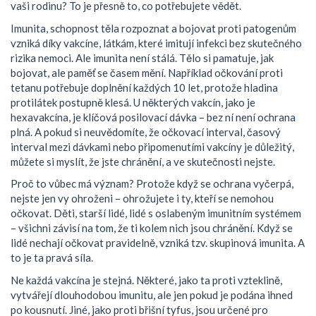
vaši rodinu? To je přesně to, co potřebujete vědět.
Imunita
,
schopnost těla rozpoznat a bojovat proti patogenům
vzniká díky
vakcíne
,
látkám, které imitují infekci bez skutečného
rizika nemoci
. Ale imunita není stálá. Tělo si pamatuje, jak
bojovat, ale paměť se časem mění. Například očkování proti
tetanu potřebuje doplnění každých 10 let, protože hladina
protilátek postupně klesá. U některých vakcín, jako je
hexavakcína, je klíčová posilovací dávka – bez ní není ochrana
plná. A pokud si neuvědomíte, že
očkovací interval
,
časový
interval mezi dávkami nebo připomenutími vakcíny
je důležitý,
můžete si myslít, že jste chránění, a ve skutečnosti nejste.
Proč to vůbec má význam? Protože když se ochrana vyčerpá,
nejste jen vy ohroženi – ohrožujete i ty, kteří se nemohou
očkovat. Děti, starší lidé, lidé s oslabeným imunitním systémem
– všichni závisí na tom, že ti kolem nich jsou chránění. Když se
lidé nechají očkovat pravidelně, vzniká tzv. skupinová imunita. A
to je ta pravá síla.
Ne každá vakcína je stejná. Některé, jako ta proti vzteklině,
vytvářejí dlouhodobou imunitu, ale jen pokud je podána ihned
po kousnutí. Jiné, jako proti břišní tyfus, jsou určené pro