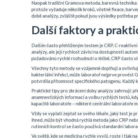
Naopak tradiční
Gramova metoda
,
barevná technika 
protože vyžaduje několik kroků, včetně fixace, barve
době analýzy, zvláště pokud jsou výsledky potřeba pr
Další faktory a prakti
Dalším často přehlíženým testem je
CRP
,
C‑reaktivní
analýzy, ale její rychlost závisí na dostupnosti aut
požadováno rychlé rozhodnutí o léčbě, CRP často slo
Všechny tyto metody se vzájemně doplňují a ovlivňuj
bakteriální infekci, může laboratoř nejprve provés
potvrdila přítomnost specifického patogenu. Každý kr
Praktické tipy pro zkrácení doby analýzy zahrnují: p
anamnestických informací a volbu rychlých testů, kdy
kapacitě laboratoře – některé centrální laboratoře maj
Vždy se vyplatí zeptat se svého lékaře, jaký test je 
ihned, může být vhodná rychlá metoda jako CRP nebo
rutinních kontrol se často používá standardní laborato
Ve světě, kde se medicína rychle vyvíjí, roste i tla