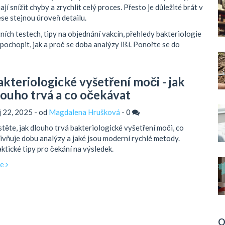
í snížit chyby a zrychlit celý proces. Přesto je důležité brát v
se stejnou úroveň detailu.
ích testech, tipy na objednání vakcín, přehledy bakteriologie
ochopit, jak a proč se doba analýzy liší. Ponořte se do
akteriologické vyšetření moči - jak
louho trvá a co očekávat
íj 22, 2025 - od
Magdalena Hrušková
-
0
stěte, jak dlouho trvá bakteriologické vyšetření moči, co
ivňuje dobu analýzy a jaké jsou moderní rychlé metody.
ktické tipy pro čekání na výsledek.
ce
O