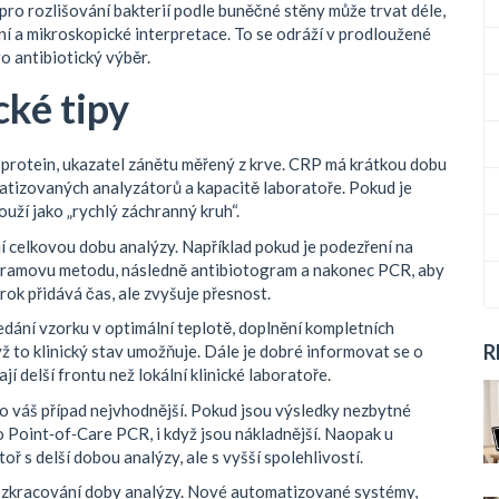
pro rozlišování bakterií podle buněčné stěny
může trvat déle,
ní a mikroskopické interpretace. To se odráží v prodloužené
o antibiotický výběr.
cké tipy
 protein, ukazatel zánětu měřený z krve
. CRP má krátkou dobu
omatizovaných analyzátorů a kapacitě laboratoře. Pokud je
uží jako „rychlý záchranný kruh“.
í celkovou dobu analýzy. Například pokud je podezření na
t Gramovu metodu, následně antibiotogram a nakonec PCR, aby
ok přidává čas, ale zvyšuje přesnost.
ředání vzorku v optimální teplotě, doplnění kompletních
R
ž to klinický stav umožňuje. Dále je dobré informovat se o
í delší frontu než lokální klinické laboratoře.
pro váš případ nejvhodnější. Pokud jsou výsledky nezbytné
 Point‑of‑Care PCR, i když jsou nákladnější. Naopak u
ř s delší dobou analýzy, ale s vyšší spolehlivostí.
k na zkracování doby analýzy. Nové automatizované systémy,