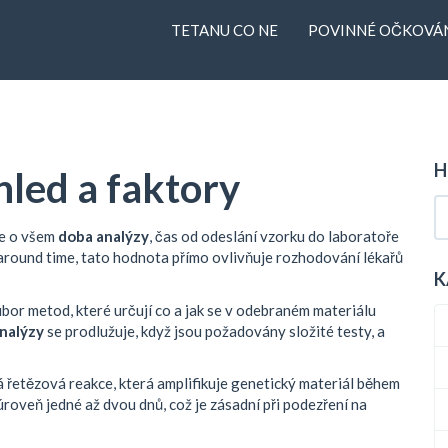
TETANU CO NE
POVINNÉ OČKOVÁN
H
hled a faktory
je o všem
doba analýzy
,
čas od odeslání vzorku do laboratoře
around time
, tato hodnota přímo ovlivňuje rozhodování lékařů
K
bor metod, které určují co a jak se v odebraném materiálu
nalýzy
se prodlužuje, když jsou požadovány složité testy, a
řetězová reakce, která amplifikuje genetický materiál během
roveň jedné až dvou dnů, což je zásadní při podezření na