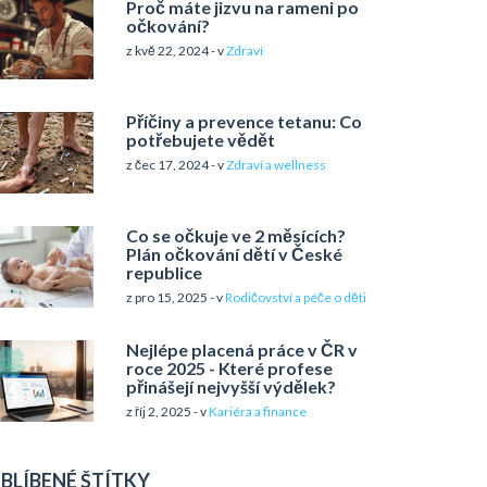
Proč máte jizvu na rameni po
očkování?
z kvě 22, 2024 - v
Zdraví
Příčiny a prevence tetanu: Co
potřebujete vědět
z čec 17, 2024 - v
Zdraví a wellness
Co se očkuje ve 2 měsících?
Plán očkování dětí v České
republice
z pro 15, 2025 - v
Rodičovství a péče o děti
Nejlépe placená práce v ČR v
roce 2025 - Které profese
přinášejí nejvyšší výdělek?
z říj 2, 2025 - v
Kariéra a finance
BLÍBENÉ ŠTÍTKY