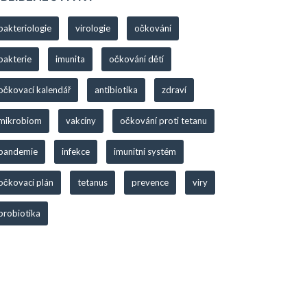
bakteriologie
virologie
očkování
bakterie
imunita
očkování dětí
očkovací kalendář
antibiotika
zdraví
mikrobiom
vakcíny
očkování proti tetanu
pandemie
infekce
imunitní systém
očkovací plán
tetanus
prevence
viry
probiotika