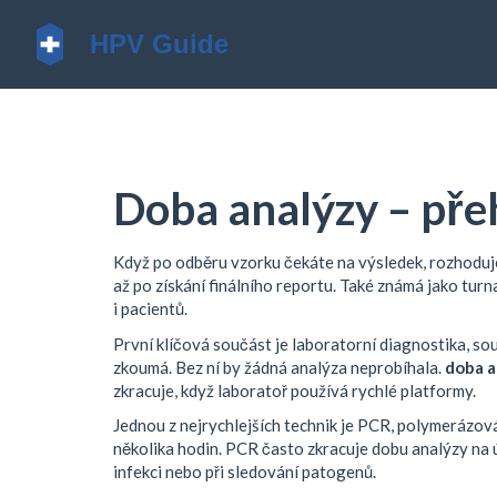
Doba analýzy – pře
Když po odběru vzorku čekáte na výsledek, rozhodu
až po získání finálního reportu
. Také známá jako
turn
i pacientů.
První klíčová součást je
laboratorní diagnostika
,
sou
zkoumá
. Bez ní by žádná analýza neprobíhala.
doba a
zkracuje, když laboratoř používá rychlé platformy.
Jednou z nejrychlejších technik je
PCR
,
polymerázová 
několika hodin
. PCR často zkracuje dobu analýzy na ú
infekci nebo při sledování patogenů.