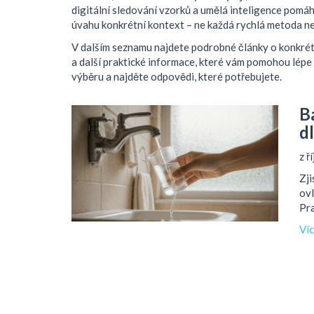
digitální sledování vzorků a umělá inteligence pomáhaj
úvahu konkrétní kontext – ne každá rychlá metoda ne
V dalším seznamu najdete podrobné články o konkrétn
a další praktické informace, které vám pomohou lépe p
výběru a najděte odpovědi, které potřebujete.
B
d
z ř
Zji
ovl
Pra
Ví