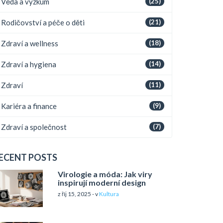
Věda a výzkum
(25)
Rodičovství a péče o děti
(21)
Zdraví a wellness
(18)
Zdraví a hygiena
(14)
Zdraví
(11)
Kariéra a finance
(9)
Zdraví a společnost
(7)
ECENT POSTS
Virologie a móda: Jak viry
inspirují moderní design
z říj 15, 2025 - v
Kultura