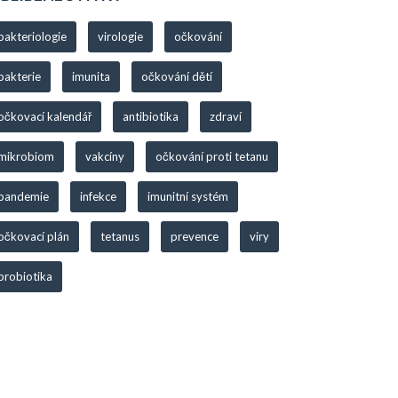
bakteriologie
virologie
očkování
bakterie
imunita
očkování dětí
očkovací kalendář
antibiotika
zdraví
mikrobiom
vakcíny
očkování proti tetanu
pandemie
infekce
imunitní systém
očkovací plán
tetanus
prevence
viry
probiotika