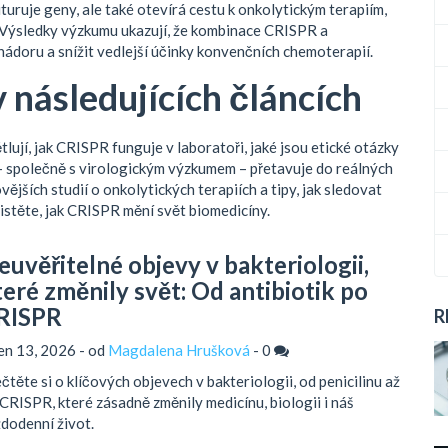
turuje geny, ale také otevírá cestu k
onkolytickým terapiím
,
Výsledky výzkumu ukazují, že kombinace CRISPR a
 nádoru a snížit vedlejší účinky konvenčních chemoterapií.
následujících článcích
tlují, jak CRISPR funguje v laboratoři, jaké jsou etické otázky
 – společně s virologickým výzkumem – přetavuje do reálných
ějších studií o onkolytických terapiích a tipy, jak sledovat
jistěte, jak CRISPR mění svět biomedicíny.
euvěřitelné objevy v bakteriologii,
teré změnily svět: Od antibiotik po
RISPR
R
en 13, 2026 - od
Magdalena Hrušková
-
0
čtěte si o klíčových objevech v bakteriologii, od penicilinu až
CRISPR, které zásadně změnily medicínu, biologii i náš
dodenní život.