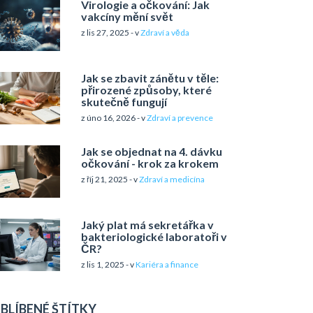
Virologie a očkování: Jak
vakcíny mění svět
z lis 27, 2025 - v
Zdraví a věda
Jak se zbavit zánětu v těle:
přirozené způsoby, které
skutečně fungují
z úno 16, 2026 - v
Zdraví a prevence
Jak se objednat na 4. dávku
očkování - krok za krokem
z říj 21, 2025 - v
Zdraví a medicína
Jaký plat má sekretářka v
bakteriologické laboratoři v
ČR?
z lis 1, 2025 - v
Kariéra a finance
BLÍBENÉ ŠTÍTKY