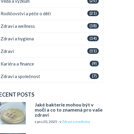
Věda a výzkum
(25)
Rodičovství a péče o děti
(21)
Zdraví a wellness
(18)
Zdraví a hygiena
(14)
Zdraví
(11)
Kariéra a finance
(9)
Zdraví a společnost
(7)
ECENT POSTS
Jaké bakterie mohou být v
moči a co to znamená pro vaše
zdraví
z pro 20, 2025 - v
Zdraví a medicína