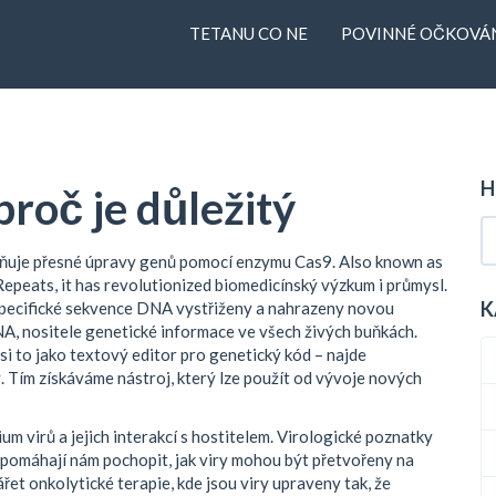
TETANU CO NE
POVINNÉ OČKOVÁN
H
proč je důležitý
žňuje přesné úpravy genů pomocí enzymu Cas9
. Also known as
 Repeats
, it has revolutionized biomedicínský výzkum i průmysl.
K
specifické sekvence DNA vystřiženy a nahrazeny novou
NA
,
nositele genetické informace ve všech živých buňkách
.
i to jako textový editor pro genetický kód – najde
. Tím získáváme nástroj, který lze použít od vývoje nových
ium virů a jejich interakcí s hostitelem
.
Virologické poznatky
 pomáhají nám pochopit, jak viry mohou být přetvořeny na
řet onkolytické terapie, kde jsou viry upraveny tak, že