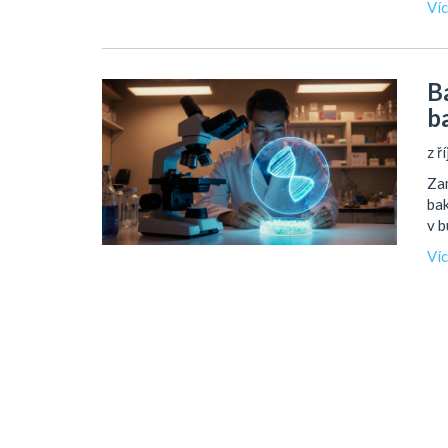
Ví
B
b
z ř
Zam
bak
v b
Ví