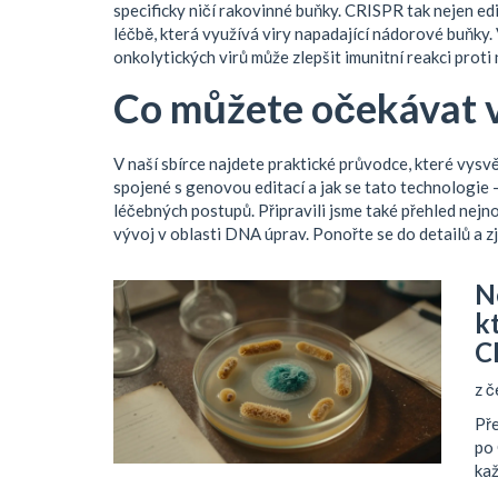
specificky ničí rakovinné buňky. CRISPR tak nejen edi
léčbě, která využívá viry napadající nádorové buňky
.
onkolytických virů může zlepšit imunitní reakci proti
Co můžete očekávat v 
V naší sbírce najdete praktické průvodce, které vysvě
spojené s genovou editací a jak se tato technologie
léčebných postupů. Připravili jsme také přehled nejnov
vývoj v oblasti DNA úprav. Ponořte se do detailů a z
N
k
C
z č
Pře
po 
kaž