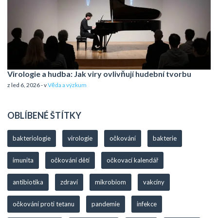
Virologie a hudba: Jak viry ovlivňují hudební tvorbu
z led 6, 2026 - v
Věda a výzkum
OBLÍBENÉ ŠTÍTKY
bakteriologie
virologie
očkování
bakterie
imunita
očkování dětí
očkovací kalendář
antibiotika
zdraví
mikrobiom
vakcíny
očkování proti tetanu
pandemie
infekce