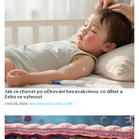
Jak se chovat po očkování hexavakcínou: co dělat a
čeho se vyhnout
z led 28, 2026 - v
Rodičovství a péče o děti