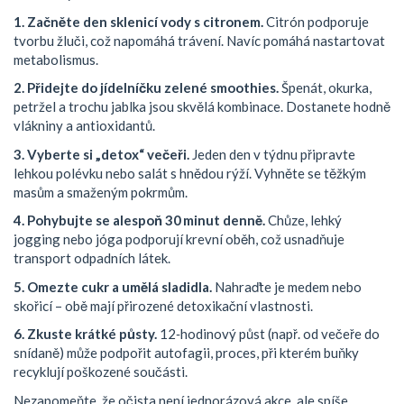
1. Začněte den sklenicí vody s citronem.
Citrón podporuje
tvorbu žluči, což napomáhá trávení. Navíc pomáhá nastartovat
metabolismus.
2. Přidejte do jídelníčku zelené smoothies.
Špenát, okurka,
petržel a trochu jablka jsou skvělá kombinace. Dostanete hodně
vlákniny a antioxidantů.
3. Vyberte si „detox“ večeři.
Jeden den v týdnu připravte
lehkou polévku nebo salát s hnědou rýží. Vyhněte se těžkým
masům a smaženým pokrmům.
4. Pohybujte se alespoň 30 minut denně.
Chůze, lehký
jogging nebo jóga podporují krevní oběh, což usnadňuje
transport odpadních látek.
5. Omezte cukr a umělá sladidla.
Nahraďte je medem nebo
skořicí – obě mají přirozené detoxikační vlastnosti.
6. Zkuste krátké půsty.
12‑hodinový půst (např. od večeře do
snídaně) může podpořit autofagii, proces, při kterém buňky
recyklují poškozené součásti.
Nezapomeňte, že očista není jednorázová akce, ale spíše