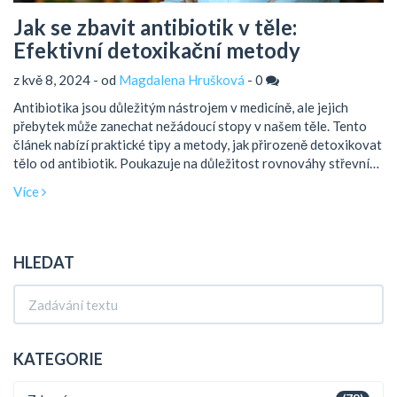
Jak se zbavit antibiotik v těle:
Efektivní detoxikační metody
z kvě 8, 2024 - od
Magdalena Hrušková
-
0
Antibiotika jsou důležitým nástrojem v medicíně, ale jejich
přebytek může zanechat nežádoucí stopy v našem těle. Tento
článek nabízí praktické tipy a metody, jak přirozeně detoxikovat
tělo od antibiotik. Poukazuje na důležitost rovnováhy střevní
mikroflóry a zdůrazňuje vhodné stravovací návyky a doplňky
Více
stravy, které pomáhají čistit organismus.
HLEDAT
KATEGORIE