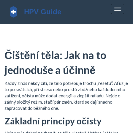
Zobrazi
navigac
Čištění těla: Jak na to
jednoduše a účinně
Každý z nás někdy cítí, že tělo potřebuje trochu „resetu“. Ať už je
to po svátcích, při stresu nebo prostě z běžného každodenního
zatížení, očista může dodat energii a zlepšit náladu. Nejde o
žádný složitý režim, stačí pár změn, které se dají snadno
zapracovat do běžného dne.
Základní principy očisty
Nejprve je dobré pochopit, co tělo vlastně čistíme. Většina