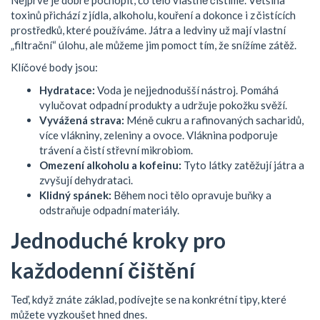
toxinů přichází z jídla, alkoholu, kouření a dokonce i z čistících
prostředků, které používáme. Játra a ledviny už mají vlastní
„filtrační“ úlohu, ale můžeme jim pomoct tím, že snížíme zátěž.
Klíčové body jsou:
Hydratace:
Voda je nejjednodušší nástroj. Pomáhá
vylučovat odpadní produkty a udržuje pokožku svěží.
Vyvážená strava:
Méně cukru a rafinovaných sacharidů,
více vlákniny, zeleniny a ovoce. Vláknina podporuje
trávení a čistí střevní mikrobiom.
Omezení alkoholu a kofeinu:
Tyto látky zatěžují játra a
zvyšují dehydrataci.
Klidný spánek:
Během noci tělo opravuje buňky a
odstraňuje odpadní materiály.
Jednoduché kroky pro
každodenní čištění
Teď, když znáte základ, podívejte se na konkrétní tipy, které
můžete vyzkoušet hned dnes.