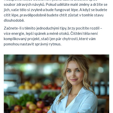
soubor zdravých návyků. Pokud uděláte malé změny a držíte se
jich, vaše tělo si zvykně a bude fungovat lépe. A když se budete
cítit lépe, pravděpodobně budete chtít zůstat v tomhle stavu
dlouhodobě.
Začnete-li s těmito jednoduchými tipy, brzy pocítíte rozdíl –
více energie, lepší spánek a méně otoků. Čištění těla není
komplikovaný projekt, stačí jen pár chytrosti, které vám
pomohou nastavit správný rytmus.