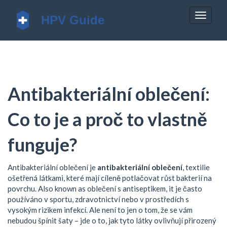
Zobrazi
navigac
Antibakteriální oblečení:
Co to je a proč to vlastně
funguje?
Antibakteriální oblečení je
antibakteriální oblečení
,
textilie
ošetřená látkami, které mají cíleně potlačovat růst bakterií na
povrchu
. Also known as
oblečení s antiseptikem
, it je často
používáno v sportu, zdravotnictví nebo v prostředích s
vysokým rizikem infekcí.
Ale není to jen o tom, že se vám
nebudou špínit šaty – jde o to, jak tyto látky ovlivňují přirozený