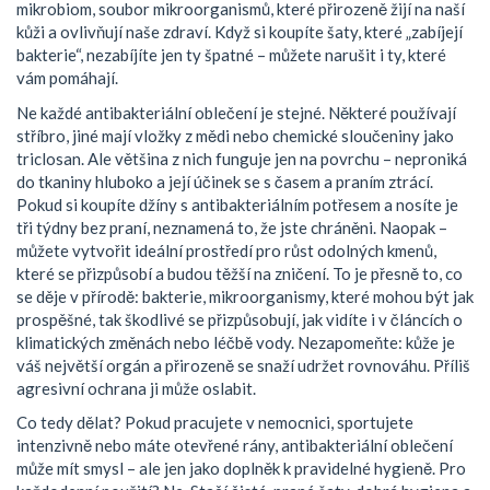
mikrobiom
,
soubor mikroorganismů, které přirozeně žijí na naší
kůži a ovlivňují naše zdraví
. Když si koupíte šaty, které „zabíjejí
bakterie“, nezabíjíte jen ty špatné – můžete narušit i ty, které
vám pomáhají.
Ne každé antibakteriální oblečení je stejné. Některé používají
stříbro, jiné mají vložky z mědi nebo chemické sloučeniny jako
triclosan. Ale většina z nich funguje jen na povrchu – neproniká
do tkaniny hluboko a její účinek se s časem a praním ztrácí.
Pokud si koupíte džíny s antibakteriálním potřesem a nosíte je
tři týdny bez praní, neznamená to, že jste chráněni. Naopak –
můžete vytvořit ideální prostředí pro růst odolných kmenů,
které se přizpůsobí a budou těžší na zničení. To je přesně to, co
se děje v přírodě:
bakterie
,
mikroorganismy, které mohou být jak
prospěšné, tak škodlivé
se přizpůsobují, jak vidíte i v článcích o
klimatických změnách nebo léčbě vody. Nezapomeňte: kůže je
váš největší orgán a přirozeně se snaží udržet rovnováhu. Příliš
agresivní ochrana ji může oslabit.
Co tedy dělat? Pokud pracujete v nemocnici, sportujete
intenzivně nebo máte otevřené rány, antibakteriální oblečení
může mít smysl – ale jen jako doplněk k pravidelné hygieně. Pro