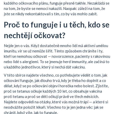
každého očkovacího plánu, funguje přesně takhle. Nezakládá se
na tom, že byste se nemocí nakazili. Naopak: záleží na tom, že
jste se nikdy nekontaktovali s tím, co by vás mohlo zabít.
Proč to funguje i u těch, kdo se
nechtějí očkovat?
Nejde jen o vás. Když dostatečně mnoho lidí má aktivní umělou
imunitu, vir se už nemůže šířit. Tímto způsobem chráníte i ty,
kteří se nemohou očkovat — novorozence, pacienty s rakovinou
nebo lidé s alergiemi. To se jmenuje herd immunity, ale začíná to
u každého jednotlivce, který si nechá dát vakcínu.
V této sbírce najdete všechno, co potřebujete vědět o tom, jak
očkování funguje, jak dlouho trvá, kdy je třeba ho doplnit a co
dělat, když se po očkování objeví horečka nebo bolest. Zjistíte,
proč se tetanus očkuje každých 10 let, co obsahuje vakcína
proti tetanu a proč se děti očkují právě ve třech měsících.
Najdete odpovědi na otázky, které vás možná trápí — a které si
neodvážíte položit lékaři. Všechno to je jen jedna věc: jak se
chránit, když víte, jak to funguje.