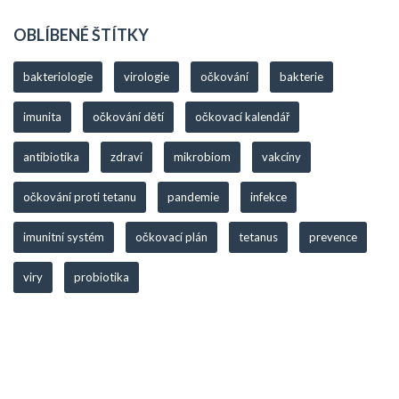
OBLÍBENÉ ŠTÍTKY
bakteriologie
virologie
očkování
bakterie
imunita
očkování dětí
očkovací kalendář
antibiotika
zdraví
mikrobiom
vakcíny
očkování proti tetanu
pandemie
infekce
imunitní systém
očkovací plán
tetanus
prevence
viry
probiotika