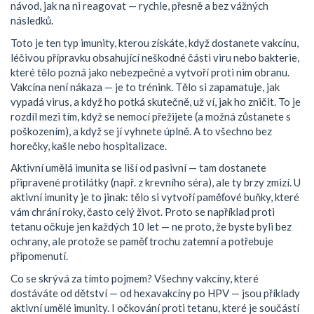
návod, jak na ni reagovat — rychle, přesně a bez vážných
následků.
Toto je ten typ imunity, kterou získáte, když dostanete
vakcínu
,
léčivou přípravku obsahující neškodné části viru nebo bakterie,
které tělo pozná jako nebezpečné a vytvoří proti nim obranu
.
Vakcína není nákaza — je to trénink. Tělo si zapamatuje, jak
vypadá virus, a když ho potká skutečně, už ví, jak ho zničit. To je
rozdíl mezi tím, když se nemocí přežijete (a možná zůstanete s
poškozením), a když se jí vyhnete úplně. A to všechno bez
horečky, kašle nebo hospitalizace.
Aktivní umělá imunita se liší od pasivní — tam dostanete
připravené protilátky (např. z krevního séra), ale ty brzy zmizí. U
aktivní imunity je to jinak: tělo si vytvoří paměťové buňky, které
vám chrání roky, často celý život. Proto se například proti
tetanu očkuje jen každých 10 let — ne proto, že byste byli bez
ochrany, ale protože se paměť trochu zatemní a potřebuje
připomenutí.
Co se skrývá za tímto pojmem? Všechny vakcíny, které
dostáváte od dětství — od hexavakcíny po HPV — jsou příklady
aktivní umělé imunity. I očkování proti tetanu, které je součástí