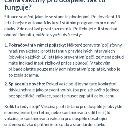
funguje?
Situace se mění, jakmile se stanete plnoletými. Po dovršení 18
let už nejste automaticky kryti státním programem pro nové
dávky. Zde nastává první rozcestník. Potřebujete-li si nechat
obnovit imunitu, můžete využít dvě cesty:
Pokračování v rámci pojistky:
Některé zdravotní pojišťovny
hradí revakcinaci proti tetanu v pravidelných intervalech
(obvykle každých 10 let) jako preventivní péči, zejména pokud
máte indikaci (např. riziková práce s půdou). V takovém
případě platíte pouze malý administrativní poplatek, nebo je
to zcela zdarma.
Splácení ze svého:
Pokud vaše pojišťovna tuto konkrétní
dávku nehraje jako preventivní službu pro zdravého jedince
bez specifické indikace, budete muset zaplatit celou cenu.
Kolik to tedy stojí? Vakcína proti tetanu pro dospělé je obvykle
monovalentní (jen tetan) nebo kombinovaná s difterií (
Td
vakcína
je
kombinovaná vakcína pro dospělé obsahující
sníženou dávku diphtherie toxoidu a standardní dávku