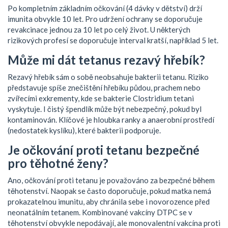
Po kompletním základním očkování (4 dávky v dětství) drží
imunita obvykle 10 let. Pro udržení ochrany se doporučuje
revakcinace jednou za 10 let po celý život. U některých
rizikových profesí se doporučuje interval kratší, například 5 let.
Může mi dát tetanus rezavý hřebík?
Rezavý hřebík sám o sobě neobsahuje bakterii tetanu. Riziko
představuje spíše znečištění hřebíku půdou, prachem nebo
zvířecími exkrementy, kde se bakterie Clostridium tetani
vyskytuje. I čistý špendlík může být nebezpečný, pokud byl
kontaminován. Klíčové je hloubka ranky a anaerobní prostředí
(nedostatek kyslíku), které bakterii podporuje.
Je očkování proti tetanu bezpečné
pro těhotné ženy?
Ano, očkování proti tetanu je považováno za bezpečné během
těhotenství. Naopak se často doporučuje, pokud matka nemá
prokazatelnou imunitu, aby chránila sebe i novorozence před
neonatálním tetanem. Kombinované vakcíny DTPC se v
těhotenství obvykle nepodávají, ale monovalentní vakcína proti