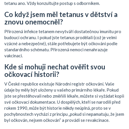
tetanu ano. Vždy konzultujte postup s odborníkem.
Co když jsem měl tetanus v dětství a
znovu onemocněl?
Přirozená infekce tetanem nevytváří dostatečnou imunitu pro
budoucí ochranu. I pokud jste tetanus prodělali (což je velmi
vzácné a nebezpečné), stále potřebujete být očkováni podle
standardního schématu. Přirozená nemoci nenahrazuje
vakcinaci.
Kde si mohuji nechat ověřit svou
očkovací historii?
V České republice existuje Národní registr očkování. Vaše
údaje by měly být uloženy u vašeho primárního lékaře. Pokud
jste se přestěhovali nebo změňili lékaře, můžete si vyžádat kopii
své očkovací dokumentace. U dospělých, kteří se narodili před
rokem 1990, může být historie někdy neúplná, proto se v
pochybnostech vychází z principu „pokud si nepamatuju, že jsem
byl očkován, nejsem očkován“ a provádí se revakcinace.