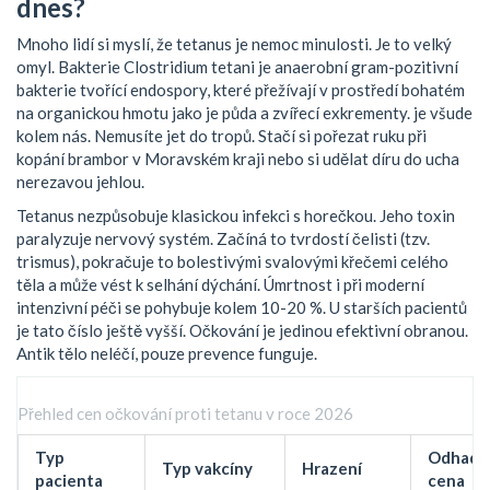
dnes?
Mnoho lidí si myslí, že tetanus je nemoc minulosti. Je to velký
omyl. Bakterie
Clostridium tetani
je
anaerobní gram-pozitivní
bakterie tvořící endospory, které přežívají v prostředí bohatém
na organickou hmotu jako je půda a zvířecí exkrementy
.
je všude
kolem nás. Nemusíte jet do tropů. Stačí si pořezat ruku při
kopání brambor v Moravském kraji nebo si udělat díru do ucha
nerezavou jehlou.
Tetanus nezpůsobuje klasickou infekci s horečkou. Jeho toxin
paralyzuje nervový systém. Začíná to tvrdostí čelisti (tzv.
trismus), pokračuje to bolestivými svalovými křečemi celého
těla a může vést k selhání dýchání. Úmrtnost i při moderní
intenzivní péči se pohybuje kolem 10-20 %. U starších pacientů
je tato číslo ještě vyšší. Očkování je jedinou efektivní obranou.
Antik tělo neléčí, pouze prevence funguje.
Přehled cen očkování proti tetanu v roce 2026
Typ
Odhado
Typ vakcíny
Hrazení
pacienta
cena