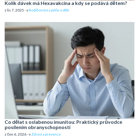
Kolik dávek má Hexavakcína a kdy se podává dětem?
z lis 7, 2025 - v
Rodičovství a péče o děti
Co dělat s oslabenou imunitou: Praktický průvodce
posílením obranyschopnosti
z čen 6, 2026 - v
Zdraví a prevence