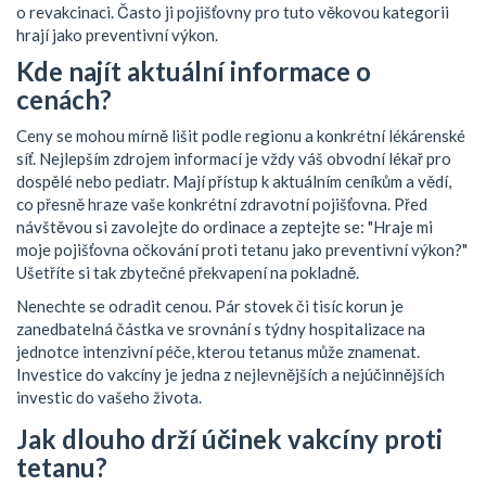
o revakcinaci. Často ji pojišťovny pro tuto věkovou kategorii
hrají jako preventivní výkon.
Kde najít aktuální informace o
cenách?
Ceny se mohou mírně lišit podle regionu a konkrétní lékárenské
síť. Nejlepším zdrojem informací je vždy váš obvodní lékař pro
dospělé nebo pediatr. Mají přístup k aktuálním ceníkům a vědí,
co přesně hraze vaše konkrétní zdravotní pojišťovna. Před
návštěvou si zavolejte do ordinace a zeptejte se: "Hraje mi
moje pojišťovna očkování proti tetanu jako preventivní výkon?"
Ušetříte si tak zbytečné překvapení na pokladně.
Nenechte se odradit cenou. Pár stovek či tisíc korun je
zanedbatelná částka ve srovnání s týdny hospitalizace na
jednotce intenzivní péče, kterou tetanus může znamenat.
Investice do vakcíny je jedna z nejlevnějších a nejúčinnějších
investic do vašeho života.
Jak dlouho drží účinek vakcíny proti
tetanu?