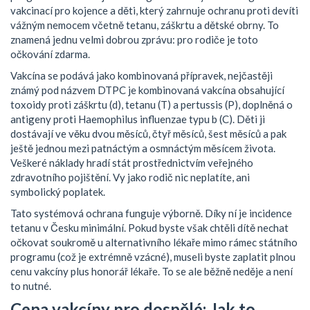
vakcinací pro kojence a děti, který zahrnuje ochranu proti devíti
vážným nemocem včetně tetanu, záškrtu a dětské obrny
.
To
znamená jednu velmi dobrou zprávu: pro rodiče je toto
očkování zdarma.
Vakcína se podává jako kombinovaná přípravek, nejčastěji
známý pod názvem
DTPC
je
kombinovaná vakcína obsahující
toxoidy proti záškrtu (d), tetanu (T) a pertussis (P), doplněná o
antigeny proti Haemophilus influenzae typu b (C)
.
Děti ji
dostávají ve věku dvou měsíců, čtyř měsíců, šest měsíců a pak
ještě jednou mezi patnáctým a osmnáctým měsícem života.
Veškeré náklady hradí stát prostřednictvím veřejného
zdravotního pojištění. Vy jako rodič nic neplatíte, ani
symbolický poplatek.
Tato systémová ochrana funguje výborně. Díky ní je incidence
tetanu v Česku minimální. Pokud byste však chtěli dítě nechat
očkovat soukromě u alternativního lékaře mimo rámec státního
programu (což je extrémně vzácné), museli byste zaplatit plnou
cenu vakcíny plus honorář lékaře. To se ale běžně neděje a není
to nutné.
Cena vakcíny pro dospělé: Jak to