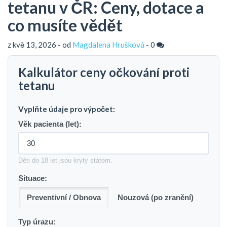
tetanu v ČR: Ceny, dotace a
co musíte vědět
z kvě 13, 2026 - od
Magdalena Hrušková
-
0
Kalkulátor ceny očkování proti
tetanu
Vyplňte údaje pro výpočet:
Věk pacienta (let):
Děti do 18 let jsou kryty státem.
Situace:
Preventivní / Obnova
Nouzová (po zranění)
Typ úrazu: