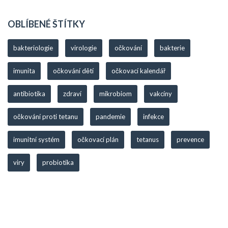
OBLÍBENÉ ŠTÍTKY
bakteriologie
virologie
očkování
bakterie
imunita
očkování dětí
očkovací kalendář
antibiotika
zdraví
mikrobiom
vakcíny
očkování proti tetanu
pandemie
infekce
imunitní systém
očkovací plán
tetanus
prevence
viry
probiotika