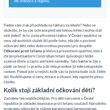
dle ordinace a regionu.
Padne vám zrak při pohledu na fakturu za lékaře? Nebo se
obáváte, že by vás ochrana před smrtelnou infekcí mohla stát
celé jmění? Je to zcela přirozená reakce. V České republice se
ceny zdravotních služeb liší podle toho, zda jde o povinné
očkování dětí, nebo dobrovolnou prevenci pro dospělé.
Očkování proti tetanu
je
klíčová preventivní opatření, která
chrání před bakterií Clostridium tetani způsobující těžké
svalové křeče a často smrtelné následky
. Tato bakterie žije v
půdě, ve hnoji i v prachu a do těla pronikne již mikroskopickým
rankem.
Pokud jste si nejistí, kolik vás ta jistota bude stát, čtěte
dál. Rozklíčujeme si ceny, dotace a situace, kdy zaplatíte plnou
částku.
Kolik stojí základní očkování dětí?
Začněme tím nejdůležitějším. Pro děti narozené v České
republice je základní imunizace proti tetanu součástí
Národního
programu očkování
je
státem garantovaný harmonogram