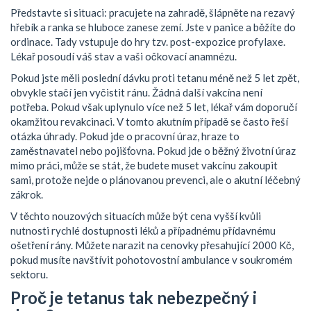
Představte si situaci: pracujete na zahradě, šlápněte na rezavý
hřebík a ranka se hluboce zanese zemí. Jste v panice a běžíte do
ordinace. Tady vstupuje do hry tzv. post-expozice profylaxe.
Lékař posoudí váš stav a vaši očkovací anamnézu.
Pokud jste měli poslední dávku proti tetanu méně než 5 let zpět,
obvykle stačí jen vyčistit ránu. Žádná další vakcína není
potřeba. Pokud však uplynulo více než 5 let, lékař vám doporučí
okamžitou revakcinaci. V tomto akutním případě se často řeší
otázka úhrady. Pokud jde o pracovní úraz, hraze to
zaměstnavatel nebo pojišťovna. Pokud jde o běžný životní úraz
mimo práci, může se stát, že budete muset vakcínu zakoupit
sami, protože nejde o plánovanou prevenci, ale o akutní léčebný
zákrok.
V těchto nouzových situacích může být cena vyšší kvůli
nutnosti rychlé dostupnosti léků a případnému přídavnému
ošetření rány. Můžete narazit na cenovky přesahující 2000 Kč,
pokud musíte navštívit pohotovostní ambulance v soukromém
sektoru.
Proč je tetanus tak nebezpečný i