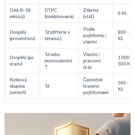
Dítě (0-18
DTPC
Zdarma
0 Kč
měsíců)
(kombinovaná)
(stát)
Podle
Dospělý
Td (difterie +
800 - 2 
pojišťovny /
(preventivní)
tetanus)
Kč
vlastní
Td nebo
Vlastní /
Dospělý (po
1 000 - 
monovalentní
pracovní
úrazu)
500 Kč
T
úraz
Riziková
Částečně
500 - 1 
skupina
Td
hrazeno
Kč
(senioři)
pojišťovnami