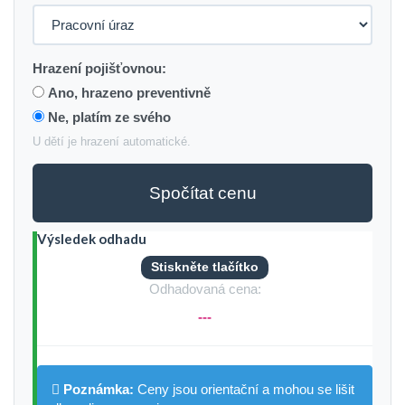
Hrazení pojišťovnou:
Ano, hrazeno preventivně
Ne, platím ze svého
U dětí je hrazení automatické.
Spočítat cenu
Výsledek odhadu
Stiskněte tlačítko
Odhadovaná cena:
---
Poznámka:
Ceny jsou orientační a mohou se lišit