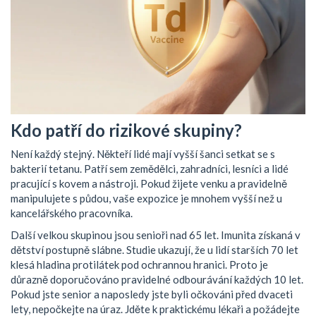
Kdo patří do rizikové skupiny?
Není každý stejný. Někteří lidé mají vyšší šanci setkat se s
bakterií tetanu. Patří sem zemědělci, zahradníci, lesníci a lidé
pracující s kovem a nástroji. Pokud žijete venku a pravidelně
manipulujete s půdou, vaše expozice je mnohem vyšší než u
kancelářského pracovníka.
Další velkou skupinou jsou senioři nad 65 let. Imunita získaná v
dětství postupně slábne. Studie ukazují, že u lidí starších 70 let
klesá hladina protilátek pod ochrannou hranici. Proto je
důrazně doporučováno pravidelné odbourávání každých 10 let.
Pokud jste senior a naposledy jste byli očkováni před dvaceti
lety, nepočkejte na úraz. Jděte k praktickému lékaři a požádejte