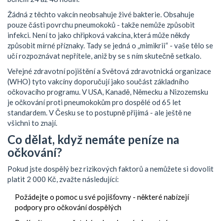
Žádná z těchto vakcín neobsahuje živé bakterie. Obsahuje
pouze části povrchu pneumokoků - takže nemůže způsobit
infekci. Není to jako chřipková vakcína, která může někdy
způsobit mírné příznaky. Tady se jedná o „mimikrii“ - vaše tělo se
učí rozpoznávat nepřítele, aniž by se s ním skutečně setkalo.
Veřejné zdravotní pojištění a Světová zdravotnická organizace
(WHO) tyto vakcíny doporučují jako součást základního
očkovacího programu. V USA, Kanadě, Německu a Nizozemsku
je očkování proti pneumokokům pro dospělé od 65 let
standardem. V Česku se to postupně přijímá - ale ještě ne
všichni to znají.
Co dělat, když nemáte peníze na
očkování?
Pokud jste dospělý bez rizikových faktorů a nemůžete si dovolit
platit 2 000 Kč, zvažte následující:
Požádejte o pomoc u své pojišťovny - některé nabízejí
podpory pro očkování dospělých