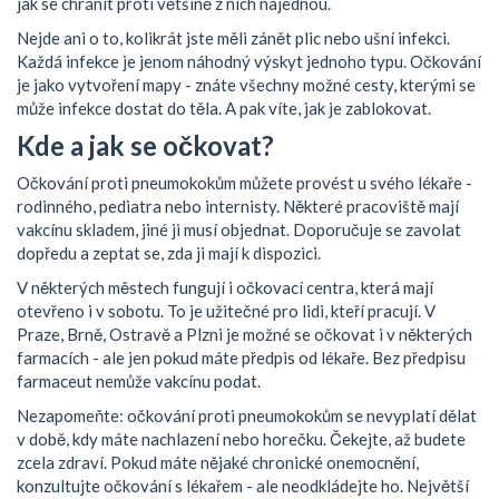
jak se chránit proti většině z nich najednou.
Nejde ani o to, kolikrát jste měli zánět plic nebo ušní infekci.
Každá infekce je jenom náhodný výskyt jednoho typu. Očkování
je jako vytvoření mapy - znáte všechny možné cesty, kterými se
může infekce dostat do těla. A pak víte, jak je zablokovat.
Kde a jak se očkovat?
Očkování proti pneumokokům můžete provést u svého lékaře -
rodinného, pediatra nebo internisty. Některé pracoviště mají
vakcínu skladem, jiné ji musí objednat. Doporučuje se zavolat
dopředu a zeptat se, zda ji mají k dispozici.
V některých městech fungují i očkovací centra, která mají
otevřeno i v sobotu. To je užitečné pro lidi, kteří pracují. V
Praze, Brně, Ostravě a Plzni je možné se očkovat i v některých
farmacích - ale jen pokud máte předpis od lékaře. Bez předpisu
farmaceut nemůže vakcínu podat.
Nezapomeňte: očkování proti pneumokokům se nevyplatí dělat
v době, kdy máte nachlazení nebo horečku. Čekejte, až budete
zcela zdraví. Pokud máte nějaké chronické onemocnění,
konzultujte očkování s lékařem - ale neodkládejte ho. Největší