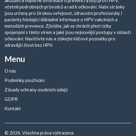
aktuální a odborné informace o prevenci a boji proti HPV,
včetně podrobných průvodců a rad k očkování. Naše stránky
jsou určeny pro širokou veřejnost, zdravotní profesionály i
pacienty hledající důkladné informace o HPV vakcínách a
metodách prevence. Zjistěte, jak se chránit před riziky
spojenými s tímto virem a jaké jsou nejnovější postupy v oblasti
očkování. Navštivte nás a získejte klíčové poznatky pro
zdravější život bez HPV.
Menu
O nás
Podmínky používání
Zásady ochrany osobních údajů
GDPR
Kontakt
© 2026. Všechna práva vyhrazena.