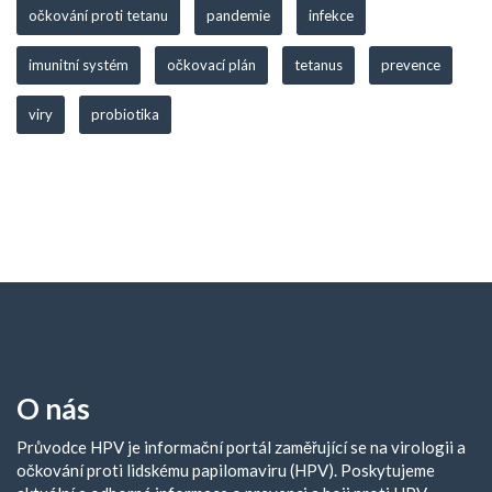
očkování proti tetanu
pandemie
infekce
imunitní systém
očkovací plán
tetanus
prevence
viry
probiotika
O nás
Průvodce HPV je informační portál zaměřující se na virologii a
očkování proti lidskému papilomaviru (HPV). Poskytujeme