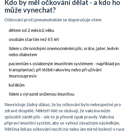
Kdo by měl očkování dělat - a kdo ho
může vynechat?
Očkování proti pneumokokům se doporučuje všem:
dětem od 2 měsíců věku
osobám starším než 65 let
lidem s chronickými onemocněními plic, srdce, jater, ledvin
nebo diabetem
pacientům s oslabeným imunitním systémem - například po
transplantaci, při léčbě rakoviny nebo při užívání
imunosupresiv
kuřákům
lidem s výrazně sníženou imunitou
Neexistuje žádný důkaz, že by očkování bylo nebezpečné pro
zdravé dospělé. Někteří lidé se obávají, že vakcína může
způsobit zánět plic - ale to je přesně opak pravdy. Vakcína
připraví imunitní systém, aby se vyhnul závažným následkům.
Většina lidí po očkování necítí nic nebo jen mírné bolesti v ruce