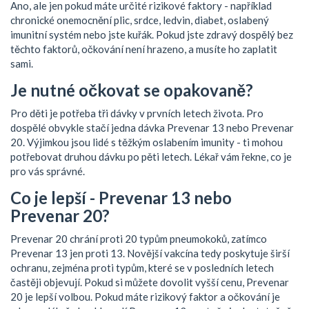
Ano, ale jen pokud máte určité rizikové faktory - například
chronické onemocnění plic, srdce, ledvin, diabet, oslabený
imunitní systém nebo jste kuřák. Pokud jste zdravý dospělý bez
těchto faktorů, očkování není hrazeno, a musíte ho zaplatit
sami.
Je nutné očkovat se opakovaně?
Pro děti je potřeba tři dávky v prvních letech života. Pro
dospělé obvykle stačí jedna dávka Prevenar 13 nebo Prevenar
20. Výjimkou jsou lidé s těžkým oslabením imunity - ti mohou
potřebovat druhou dávku po pěti letech. Lékař vám řekne, co je
pro vás správné.
Co je lepší - Prevenar 13 nebo
Prevenar 20?
Prevenar 20 chrání proti 20 typům pneumokoků, zatímco
Prevenar 13 jen proti 13. Novější vakcína tedy poskytuje širší
ochranu, zejména proti typům, které se v posledních letech
častěji objevují. Pokud si můžete dovolit vyšší cenu, Prevenar
20 je lepší volbou. Pokud máte rizikový faktor a očkování je