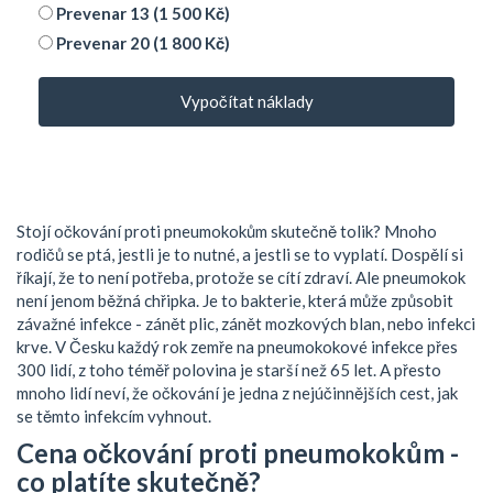
Prevenar 13 (1 500 Kč)
Prevenar 20 (1 800 Kč)
Vypočítat náklady
Stojí očkování proti pneumokokům skutečně tolik? Mnoho
rodičů se ptá, jestli je to nutné, a jestli se to vyplatí. Dospělí si
říkají, že to není potřeba, protože se cítí zdraví. Ale pneumokok
není jenom běžná chřipka. Je to bakterie, která může způsobit
závažné infekce - zánět plic, zánět mozkových blan, nebo infekci
krve. V Česku každý rok zemře na pneumokokové infekce přes
300 lidí, z toho téměř polovina je starší než 65 let. A přesto
mnoho lidí neví, že očkování je jedna z nejúčinnějších cest, jak
se těmto infekcím vyhnout.
Cena očkování proti pneumokokům -
co platíte skutečně?