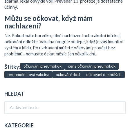
zdarma, lékař obvykle volí Prevenar 13, protože je dostatečně
účinný.
Můžu se očkovat, když mám
nachlazení?
Ne. Pokud máte horečku, silné nachlazení nebo akutní infekci,
očkování odložte. Vakcína funguje nejlépe, když je váš imunitní
systém v klidu. Po uzdravení můžete očkování provést bez
problémů - nemusíte čekat měsíc, jen několik dní.
Štítky:
očkování pneumokok
cena očkování pneumokok
pneumokoková vakcína
očkování dětí
očkování dospělých
HLEDAT
KATEGORIE