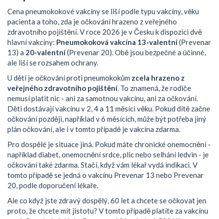
Cena pneumokokové vakcíny se liší podle typu vakcíny, věku
pacienta a toho, zda je očkování hrazeno z veřejného
zdravotního pojištění. V roce 2026 je v Česku k dispozici dvě
hlavní vakcíny:
Pneumokoková vakcína 13-valentní
(Prevenar
13) a
20-valentní
(Prevenar 20). Obě jsou bezpečné a účinné,
ale liší se rozsahem ochrany.
U dětí je očkování proti pneumokokům
zcela hrazeno z
veřejného zdravotního pojištění
. To znamená, že rodiče
nemusí platit nic - ani za samotnou vakcínu, ani za očkování.
Děti dostávají vakcínu v 2, 4 a 11 měsíci věku. Pokud dítě začne
očkování později, například v 6 měsících, může být potřeba jiný
plán očkování, ale i v tomto případě je vakcína zdarma.
Pro dospělé je situace jiná. Pokud máte chronické onemocnění -
například diabet, onemocnění srdce, plic nebo selhání ledvin - je
očkování také zdarma. Stačí, když vám lékař vydá indikaci. V
tomto případě se jedná o vakcínu Prevenar 13 nebo Prevenar
20, podle doporučení lékaře.
Ale co když jste zdravý dospělý, 60 let a chcete se očkovat jen
proto, že chcete mít jistotu? V tomto případě platíte za vakcínu