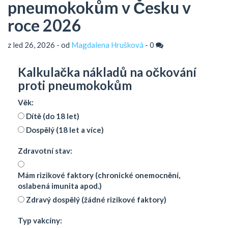
pneumokokům v Česku v
roce 2026
z led 26, 2026 - od
Magdalena Hrušková
-
0
Kalkulačka nákladů na očkování
proti pneumokokům
Věk:
Dítě (do 18 let)
Dospělý (18 let a více)
Zdravotní stav:
Mám rizikové faktory (chronické onemocnění,
oslabená imunita apod.)
Zdravý dospělý (žádné rizikové faktory)
Typ vakcíny: