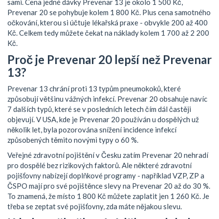
sami. Cena jedné dávky Prevenar 13 je okolo 1 500 Kč,
Prevenar 20 se pohybuje kolem 1 800 Kč. Plus cena samotného
očkování, kterou si účtuje lékařská praxe - obvykle 200 až 400
Kč. Celkem tedy můžete čekat na náklady kolem 1 700 až 2 200
Kč.
Proč je Prevenar 20 lepší než Prevenar
13?
Prevenar 13 chrání proti 13 typům pneumokoků, které
způsobují většinu vážných infekcí. Prevenar 20 obsahuje navíc
7 dalších typů, které se v posledních letech čím dál častěji
objevují. V USA, kde je Prevenar 20 používán u dospělých už
několik let, byla pozorována snížení incidence infekcí
způsobených těmito novými typy o 60 %.
Veřejné zdravotní pojištění v Česku zatím Prevenar 20 nehradí
pro dospělé bez rizikových faktorů. Ale některé zdravotní
pojišťovny nabízejí doplňkové programy - například VZP, ZP a
ČSPO mají pro své pojištěnce slevy na Prevenar 20 až do 30 %.
To znamená, že místo 1 800 Kč můžete zaplatit jen 1 260 Kč. Je
třeba se zeptat své pojišťovny, zda máte nějakou slevu.