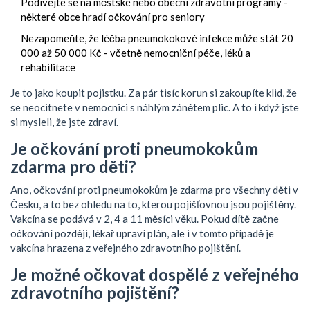
Podívejte se na městské nebo obecní zdravotní programy -
některé obce hradí očkování pro seniory
Nezapomeňte, že léčba pneumokokové infekce může stát 20
000 až 50 000 Kč - včetně nemocniční péče, léků a
rehabilitace
Je to jako koupit pojistku. Za pár tisíc korun si zakoupíte klid, že
se neocitnete v nemocnici s náhlým zánětem plic. A to i když jste
si mysleli, že jste zdraví.
Je očkování proti pneumokokům
zdarma pro děti?
Ano, očkování proti pneumokokům je zdarma pro všechny děti v
Česku, a to bez ohledu na to, kterou pojišťovnou jsou pojištěny.
Vakcína se podává v 2, 4 a 11 měsíci věku. Pokud dítě začne
očkování později, lékař upraví plán, ale i v tomto případě je
vakcína hrazena z veřejného zdravotního pojištění.
Je možné očkovat dospělé z veřejného
zdravotního pojištění?