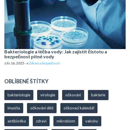
Bakteriologie a léčba vody: Jak zajistit čistotu a
bezpečnost pitné vody
z lis 16, 2025 - v
Zdraví a bezpečnost
OBLÍBENÉ ŠTÍTKY
bakteriologie
virologie
očkování
bakterie
imunita
očkování dětí
očkovací kalendář
antibiotika
zdraví
mikrobiom
vakcíny