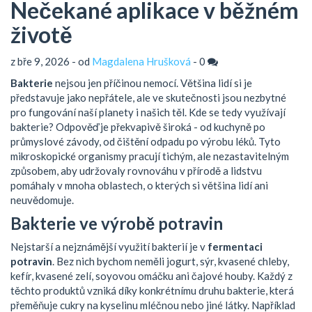
Nečekané aplikace v běžném
životě
z bře 9, 2026 - od
Magdalena Hrušková
-
0
Bakterie
nejsou jen příčinou nemocí. Většina lidí si je
představuje jako nepřátele, ale ve skutečnosti jsou nezbytné
pro fungování naší planety i našich těl. Kde se tedy využívají
bakterie? Odpověď je překvapivě široká - od kuchyně po
průmyslové závody, od čištění odpadu po výrobu léků. Tyto
mikroskopické organismy pracují tichým, ale nezastavitelným
způsobem, aby udržovaly rovnováhu v přírodě a lidstvu
pomáhaly v mnoha oblastech, o kterých si většina lidí ani
neuvědomuje.
Bakterie ve výrobě potravin
Nejstarší a nejznámější využití bakterií je v
fermentaci
potravin
. Bez nich bychom neměli jogurt, sýr, kvasené chleby,
kefír, kvasené zelí, soyovou omáčku ani čajové houby. Každý z
těchto produktů vzniká díky konkrétnímu druhu bakterie, která
přeměňuje cukry na kyselinu mléčnou nebo jiné látky. Například