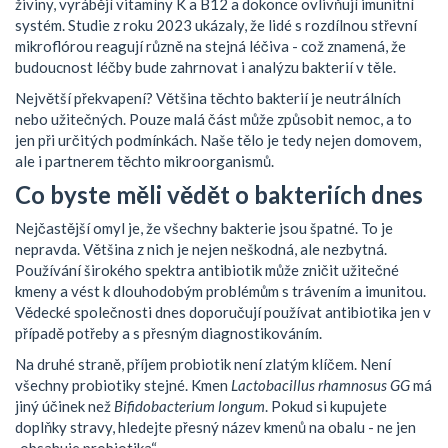
živiny, vyrábějí vitamíny K a B12 a dokonce ovlivňují imunitní
systém. Studie z roku 2023 ukázaly, že lidé s rozdílnou střevní
mikroflórou reagují různě na stejná léčiva - což znamená, že
budoucnost léčby bude zahrnovat i analýzu bakterií v těle.
Největší překvapení? Většina těchto bakterií je neutrálních
nebo užitečných. Pouze malá část může způsobit nemoc, a to
jen při určitých podmínkách. Naše tělo je tedy nejen domovem,
ale i partnerem těchto mikroorganismů.
Co byste měli vědět o bakteriích dnes
Nejčastější omyl je, že všechny bakterie jsou špatné. To je
nepravda. Většina z nich je nejen neškodná, ale nezbytná.
Používání širokého spektra antibiotik může zničit užitečné
kmeny a vést k dlouhodobým problémům s trávením a imunitou.
Vědecké společnosti dnes doporučují používat antibiotika jen v
případě potřeby a s přesným diagnostikováním.
Na druhé straně, příjem probiotik není zlatým klíčem. Není
všechny probiotiky stejné. Kmen
Lactobacillus rhamnosus GG
má
jiný účinek než
Bifidobacterium longum
. Pokud si kupujete
doplňky stravy, hledejte přesný název kmenů na obalu - ne jen
„obsahuje probiotika“.