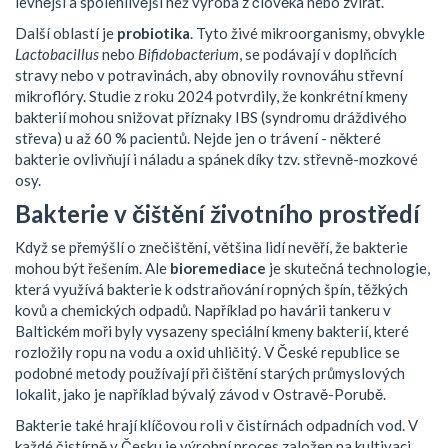
levnější a spolehlivější než výroba z člověka nebo zvířat.
Další oblastí je
probiotika
. Tyto živé mikroorganismy, obvykle
Lactobacillus
nebo
Bifidobacterium
, se podávají v doplňcích
stravy nebo v potravinách, aby obnovily rovnováhu střevní
mikroflóry. Studie z roku 2024 potvrdily, že konkrétní kmeny
bakterií mohou snižovat příznaky IBS (syndromu dráždivého
střeva) u až 60 % pacientů. Nejde jen o trávení - některé
bakterie ovlivňují i náladu a spánek díky tzv. střevně-mozkové
osy.
Bakterie v čištění životního prostředí
Když se přemýšlí o znečištění, většina lidí nevěří, že bakterie
mohou být řešením. Ale
bioremediace
je skutečná technologie,
která využívá bakterie k odstraňování ropných špín, těžkých
kovů a chemických odpadů. Například po havárii tankeru v
Baltickém moři byly vysazeny speciální kmeny bakterií, které
rozložily ropu na vodu a oxid uhličitý. V České republice se
podobné metody používají při čištění starých průmyslových
lokalit, jako je například bývalý závod v Ostravě-Porubě.
Bakterie také hrají klíčovou roli v čistírnách odpadních vod. V
každé čistírně v Česku je výrobní proces založen na kultivaci