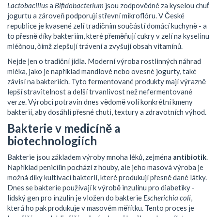
Lactobacillus
a
Bifidobacterium
jsou zodpovědné za kyselou chuť
jogurtu a zároveň podporují střevní mikroflóru. V České
republice je kvasené zelí tradičním součástí domácí kuchyně - a
to přesně díky bakteriím, které přeměňují cukry v zelí na kyselinu
mléčnou, čímž zlepšují trávení a zvyšují obsah vitamínů.
Nejde jen o tradiční jídla. Moderní výroba rostlinných náhrad
mléka, jako je například mandlové nebo ovesné jogurty, také
závisí na bakteriích. Tyto fermentované produkty mají výrazně
lepší stravitelnost a delší trvanlivost než nefermentované
verze. Výrobci potravin dnes vědomě volí konkrétní kmeny
bakterií, aby dosáhli přesné chuti, textury a zdravotních výhod.
Bakterie v medicíně a
biotechnologiích
Bakterie jsou základem výroby mnoha léků, zejména
antibiotik
.
Například penicilin pochází z houby, ale jeho masová výroba je
možná díky kultivaci bakterií, které produkují přesně dané látky.
Dnes se bakterie používají k výrobě inzulínu pro diabetiky -
lidský gen pro inzulin je vložen do bakterie
Escherichia coli
,
která ho pak produkuje v masovém měřítku. Tento proces je