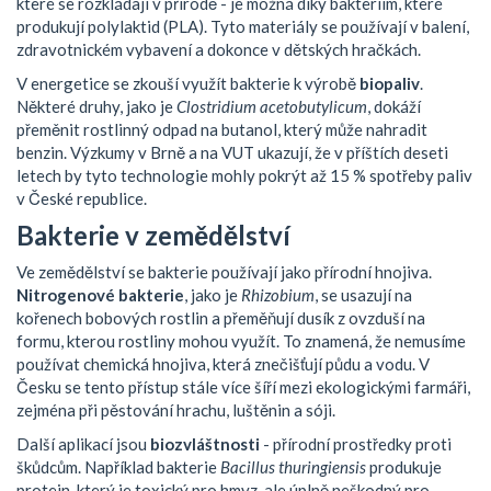
které se rozkládají v přírodě - je možná díky bakteriím, které
produkují polylaktid (PLA). Tyto materiály se používají v balení,
zdravotnickém vybavení a dokonce v dětských hračkách.
V energetice se zkouší využít bakterie k výrobě
biopaliv
.
Některé druhy, jako je
Clostridium acetobutylicum
, dokáží
přeměnit rostlinný odpad na butanol, který může nahradit
benzin. Výzkumy v Brně a na VUT ukazují, že v příštích deseti
letech by tyto technologie mohly pokrýt až 15 % spotřeby paliv
v České republice.
Bakterie v zemědělství
Ve zemědělství se bakterie používají jako přírodní hnojiva.
Nitrogenové bakterie
, jako je
Rhizobium
, se usazují na
kořenech bobových rostlin a přeměňují dusík z ovzduší na
formu, kterou rostliny mohou využít. To znamená, že nemusíme
používat chemická hnojiva, která znečišťují půdu a vodu. V
Česku se tento přístup stále více šíří mezi ekologickými farmáři,
zejména při pěstování hrachu, luštěnin a sóji.
Další aplikací jsou
biozvláštnosti
- přírodní prostředky proti
škůdcům. Například bakterie
Bacillus thuringiensis
produkuje
protein, který je toxický pro hmyz, ale úplně neškodný pro