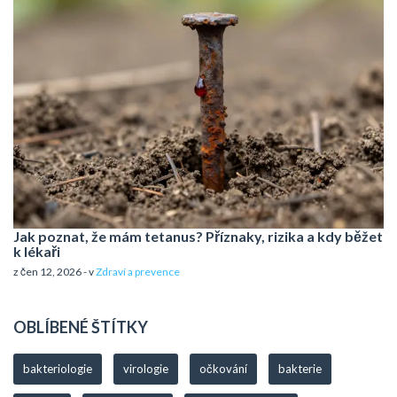
Jak poznat, že mám tetanus? Příznaky, rizika a kdy běžet
k lékaři
z čen 12, 2026 - v
Zdraví a prevence
OBLÍBENÉ ŠTÍTKY
bakteriologie
virologie
očkování
bakterie