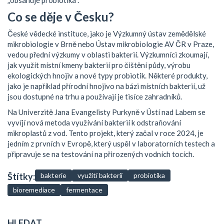
Co se děje v Česku?
České vědecké instituce, jako je Výzkumný ústav zemědělské
mikrobiologie v Brně nebo Ústav mikrobiologie AV ČR v Praze,
vedou přední výzkumy v oblasti bakterií. Výzkumníci zkoumají,
jak využít místní kmeny bakterií pro čištění půdy, výrobu
ekologických hnojiv a nové typy probiotik. Některé produkty,
jako je například přírodní hnojivo na bázi místních bakterií, už
jsou dostupné na trhu a používají je tisíce zahradníků.
Na Univerzitě Jana Evangelisty Purkyně v Ústí nad Labem se
vyvíjí nová metoda využívání bakterií k odstraňování
mikroplastů z vod. Tento projekt, který začal v roce 2024, je
jedním z prvních v Evropě, který uspěl v laboratorních testech a
připravuje se na testování na přirozených vodních tocích.
Štítky:
bakterie
využití bakterií
probiotika
bioremediace
fermentace
HLEDAT