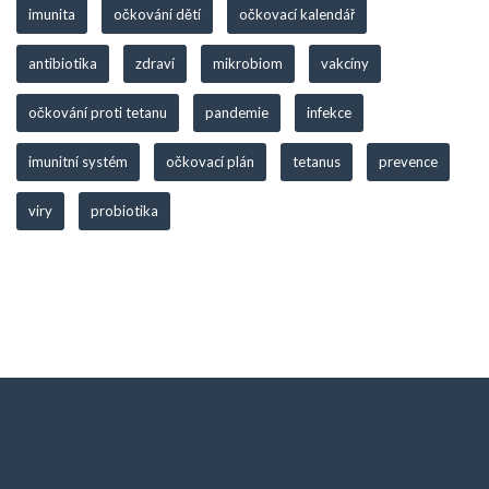
imunita
očkování dětí
očkovací kalendář
antibiotika
zdraví
mikrobiom
vakcíny
očkování proti tetanu
pandemie
infekce
imunitní systém
očkovací plán
tetanus
prevence
viry
probiotika