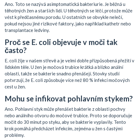
Ano. Toto se nazývá asimptomatická bakteriurie. Je běžná u
těhotných žen a starších lidí. U těhotných se léčí, protože může
vést k předčasnému porodu. U ostatních se obvykle nelečí,
pokud nejsou jiné rizikové faktory, jako například kathetr nebo
transplantace ledviny.
Proč se E. coli objevuje v moči tak
často?
E. coli žije v našem střevě a je velmi dobře přizpůsobená přežití v
lidském těle. U žen je močová trubice krátká a blízko anální
oblasti, takže se bakterie snadno přenášejí. Stovky studií
potvrzují, že E. coli způsobuje více než 80 % infekcí močových
cest u žen.
Mohu se infikovat pohlavním stykem?
Ano. Pohlavní styk může přenášet bakterie z oblasti pochvy
nebo análního otvoru do močové trubice. Proto se doporučuje
močit do 30 minut po styku, aby se bakterie vyplavily. Tento
krok pomáhá předcházet infekcím, zejména u žen s častými
problémy.