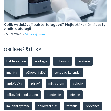
Kolik vydělávají bakteriologové? Nejlepší kariérní cesty
v mikrobiologii
z čen 9, 2026 - v
Věda a výzkum
OBLÍBENÉ ŠTÍTKY
bakteriologie
virologie
očkování
bakterie
imunita
očkování dětí
očkovací kalendář
antibiotika
zdraví
mikrobiom
vakcíny
očkování proti tetanu
pandemie
infekce
imunitní systém
očkovací plán
tetanus
prevence