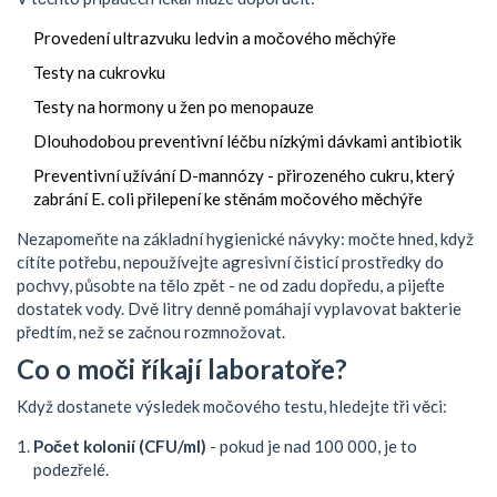
Provedení ultrazvuku ledvin a močového měchýře
Testy na cukrovku
Testy na hormony u žen po menopauze
Dlouhodobou preventivní léčbu nízkými dávkami antibiotik
Preventivní užívání D-mannózy - přirozeného cukru, který
zabrání E. coli přilepení ke stěnám močového měchýře
Nezapomeňte na základní hygienické návyky: močte hned, když
cítíte potřebu, nepoužívejte agresivní čisticí prostředky do
pochvy, působte na tělo zpět - ne od zadu dopředu, a pijeťte
dostatek vody. Dvě litry denně pomáhají vyplavovat bakterie
předtím, než se začnou rozmnožovat.
Co o moči říkají laboratoře?
Když dostanete výsledek močového testu, hledejte tři věci:
Počet kolonií (CFU/ml)
- pokud je nad 100 000, je to
podezřelé.