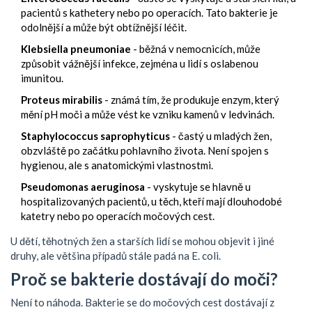
pacientů s kathetery nebo po operacích. Tato bakterie je
odolnější a může být obtížnější léčit.
Klebsiella pneumoniae
- běžná v nemocnicích, může
způsobit vážnější infekce, zejména u lidí s oslabenou
imunitou.
Proteus mirabilis
- známá tím, že produkuje enzym, který
mění pH moči a může vést ke vzniku kamenů v ledvinách.
Staphylococcus saprophyticus
- častý u mladých žen,
obzvláště po začátku pohlavního života. Není spojen s
hygienou, ale s anatomickými vlastnostmi.
Pseudomonas aeruginosa
- vyskytuje se hlavně u
hospitalizovaných pacientů, u těch, kteří mají dlouhodobé
katetry nebo po operacích močových cest.
U dětí, těhotných žen a starších lidí se mohou objevit i jiné
druhy, ale většina případů stále padá na E. coli.
Proč se bakterie dostávají do moči?
Není to náhoda. Bakterie se do močových cest dostávají z