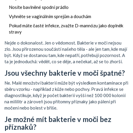
Nosíte bavlněné spodní prádlo
Vyhněte se vaginálním sprejům a douchám
Pokud máte časté infekce, zvažte D-mannózu jako doplněk
stravy
Nejde o dokonalost. Jen o vědomost. Bakterie v moči nejsou
zlo. Jsou přirozenou součástí našeho těla - ale jen tam, kde mají
být. Když se dostanou tam, kde nepatří, potřebují pozornost. A
ta je jednoduchá: vědět, co se děje, a nečekat, až se to zhorší.
Jsou všechny bakterie v moči špatné?
Ne. Malé množství bakterií může být výsledkem kontaminace při
sběru vzorku - například z kůže nebo pochvy. Pravá infekce se
diagnostikuje, když je počet bakterií vyšší než 100 000 kolonií
na mililitr a zároveň jsou přítomny příznaky jako pálení při
močení nebo bolest v břiše.
Je možné mít bakterie v moči bez
příznaků?