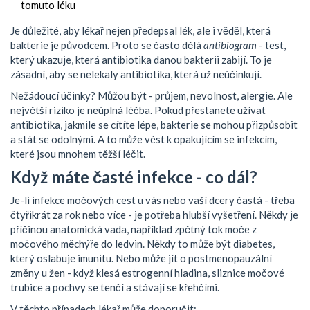
tomuto léku
Je důležité, aby lékař nejen předepsal lék, ale i věděl, která
bakterie je původcem. Proto se často dělá
antibiogram
- test,
který ukazuje, která antibiotika danou bakterii zabijí. To je
zásadní, aby se nelekaly antibiotika, která už neúčinkují.
Nežádoucí účinky? Můžou být - průjem, nevolnost, alergie. Ale
největší riziko je neúplná léčba. Pokud přestanete užívat
antibiotika, jakmile se cítíte lépe, bakterie se mohou přizpůsobit
a stát se odolnými. A to může vést k opakujícím se infekcím,
které jsou mnohem těžší léčit.
Když máte časté infekce - co dál?
Je-li infekce močových cest u vás nebo vaší dcery častá - třeba
čtyřikrát za rok nebo více - je potřeba hlubší vyšetření. Někdy je
příčinou anatomická vada, například zpětný tok moče z
močového měchýře do ledvin. Někdy to může být diabetes,
který oslabuje imunitu. Nebo může jít o postmenopauzální
změny u žen - když klesá estrogenní hladina, sliznice močové
trubice a pochvy se tenčí a stávají se křehčími.
V těchto případech lékař může doporučit: