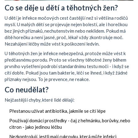
Co se děje u dětí a těhotných žen?
U dětí je infekce močových cest častější než si většina rodičů
myslí. U malých dětí se projevuje nejen bolestí, ale i horečkou
bez jiných příznaků, nechutenstvím nebo neklidem. Pokud má
dítě horečku a není jasné, proč, lékař vždy zkontroluje moč.
Nezahájení léčby může vést k poškození ledvin.
U těhotných žen je infekce nebezpečná, protože může vést k
předčasnému porodu. Proto se všechny těhotné ženy během
prvního vyšetření podrobí standardnímu testu moči - i když se
cítí dobře. Pokud jsou tam bakterie, léčí se ihned, i když žádné
příznaky nejsou. To je prevence, ne reakce.
Co neudělat?
Nejčastější chyby, které lidé dělají:
Přestanou užívat antibiotika, jakmile se cítí lépe
Používají domácí prostředky - čaj z heřmánku, borůvky, nebo
citron - jako jedinou léčbu
Nezkontrolují, jestli mají cukrovku, která může infekci