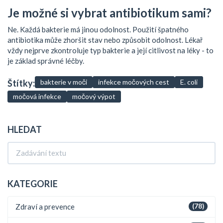
Je možné si vybrat antibiotikum sami?
Ne. Každá bakterie má jinou odolnost. Použití špatného
antibiotika může zhoršit stav nebo způsobit odolnost. Lékař
vždy nejprve zkontroluje typ bakterie a její citlivost na léky - to
je základ správné léčby.
Štítky:
bakterie v moči
infekce močových cest
E. coli
močová infekce
močový výpot
HLEDAT
KATEGORIE
Zdraví a prevence
(78)