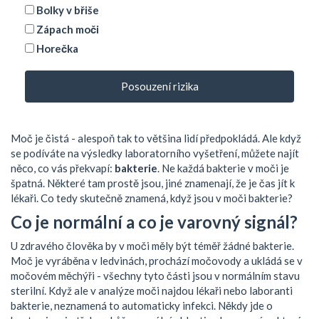
Bolky v břiše
Zápach moči
Horečka
Posouzení rizika
Moč je čistá - alespoň tak to většina lidí předpokládá. Ale když
se podíváte na výsledky laboratorního vyšetření, můžete najít
něco, co vás překvapí:
bakterie
. Ne každá bakterie v moči je
špatná. Některé tam prostě jsou, jiné znamenají, že je čas jít k
lékaři. Co tedy skutečně znamená, když jsou v moči bakterie?
Co je normální a co je varovný signál?
U zdravého člověka by v moči měly být téměř žádné bakterie.
Moč je vyráběna v ledvinách, prochází močovody a ukládá se v
močovém měchýři - všechny tyto části jsou v normálním stavu
sterilní. Když ale v analýze moči najdou lékaři nebo laboranti
bakterie, neznamená to automaticky infekci. Někdy jde o