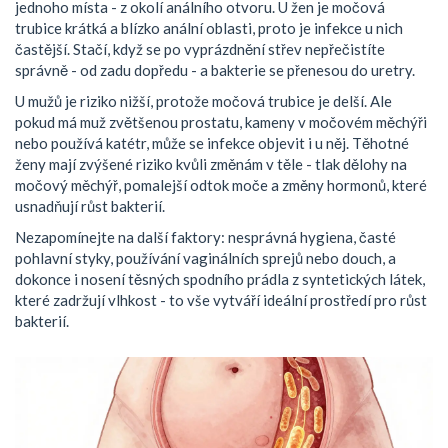
jednoho místa - z okolí análního otvoru. U žen je močová
trubice krátká a blízko anální oblasti, proto je infekce u nich
častější. Stačí, když se po vyprázdnění střev nepřečistíte
správně - od zadu dopředu - a bakterie se přenesou do uretry.
U mužů je riziko nižší, protože močová trubice je delší. Ale
pokud má muž zvětšenou prostatu, kameny v močovém měchýři
nebo používá katétr, může se infekce objevit i u něj. Těhotné
ženy mají zvýšené riziko kvůli změnám v těle - tlak dělohy na
močový měchýř, pomalejší odtok moče a změny hormonů, které
usnadňují růst bakterií.
Nezapomínejte na další faktory: nesprávná hygiena, časté
pohlavní styky, používání vaginálních sprejů nebo douch, a
dokonce i nosení těsných spodního prádla z syntetických látek,
které zadržují vlhkost - to vše vytváří ideální prostředí pro růst
bakterií.