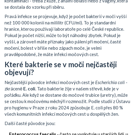
kontaminaci - třeba z kůže, z anální oblasti nebo z vagíny, která
se dostala do vzorku při sběru.
Pravá infekce se projevuje, když je počet bakterií v moči vyšší
než 100 000 kolonií na mililitr (CFU/ml). To je standardní
hranice, kterou používají laboratoře po celé České republice.
Pokud je počet nižší, může to být náhodný zbytek. Pokud je
vyšší, a zároveň máte příznaky jako pálení při močení, časté
močení, bolest v břiše nebo zápach moče, je velmi
pravděpodobné, že máte infekci močových cest.
Které bakterie se v moči nejčastěji
objevují?
Nejčastější původce infekcí močových cest je
Escherichia coli
-
zkráceně
E. coli
. Tato bakterie žije v našem střevě, kde je v
pořádku. Ale když se dostane do močové trubice (uretry), může
se cestou k močovému měchýři rozmnožit. Podle studií z Ústavu
pro hygienu v Praze z roku 2024 způsobuje E. coli přes 80 %
všech komunitních infekcí močových cest u dospělých žen.
Další časté původce jsou:
Enterococcus faecalis
- často se vyskytuje u starších lidí, u