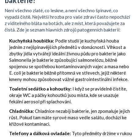
bakterie?
Není všechno zlaté, co leskne, a není všechno špinavé, co
vypadá čistě. Největší hrozba pro vaše zdraví často nepochází
z viditelného bláta na botách, ale z míst, která považujete za
čistá. Zde je seznam hlavních zdrojů patogenních bakterií:
Kuchyňská houbička:
Podle studií je kuchyňská houba
jedním z nejšpinavějších předmětů v domácnosti. Vlhkost a
zbytky jídla vytvářejí ideální živnou půdu pro bakterie jako
Salmonella
je
bakterie způsobující salmonelózu, běžně
spojenou se spotřebou kontaminovaných vajec a masa
nebo
E. coli
je
bakterie běžně přítomná ve střevech, jejíž některé
kmeny mohou způsobovat vážné gastrointestinální infekce
.
Toaletní sedátko a kohoutky:
I když se pravidelně čistíte,
okraje WC a páčky kohoutků jsou místa, kde se usazuje
fekální aerosol při splachování.
Chladnička:
Chladnice nezabíjí bakterie, jen zpomaluje jejich
růst. Pokud tam máte syrové maso vedle salátu, dochází ke
křížové kontaminaci.
Telefony a dálková ovladače:
Tyto předměty držíme v rukou