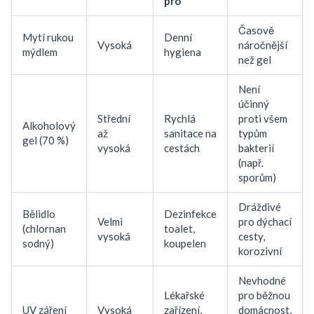
pro
Časově
Mytí rukou
Denní
Vysoká
náročnější
mýdlem
hygiena
než gel
Není
účinný
Střední
Rychlá
proti všem
Alkoholový
až
sanitace na
typům
gel (70 %)
vysoká
cestách
bakterií
(např.
sporům)
Dráždivé
Bělidlo
Dezinfekce
Velmi
pro dýchací
(chlornan
toalet,
vysoká
cesty,
sodný)
koupelen
korozivní
Nevhodné
Lékařské
pro běžnou
UV záření
Vysoká
zařízení,
domácnost,