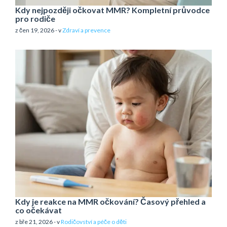
Kdy nejpozději očkovat MMR? Kompletní průvodce
pro rodiče
z čen 19, 2026 - v
Zdraví a prevence
Kdy je reakce na MMR očkování? Časový přehled a
co očekávat
z bře 21, 2026 - v
Rodičovství a péče o děti