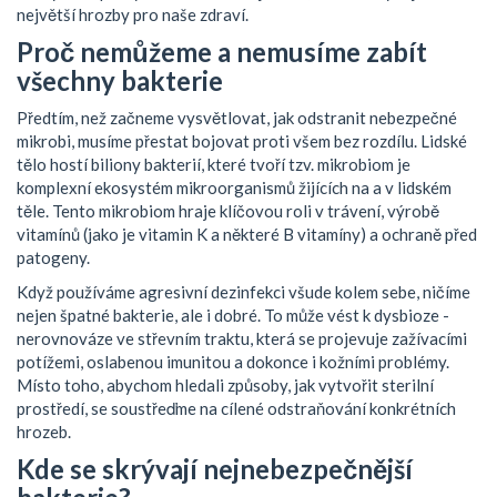
největší hrozby pro naše zdraví.
Proč nemůžeme a nemusíme zabít
všechny bakterie
Předtím, než začneme vysvětlovat, jak odstranit nebezpečné
mikrobi, musíme přestat bojovat proti všem bez rozdílu. Lidské
tělo hostí biliony bakterií, které tvoří tzv.
mikrobiom
je
komplexní ekosystém mikroorganismů žijících na a v lidském
těle
. Tento mikrobiom hraje klíčovou roli v trávení, výrobě
vitamínů (jako je vitamin K a některé B vitamíny) a ochraně před
patogeny.
Když používáme agresivní dezinfekci všude kolem sebe, ničíme
nejen špatné bakterie, ale i dobré. To může vést k dysbioze -
nerovnováze ve střevním traktu, která se projevuje zažívacími
potížemi, oslabenou imunitou a dokonce i kožními problémy.
Místo toho, abychom hledali způsoby, jak vytvořit sterilní
prostředí, se soustřeďme na cílené odstraňování konkrétních
hrozeb.
Kde se skrývají nejnebezpečnější