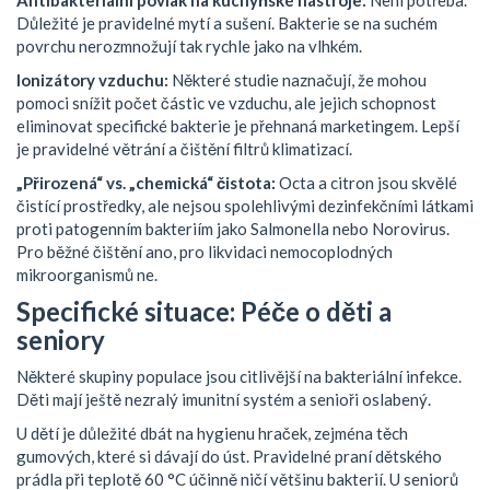
Antibakteriální povlak na kuchyňské nástroje:
Není potřeba.
Důležité je pravidelné mytí a sušení. Bakterie se na suchém
povrchu nerozmnožují tak rychle jako na vlhkém.
Ionizátory vzduchu:
Některé studie naznačují, že mohou
pomoci snížit počet částic ve vzduchu, ale jejich schopnost
eliminovat specifické bakterie je přehnaná marketingem. Lepší
je pravidelné větrání a čištění filtrů klimatizací.
„Přirozená“ vs. „chemická“ čistota:
Octa a citron jsou skvělé
čistící prostředky, ale nejsou spolehlivými dezinfekčními látkami
proti patogenním bakteriím jako Salmonella nebo Norovirus.
Pro běžné čištění ano, pro likvidaci nemocoplodných
mikroorganismů ne.
Specifické situace: Péče o děti a
seniory
Některé skupiny populace jsou citlivější na bakteriální infekce.
Děti mají ještě nezralý imunitní systém a senioři oslabený.
U dětí je důležité dbát na hygienu hraček, zejména těch
gumových, které si dávají do úst. Pravidelné praní dětského
prádla při teplotě 60 °C účinně ničí většinu bakterií. U seniorů