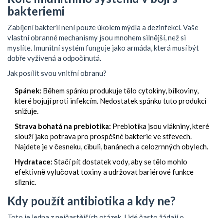
bakteriemi
Zabíjení bakterií není pouze úkolem mýdla a dezinfekcí. Vaše
vlastní obranné mechanismy jsou mnohem silnější, než si
myslíte. Imunitní systém funguje jako armáda, která musí být
dobře vyživená a odpočinutá.
Jak posílit svou vnitřní obranu?
Spánek:
Během spánku produkuje tělo cytokiny, bílkoviny,
které bojují proti infekcím. Nedostatek spánku tuto produkci
snižuje.
Strava bohatá na prebiotika:
Prebiotika jsou vlákniny, které
slouží jako potrava pro prospěšné bakterie ve střevech.
Najdete je v česneku, cibuli, banánech a celozrnných obylech.
Hydratace:
Stačí pít dostatek vody, aby se tělo mohlo
efektivně vylučovat toxiny a udržovat bariérové funkce
sliznic.
Kdy použít antibiotika a kdy ne?
Toto je jedna z nejčastějších otázek. Lidé často žádají o