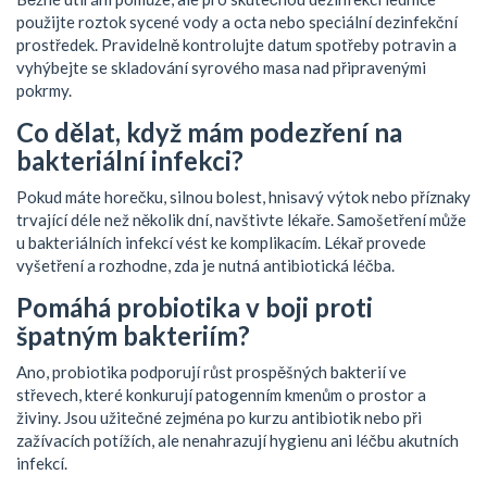
použijte roztok sycené vody a octa nebo speciální dezinfekční
prostředek. Pravidelně kontrolujte datum spotřeby potravin a
vyhýbejte se skladování syrového masa nad připravenými
pokrmy.
Co dělat, když mám podezření na
bakteriální infekci?
Pokud máte horečku, silnou bolest, hnisavý výtok nebo příznaky
trvající déle než několik dní, navštivte lékaře. Samošetření může
u bakteriálních infekcí vést ke komplikacím. Lékař provede
vyšetření a rozhodne, zda je nutná antibiotická léčba.
Pomáhá probiotika v boji proti
špatným bakteriím?
Ano, probiotika podporují růst prospěšných bakterií ve
střevech, které konkurují patogenním kmenům o prostor a
živiny. Jsou užitečné zejména po kurzu antibiotik nebo při
zažívacích potížích, ale nenahrazují hygienu ani léčbu akutních
infekcí.