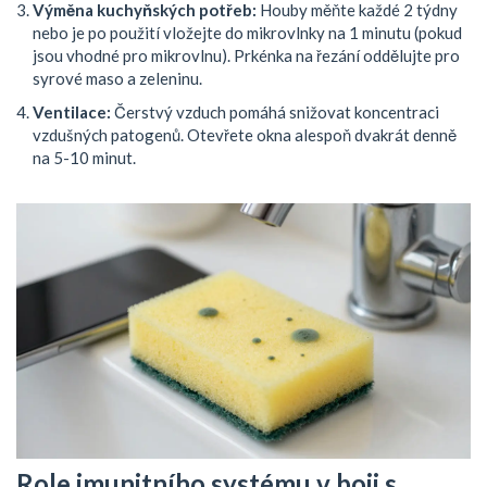
Výměna kuchyňských potřeb:
Houby měňte každé 2 týdny
nebo je po použití vložejte do mikrovlnky na 1 minutu (pokud
jsou vhodné pro mikrovlnu). Prkénka na řezání oddělujte pro
syrové maso a zeleninu.
Ventilace:
Čerstvý vzduch pomáhá snižovat koncentraci
vzdušných patogenů. Otevřete okna alespoň dvakrát denně
na 5-10 minut.
Role imunitního systému v boji s