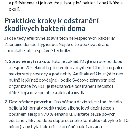
a přitiskneme si je k obličeji. Jsou plné bakterií z naší kůže a
okolí.
Praktické kroky k odstranění
škodlivých bakterií doma
Jak se tedy efektivně zbavit těch nebezpečných bakterií?
Začněme domácí hygienou. Nejde o to používat drahé
chemikálie, ale o správné techniky.
Správné mytí rukou:
Toto je základ. Myjte si ruce po dobu
alespoň 20 sekund teplou vodou a mýdlem. Dbejte na palce,
meziprstní prostory a pod nehty. Antibakteriální mýdlo není
nutně lepší než obyčejné - podle Světové zdravotnické
organizace (WHO) je mechanické odstranění nečistot
důležitější než specifická aktivita mýdla.
Dezinfekce povrchů:
Pro běžnou dezinfekci stačí ředidlo
bělidla (chlornatý sodík) nebo alkoholová dezinfekce s
obsahem alespoň 70 % ethanolu. Ujistěte se, že povrch
zůstane vlhký po dobu doporučeného kontaktu (obvykle 5-10
minut), aby byla bakterie skutečně inaktivována.