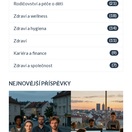
Rodičovství a péče o děti
(21)
Zdraví a wellness
(18)
Zdraví a hygiena
(14)
Zdraví
(11)
Kariéra a finance
(9)
Zdraví a společnost
(7)
NEJNOVĚJŠÍ PŘÍSPĚVKY