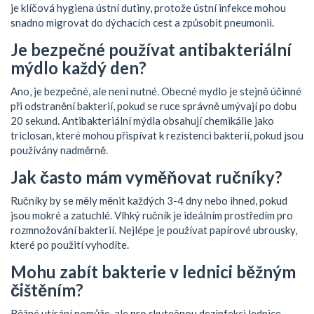
je klíčová hygiena ústní dutiny, protože ústní infekce mohou
snadno migrovat do dýchacích cest a způsobit pneumonii.
Je bezpečné používat antibakteriální
mýdlo každý den?
Ano, je bezpečné, ale není nutné. Obecné mydlo je stejně účinné
při odstranění bakterií, pokud se ruce správně umývají po dobu
20 sekund. Antibakteriální mýdla obsahují chemikálie jako
triclosan, které mohou přispívat k rezistenci bakterií, pokud jsou
používány nadměrně.
Jak často mám vyměňovat ručníky?
Ručníky by se měly měnit každých 3-4 dny nebo ihned, pokud
jsou mokré a zatuchlé. Vlhký ručník je ideálním prostředím pro
rozmnožování bakterií. Nejlépe je používat papírové ubrousky,
které po použití vyhodíte.
Mohu zabít bakterie v lednici běžným
čištěním?
Běžné utírání pomůže, ale pro skutečnou dezinfekci lednice