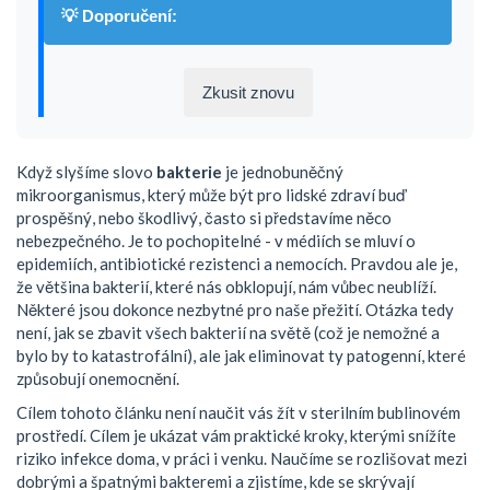
💡 Doporučení:
Zkusit znovu
Když slyšíme slovo
bakterie
je
jednobuněčný
mikroorganismus, který může být pro lidské zdraví buď
prospěšný, nebo škodlivý
, často si představíme něco
nebezpečného. Je to pochopitelné - v médiích se mluví o
epidemiích, antibiotické rezistenci a nemocích. Pravdou ale je,
že většina bakterií, které nás obklopují, nám vůbec neublíží.
Některé jsou dokonce nezbytné pro naše přežití. Otázka tedy
není, jak se zbavit všech bakterií na světě (což je nemožné a
bylo by to katastrofální), ale jak eliminovat ty patogenní, které
způsobují onemocnění.
Cílem tohoto článku není naučit vás žít v sterilním bublinovém
prostředí. Cílem je ukázat vám praktické kroky, kterými snížíte
riziko infekce doma, v práci i venku. Naučíme se rozlišovat mezi
dobrými a špatnými bakteremi a zjistíme, kde se skrývají