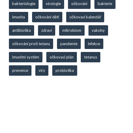
bakteriologie
virologie
očkování
bakterie
imunita
očkování dětí
očkovací kalendář
antibiotika
zdraví
mikrobiom
vakcíny
očkování proti tetanu
pandemie
infekce
imunitní systém
očkovací plán
tetanus
prevence
viry
probiotika