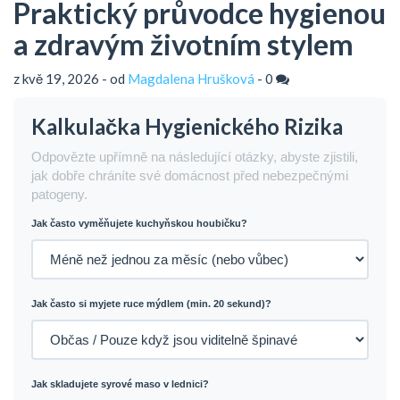
Praktický průvodce hygienou
a zdravým životním stylem
z kvě 19, 2026 - od
Magdalena Hrušková
-
0
Kalkulačka Hygienického Rizika
Odpovězte upřímně na následující otázky, abyste zjistili,
jak dobře chráníte své domácnost před nebezpečnými
patogeny.
Jak často vyměňujete kuchyňskou houbičku?
Jak často si myjete ruce mýdlem (min. 20 sekund)?
Jak skladujete syrové maso v lednici?