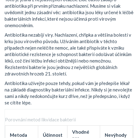
antibiotika při prvním příznaku nachlazení. Musíme si však
uvědomit jednu zásadní věc:
antibiotika
jsou
léky určené k léčbě
bakteriálních infekcí, které nejsou účinná proti virovým
onemocněním
.
Antibiotika nezabíjí viry. Nachlazení, chřipka a většina bolestí v
krku jsou virového původu. Užíváním antibiotik v těchto
případech nejen neléčíte nemoc, ale také přispíváte k vzniku
antibiotické rezistence
je
schopnost bakterií odolávat účinkům
léků, což činí léčbu infekcí obtížnější nebo nemožnou
.
Rezistentní bakterie jsou jednou z největších globálních
zdravotních hrozeb 21. století.
Antibiotika užívejte pouze tehdy, pokud vám je předepíše lékař
na základě diagnostiky bakteriální infekce. Nikdy si je nevolejte
sami a nikdy nedokončujte kurz dříve, než je předepsáno, i když
se cítíte lépe.
Porovnání metod likvidace bakterií
Vhodné
Metoda
Účinnost
Nevýhody