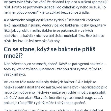
Ve
potravinářství
se vědí, že chladná teplota a sušení zpomalují
růst. Proto se potraviny ukládají do chladničky nebo se suší. To
není jen „doporučení“ - je to základ bezpečnosti jídla.
A v
biotechnologii
využíváme rychlý růst bakterií k výrobě
léků, například inzulínu. Vědci vloží do bakterie lidský gen, který
říká, jak vyrobit inzulin. Bakterie se pak množí v velkých
nádržích - a každá z nich vyrábí tisíce molekul léku. Bez tohoto
růstu by inzulin byl nemožně drahý.
Co se stane, když se bakterie příliš
množí?
Není všechno, co se množí, dobré. Když se patogenní bakterie -
tedy ty, které způsobují nemoci - začnou růst rychle, může to
vést k infekci.
Ve vašem těle máte miliardy dobrých bakterií. Ale když se
nějaká špatná dostane do místa, kde nemá být - například do plic
nebo do močového měchýře - může se rychle množit a způsobit
zánět. V tom okamžiku vaše imunitní systém musí reagovat. A
pokud je růst příliš rychlý, může to být nebezpečné.
To je také důvod, proč se v nemocnicích používají dezinfekční