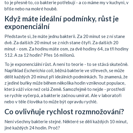
to je přesně to, co bakterie potřebují - a co máme my v kuchyni, v
břiše nebo na mokré houbě.
Když máte ideální podmínky, růst je
exponenciální
Představte si, že máte jednu bakterii. Za 20 minut se z ní stane
dvě. Za dalších 20 minut se z nich stane čtyři. Za dalších 20
minut - osm. Za hodinu máte osm, za dvě hodiny 64, za tři hodiny
512. A za 12 hodin? Přes 16 milionů.
To je exponenciální růst. A není to teorie - to se stává skutečně.
Například
Escherichia coli
, běžná bakterie ve střevech, se může
dělit každých 20 minut při ideálních podmínkách. To znamená, že
z jediné buňky může během několika hodin vzniknout populace,
která váží více než celá Země. Samozřejmě to nejde - prostředí
se rychle vyčerpá, a bakterie začnou umírat. Ale v laboratoři
nebo v těle člověka to může být opravdu rychlé.
Co ovlivňuje rychlost rozmnožování?
Není všechny bakterie stejné. Některé se dělí každých 10 minut,
jiné každých 24 hodin. Proč?