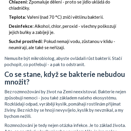
Chlazení:
Zpomaluje dělení - proto se jídlo ukládá do
chladničky.
Teplota:
Vaření (nad 70 °C) zničí většinu bakterií.
Desinfekce:
Alkohol, chlor, peroxid - všechny poškozují
jejich buňky a zabíjejí je.
Suché prostředí:
Pokud nemají vodu, zůstanou v klidu -
neumírají, ale také se neřízají.
Nemusíte být mikrobiolog, abyste ovládali růst bakterií. Stačí
pochopit, co potřebují - a pak to odstranit.
Co se stane, když se bakterie nebudou
množit?
Bez rozmnožování by život na Zemi neexistoval. Bakterie nejen
způsobují nemoci - jsou také základem našeho ekosystému.
Rozkládají odpad, vyrábějí kyslík, pomáhají rostlinám přijímat
živiny. Bez nich by se hnojí nevyvíjelo, kyslík by nevznikal, a my
bychom nežili.
Rozmnožování je tedy nejen otázka infekce. Je to základ života.