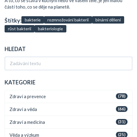
A to, co se stává v kuchyni nebo ve vašem těle, je jen malou
částí toho, co se děje na planetě.
Štítky:
bakterie
rozmnožování bakterií
binární dělení
růst bakterií
bakteriologie
HLEDAT
KATEGORIE
Zdraví a prevence
(78)
Zdraví a věda
(66)
Zdraví a medicína
(31)
Věda a výzkum
(25)