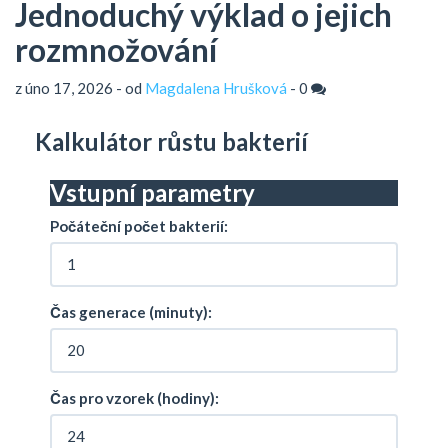
Jednoduchý výklad o jejich
rozmnožování
z úno 17, 2026 - od
Magdalena Hrušková
-
0
Kalkulátor růstu bakterií
Vstupní parametry
Počáteční počet bakterií:
Čas generace (minuty):
Čas pro vzorek (hodiny):