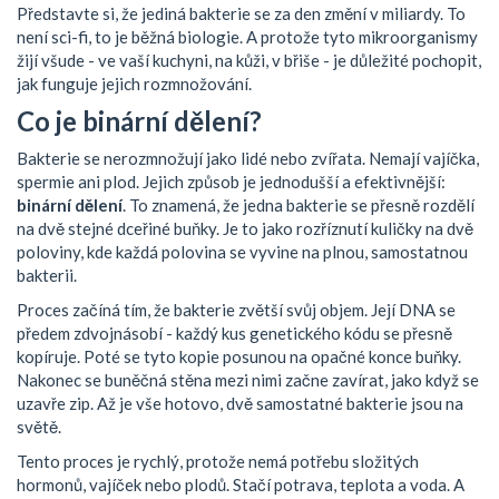
Představte si, že jediná bakterie se za den změní v miliardy. To
není sci-fi, to je běžná biologie. A protože tyto mikroorganismy
žijí všude - ve vaší kuchyni, na kůži, v břiše - je důležité pochopit,
jak funguje jejich rozmnožování.
Co je binární dělení?
Bakterie se nerozmnožují jako lidé nebo zvířata. Nemají vajíčka,
spermie ani plod. Jejich způsob je jednodušší a efektivnější:
binární dělení
. To znamená, že jedna bakterie se přesně rozdělí
na dvě stejné dceřiné buňky. Je to jako rozříznutí kuličky na dvě
poloviny, kde každá polovina se vyvine na plnou, samostatnou
bakterii.
Proces začíná tím, že bakterie zvětší svůj objem. Její DNA se
předem zdvojnásobí - každý kus genetického kódu se přesně
kopíruje. Poté se tyto kopie posunou na opačné konce buňky.
Nakonec se buněčná stěna mezi nimi začne zavírat, jako když se
uzavře zip. Až je vše hotovo, dvě samostatné bakterie jsou na
světě.
Tento proces je rychlý, protože nemá potřebu složitých
hormonů, vajíček nebo plodů. Stačí potrava, teplota a voda. A