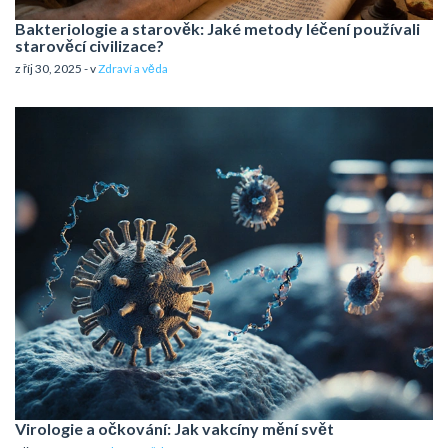
Bakteriologie a starověk: Jaké metody léčení používali
starověcí civilizace?
z říj 30, 2025 - v
Zdraví a věda
Virologie a očkování: Jak vakcíny mění svět