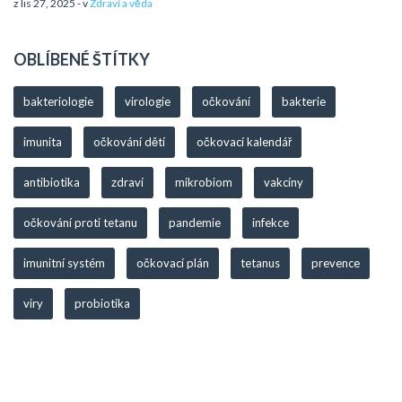
z lis 27, 2025 - v
Zdraví a věda
OBLÍBENÉ ŠTÍTKY
bakteriologie
virologie
očkování
bakterie
imunita
očkování dětí
očkovací kalendář
antibiotika
zdraví
mikrobiom
vakcíny
očkování proti tetanu
pandemie
infekce
imunitní systém
očkovací plán
tetanus
prevence
viry
probiotika