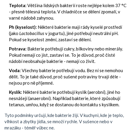
Teplota:
Většina lidských bakterií roste nejlépe kolem 37 °C
- přesně tělesná teplota. V chladničce se dělení zpomalí, v
varné nádobě zahynou.
Ph (kyselost):
Některé bakterie mají rády kyselé prostředí
(jako
Lactobacillus
v jogurtu), jiné potřebují neutrální pH.
Pokud se kyselost změní, zastaví se dělení.
Potrava:
Bakterie potřebují cukry, bílkoviny nebo minerály.
Pokud nemají co jíst, zastaví se. To je důvod, proč čisté
nádobí neobsahuje bakterie - nemají co živit.
Voda:
Všechny bakterie potřebují vodu. Bez ní se nemohou
dělit. To je také důvod, proč sušené potraviny trvají déle -
nejsou pro ně příjemné.
Kyslík:
Některé bakterie potřebují kyslík (aerobní), jiné ho
nesnášejí (anaerobní). Například bakterie, které způsobují
tetanus, umřou, když se dostanou do kontaktu s kyslíkem.
Tyto podmínky určují, kde bakterie žijí. V kuchyni, kde je teplo,
vlhkost a zbytky jídla, se množí rychle. V sušence nebo v
mrazáku - téměř vůbec ne.