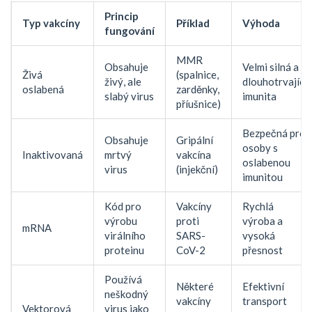
Princip
Typ vakcíny
Příklad
Výhoda
fungování
MMR
Obsahuje
Velmi silná a
Živá
(spalnice,
živý, ale
dlouhotrvající
oslabená
zarděnky,
slabý virus
imunita
příušnice)
Bezpečná pro
Obsahuje
Gripální
osoby s
Inaktivovaná
mrtvý
vakcína
oslabenou
virus
(injekční)
imunitou
Kód pro
Vakcíny
Rychlá
výrobu
proti
výroba a
mRNA
virálního
SARS-
vysoká
proteinu
CoV-2
přesnost
Používá
Některé
Efektivní
neškodný
vakcíny
transport
Vektorová
virus jako