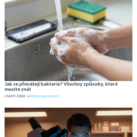
Jak se přenášejí bakterie? Všechny způsoby, které
musíte znát
z led 9, 2026 - v
Zdraví a prevence