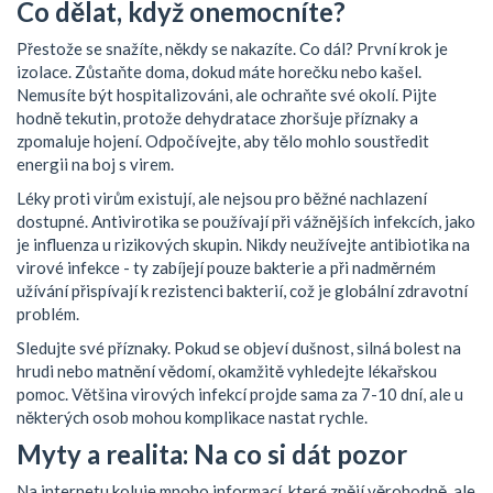
Co dělat, když onemocníte?
Přestože se snažíte, někdy se nakazíte. Co dál? První krok je
izolace. Zůstaňte doma, dokud máte horečku nebo kašel.
Nemusíte být hospitalizováni, ale ochraňte své okolí. Pijte
hodně tekutin, protože dehydratace zhoršuje příznaky a
zpomaluje hojení. Odpočívejte, aby tělo mohlo soustředit
energii na boj s virem.
Léky proti virům existují, ale nejsou pro běžné nachlazení
dostupné. Antivirotika se používají při vážnějších infekcích, jako
je influenza u rizikových skupin. Nikdy neužívejte antibiotika na
virové infekce - ty zabíjejí pouze bakterie a při nadměrném
užívání přispívají k rezistenci bakterií, což je globální zdravotní
problém.
Sledujte své příznaky. Pokud se objeví dušnost, silná bolest na
hrudi nebo matnění vědomí, okamžitě vyhledejte lékařskou
pomoc. Většina virových infekcí projde sama za 7-10 dní, ale u
některých osob mohou komplikace nastat rychle.
Myty a realita: Na co si dát pozor
Na internetu koluje mnoho informací, které znějí věrohodně, ale