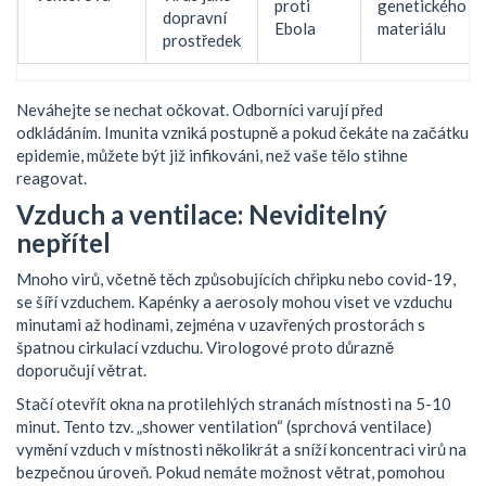
proti
genetického
dopravní
Ebola
materiálu
prostředek
Neváhejte se nechat očkovat. Odborníci varují před
odkládáním. Imunita vzniká postupně a pokud čekáte na začátku
epidemie, můžete být již infikováni, než vaše tělo stihne
reagovat.
Vzduch a ventilace: Neviditelný
nepřítel
Mnoho virů, včetně těch způsobujících chřipku nebo covid-19,
se šíří vzduchem. Kapénky a aerosoly mohou viset ve vzduchu
minutami až hodinami, zejména v uzavřených prostorách s
špatnou cirkulací vzduchu. Virologové proto důrazně
doporučují větrat.
Stačí otevřít okna na protilehlých stranách místnosti na 5-10
minut. Tento tzv. „shower ventilation“ (sprchová ventilace)
vymění vzduch v místnosti několikrát a sníží koncentraci virů na
bezpečnou úroveň. Pokud nemáte možnost větrat, pomohou