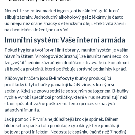
Nenechte se zmást marketingem „antivirálních“ gelů, které
slibují zázraky. Jednoduchý alkoholový gel z lékárny je často
účinnější než drahé značky s éterickými oleji. Efektivita závisí
na chemickém složení, ne na vůni.
Imunitní systém: Vaše interní armáda
Pokud hygiena tvoří první linii obrany, imunitní systém je vaším
hlavním štítem. Virologové zdůrazňují, že imunita není něco, co
lze „zvýšit“ jedním zázračným doplňkem stravy. Je to komplexní
síť buněk a proteinů, která potřebuje správné podmínky k práci.
Klíčovým hráčem jsou
B-limfocyty
(
buňky produkující
protilátky
). Tyto buňky pamatují každý virus, s kterým se
setkaly. Když se znovu setkáte se stejným patogenem, B-buňky
rychle vyrobí specifické protilátky, které virus neutralizují, než
stačí způsobit vážné poškození. Tento proces se nazývá
adaptivní imunita.
Jak jí pomoci? První a nejdůležitější krok je spánek. Během
hlubokého spánku tělo produkuje cytokiny, které pomáhají
bojovat proti infekcím. Nedostatek spánku (méně než 7 hodin)