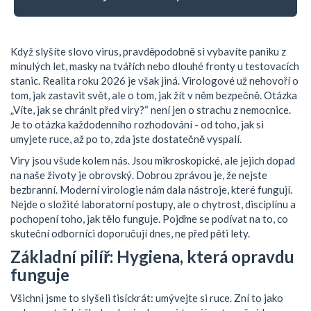
Když slyšíte slovo virus, pravděpodobně si vybavíte paniku z
minulých let, masky na tvářích nebo dlouhé fronty u testovacích
stanic. Realita roku 2026 je však jiná. Virologové už nehovoří o
tom, jak zastavit svět, ale o tom, jak žít v něm bezpečně. Otázka
„Víte, jak se chránit před viry?“ není jen o strachu z nemocnice.
Je to otázka každodenního rozhodování - od toho, jak si
umyjete ruce, až po to, zda jste dostatečně vyspalí.
Viry jsou všude kolem nás. Jsou mikroskopické, ale jejich dopad
na naše životy je obrovský. Dobrou zprávou je, že nejste
bezbranní. Moderní virologie nám dala nástroje, které fungují.
Nejde o složité laboratorní postupy, ale o chytrost, disciplínu a
pochopení toho, jak tělo funguje. Pojďme se podívat na to, co
skuteční odborníci doporučují dnes, ne před pěti lety.
Základní pilíř: Hygiena, která opravdu
funguje
Všichni jsme to slyšeli tisíckrát: umývejte si ruce. Zní to jako