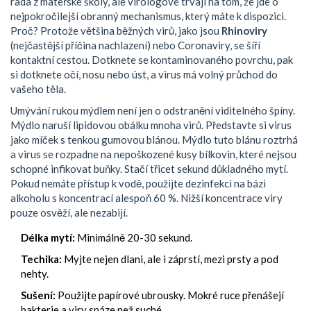
rada z mateřské školy, ale virologové trvají na tom, že jde o
nejpokročilejší obranný mechanismus, který máte k dispozici.
Proč? Protože většina běžných virů, jako jsou
Rhinoviry
(
nejčastější příčina nachlazení
) nebo
Coronaviry
, se šíří
kontaktní cestou. Dotknete se kontaminovaného povrchu, pak
si dotknete očí, nosu nebo úst, a virus má volný průchod do
vašeho těla.
Umývání rukou mýdlem není jen o odstranění viditelného špíny.
Mýdlo naruší lipidovou obálku mnoha virů. Představte si virus
jako míček s tenkou gumovou blánou. Mýdlo tuto blánu roztrhá
a virus se rozpadne na nepoškozené kusy bílkovin, které nejsou
schopné infikovat buňky. Stačí třicet sekund důkladného mytí.
Pokud nemáte přístup k vodě, použijte dezinfekci na bázi
alkoholu s koncentrací alespoň 60 %. Nižší koncentrace viry
pouze osvěží, ale nezabijí.
Délka mytí:
Minimálně 20-30 sekund.
Techika:
Myjte nejen dlani, ale i záprstí, mezi prsty a pod
nehty.
Sušení:
Použijte papírové ubrousky. Mokré ruce přenášejí
bakterie a viry snáze než suché.