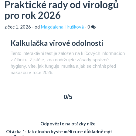
Praktické rady od virologů
pro rok 2026
z čec 1, 2026 - od
Magdalena Hrušková
-
0
Kalkulačka virové odolnosti
Tento interaktivní test je založen na klíčových informacích
z článku. Zjistěte, zda dodržujete zásady správné
hygieny, víte, jak funguje imunita a jak se chránit před
nákazou v roce 2026.
0/5
Odpovězte na otázky níže
Otázka 1: Jak dlouho byste měli ruce důkladně mýt