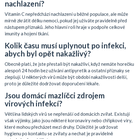
nachlazení?
Vitamin C nepředchází nachlazení u běžné populace, ale může
mírně zkrátit délku nemoci, pokud jej užíváte pravidelně před
nástupem příznaků. Jeho hlavní roli hraje v podpoře celkové
imunity a hojení tkání.
Kolik času musí uplynout po infekci,
abych byl opět nakažlivý?
Obecně platí, že jste přestali být nakažliví, když nemáte horečku
alespoň 24 hodin bez užívání antipyretik a ostatní příznaky se
zlepšují. U některých virů může být období nakažlivosti delší,
proto je důležité dodržovat doporučení lékaře.
Jsou domácí mazlíčci zdrojem
virových infekcí?
Většina lidských virů se nepřenáší od domácích zvířat. Existují
však výjimky, jako jsou některé koronaviry nebo chřipkové viry,
které mohou přecházet mezi druhy. Důležité je udržovat
hygienu po kontaktu se zvířaty a nechat je pravidelně