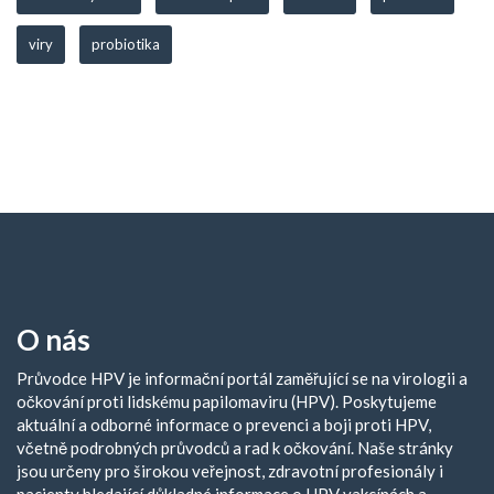
viry
probiotika
O nás
Průvodce HPV je informační portál zaměřující se na virologii a
očkování proti lidskému papilomaviru (HPV). Poskytujeme
aktuální a odborné informace o prevenci a boji proti HPV,
včetně podrobných průvodců a rad k očkování. Naše stránky
jsou určeny pro širokou veřejnost, zdravotní profesionály i
pacienty hledající důkladné informace o HPV vakcínách a