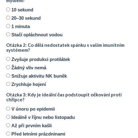
mýdlem?
10 sekund
20–30 sekund
1 minuta
Stačí opláchnout vodou
Otázka 2: Co dělá nedostatek spánku s vaším imunitním
systémem?
Zvyšuje produkci protilátek
Žádný vliv nemá
Snižuje aktivitu NK buněk
Zrychluje hojení
Otázka 3: Kdy je ideální čas podstoupit očkování proti
chřipce?
V únoru po epidemii
Ideálně v říjnu nebo listopadu
Až při prvním kašli
Před letními prázdninami