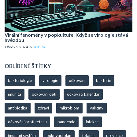
Virální fenomény v popkultuře: Když se virologie stává
hvězdou
z čec 25, 2024 - v
Kultura
OBLÍBENÉ ŠTÍTKY
bakteriologie
virologie
očkování
bakterie
imunita
očkování dětí
očkovací kalendář
antibiotika
zdraví
mikrobiom
vakcíny
očkování proti tetanu
pandemie
infekce
imunitní systém
očkovací plán
tetanus
prevence