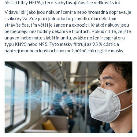
čistící filtry HEPA, které zachytávají částice velikosti virů.
V davu lidí, jako jsou nákupní centra nebo hromadná doprava, je
riziko vyšší. Zde platí jednoduché pravidlo: čím déle tam
strávíte čas, tím větší je šance na expozici. Krátké nákupy jsou
bezpečnější než hodiny čekání ve frontách. Pokud cítíte, že jste
unavení nebo máte slabší imunitu, zvážte nošení respirátoru
typu KN95 nebo N95. Tyto masky filtrují až 95 % částic a
nabízejí mnohem lepší ochranu než běžné chirurgické masky.