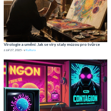
Virologie a umění: Jak se viry staly múzou pro tvůrce
z zář 27, 2025 - v
Kultura