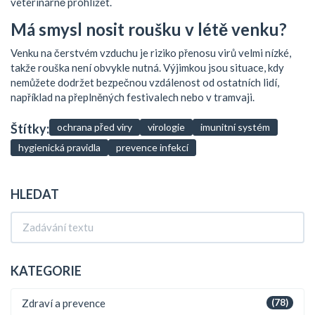
veterinárně prohlížet.
Má smysl nosit roušku v létě venku?
Venku na čerstvém vzduchu je riziko přenosu virů velmi nízké,
takže rouška není obvykle nutná. Výjimkou jsou situace, kdy
nemůžete dodržet bezpečnou vzdálenost od ostatních lidí,
například na přeplněných festivalech nebo v tramvaji.
Štítky:
ochrana před viry
virologie
imunitní systém
hygienická pravidla
prevence infekcí
HLEDAT
KATEGORIE
Zdraví a prevence
(78)