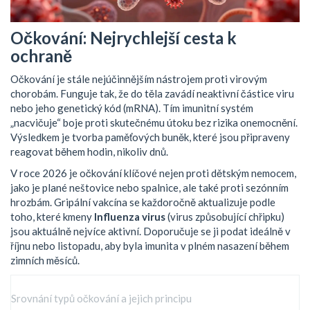
Očkování: Nejrychlejší cesta k
ochraně
Očkování je stále nejúčinnějším nástrojem proti virovým
chorobám. Funguje tak, že do těla zavádí neaktivní částice viru
nebo jeho genetický kód (mRNA). Tím imunitní systém
„nacvičuje“ boje proti skutečnému útoku bez rizika onemocnění.
Výsledkem je tvorba paměťových buněk, které jsou připraveny
reagovat během hodin, nikoliv dnů.
V roce 2026 je očkování klíčové nejen proti dětským nemocem,
jako je plané neštovice nebo spalnice, ale také proti sezónním
hrozbám. Gripální vakcína se každoročně aktualizuje podle
toho, které kmeny
Influenza virus
(
virus způsobující chřipku
)
jsou aktuálně nejvíce aktivní. Doporučuje se ji podat ideálně v
říjnu nebo listopadu, aby byla imunita v plném nasazení během
zimních měsíců.
Srovnání typů očkování a jejich principu