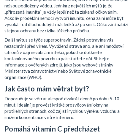
nejsou podloženy vědou. Jedním z největších mýtů je, že
„přirozená imunita“ je vždy lepší než ta získaná očkováním.
Ačkoliv prodělání nemoci vytvoří imunitu, cena za ni může být
vysoká - od dlouhodobých následků až po smrt. Očkování nabízí
stejnou ochranu bez rizika těžkého průběhu.
Další mýtus se týče superpotravin. Žádná potravina vás
nezachrání před virem. Vyvážená strava ano, ale ani množství
citronů v čaji nezabrání infekci, pokud se dotknete
kontaminovaného povrchu a pak si utřete oči. Sbírejte
informace z ověřených zdrojů, jako jsou webové stránky
Ministerstva zdravotnictví nebo Světové zdravotnické
organizace (WHO).
Jak často mám větrat byt?
Doporučuje se větrat alespoň dvakrát denně po dobu 5-10
minut. Ideální je provést krátké prosvěcování okny na
protilehlých stranách, což zajistí rychlou výměnu vzduchu a
snížení koncentrace virů v interiéru.
Pomáhá vitamin C předcházet