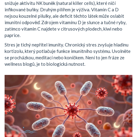
snižuje aktivitu NK buněk (natural killer cells), které ničí
infikované buňky. Druhým pilířem je výživa. Vitamin C a D
nejsou kouzelné pilulky, ale deficit těchto látek může oslabit
imunitní odpověď. Zdrojem vitamínu D je slunce a tučné ryby,
zatímco vitamin C najdete v citrusových plodech, kiwi nebo
paprice.
Stres je tichý nepřítel imunity. Chronický stres zvyšuje hladinu
kortizolu, který potlačuje funkce imunitního systému. Uvolněte
se procházkou, meditací nebo koníčkem. Není to jen fráze ze
wellness blogů, je to biologická nutnost.