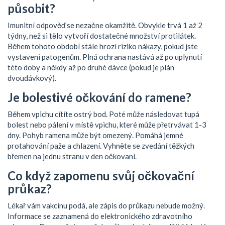
působit?
Imunitní odpověď se nezačne okamžitě. Obvykle trvá 1 až 2
týdny, než si tělo vytvoří dostatečné množství protilátek.
Během tohoto období stále hrozí riziko nákazy, pokud jste
vystaveni patogenům. Plná ochrana nastává až po uplynutí
této doby a někdy až po druhé dávce (pokud je plán
dvoudávkový).
Je bolestivé očkování do ramene?
Během vpichu cítíte ostrý bod. Poté může následovat tupá
bolest nebo pálení v místě vpichu, které může přetrvávat 1-3
dny. Pohyb ramena může být omezený. Pomáhá jemné
protahování paže a chlazení. Vyhněte se zvedání těžkých
břemen na jednu stranu v den očkovaní.
Co když zapomenu svůj očkovační
průkaz?
Lékař vám vakcínu podá, ale zápis do průkazu nebude možný.
Informace se zaznamená do elektronického zdravotního