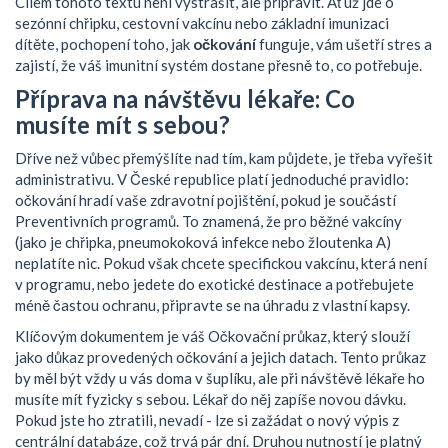
Cílem tohoto textu není vystrašit, ale připravit. Ať už jde o
sezónní chřipku, cestovní vakcínu nebo základní imunizaci
dítěte, pochopení toho, jak
očkování
funguje, vám ušetří stres a
zajistí, že váš imunitní systém dostane přesně to, co potřebuje.
Příprava na návštěvu lékaře: Co
musíte mít s sebou?
Dříve než vůbec přemýšlíte nad tím, kam půjdete, je třeba vyřešit
administrativu. V České republice platí jednoduché pravidlo:
očkování hradí vaše zdravotní pojištění, pokud je součástí
Preventivních programů. To znamená, že pro běžné vakcíny
(jako je chřipka, pneumokoková infekce nebo žloutenka A)
neplatíte nic. Pokud však chcete specifickou vakcínu, která není
v programu, nebo jedete do exotické destinace a potřebujete
méně častou ochranu, připravte se na úhradu z vlastní kapsy.
Klíčovým dokumentem je váš
Očkovační průkaz
, který slouží
jako důkaz provedených očkování a jejich datach
. Tento průkaz
by měl být vždy u vás doma v šuplíku, ale při návštěvě lékaře ho
musíte mít fyzicky s sebou. Lékař do něj zapíše novou dávku.
Pokud jste ho ztratili, nevadí - lze si zažádat o nový výpis z
centrální databáze, což trvá pár dní. Druhou nutností je platný