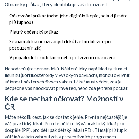
Občanský průkaz
, který identifikuje vaši totožnost
.
Očkovační průkaz (nebo jeho digitální kopie, pokud ji máte
přístupnou)
Platný občanský průkaz
Seznam aktuálně užívaných léků (velmi důležité pro
posouzení rizik)
V případě dětí: rodokmen nebo potvrzení o narození
Nepodceňujte seznam léků. Některé léky, například ty tlumící
imunitu (kortikosteroidy v vysokých dávkách), mohou ovlivnit
účinnost některých živých vakcín. Lékař musí vědět, zda je
bezpečné vás naočkovat právě teď, nebo zda je třeba počkat.
Kde se nechat očkovat? Možnosti v
ČR
Máte několik cest, jak se dostat k jehle. První a nejčastější je
váš praktický lékař. Pro dospělé to bývá praktický lékař pro
dospělé (PP), pro děti pak dětský lékař (PD). Ti mají přístup k
většině vakcín zahrnutých v preventivních programech.