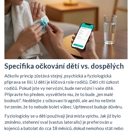
Specifika očkování dětí vs. dospělých
Ačkoliv princip zůstává stejný, psychická a fyziologická
příprava se liší. U dětí je klíčová role rodičů. Děti cítí úzkost
rodičů. Pokud jste vy nervózní, bude nervózní i vaše dítě.
Připravte ho předem, vysvětlete mu, že to bude „jen malé
bodnutí“. Nedělejte z očkovaní tragédii, ale ani ho nelžete
tvrzením, že to nebude bolet vůbec. Upřímnost buduje důvěru.
Fyziologicky se u dětí používají jiná místa vpichu. Jak již bylo
zmíněno, stehenní sval (vastus lateralis) je preferován u
kojenců a batolat do cca 18 měsíců, dokud nemohou stát nebo