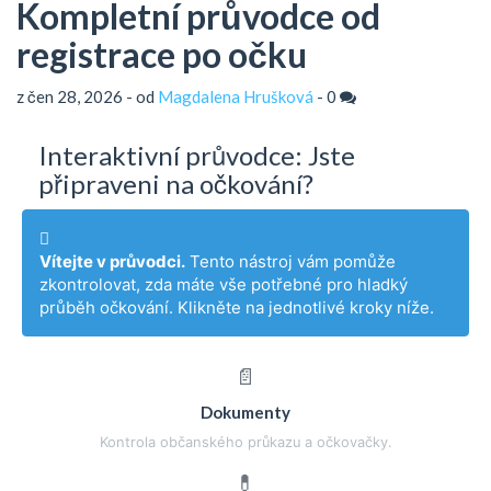
Kompletní průvodce od
registrace po očku
z čen 28, 2026 - od
Magdalena Hrušková
-
0
Interaktivní průvodce: Jste
připraveni na očkování?
Vítejte v průvodci.
Tento nástroj vám pomůže
zkontrolovat, zda máte vše potřebné pro hladký
průběh očkování. Klikněte na jednotlivé kroky níže.
📄
Dokumenty
Kontrola občanského průkazu a očkovačky.
💊