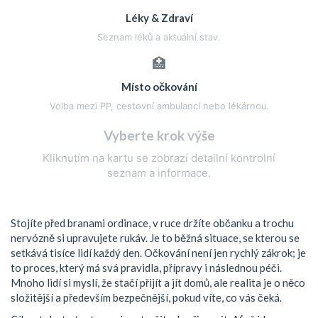
Léky & Zdraví
Seznam léků a aktuální stav.
🏥
Místo očkování
Volba mezi PP, cestovní ambulancí nebo lékárnou.
Vyberte krok výše
Kliknutím na kartu se zobrazí detailní kontrolní
seznam a informace.
Stojíte před branami ordinace, v ruce držíte občanku a trochu
nervózně si upravujete rukáv. Je to běžná situace, se kterou se
setkává tisíce lidí každý den. Očkování není jen rychlý zákrok; je
to proces, který má svá pravidla, přípravy i následnou péči.
Mnoho lidí si myslí, že stačí přijít a jít domů, ale realita je o něco
složitější a především bezpečnější, pokud víte, co vás čeká.