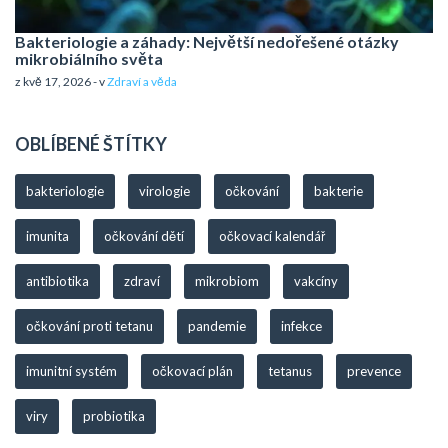
Bakteriologie a záhady: Největší nedořešené otázky
mikrobiálního světa
z kvě 17, 2026 - v
Zdraví a věda
OBLÍBENÉ ŠTÍTKY
bakteriologie
virologie
očkování
bakterie
imunita
očkování dětí
očkovací kalendář
antibiotika
zdraví
mikrobiom
vakcíny
očkování proti tetanu
pandemie
infekce
imunitní systém
očkovací plán
tetanus
prevence
viry
probiotika