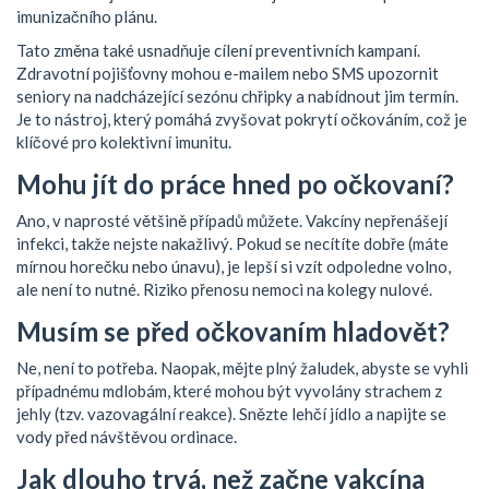
imunizačního plánu.
Tato změna také usnadňuje cílení preventivních kampaní.
Zdravotní pojišťovny mohou e-mailem nebo SMS upozornit
seniory na nadcházející sezónu chřipky a nabídnout jim termín.
Je to nástroj, který pomáhá zvyšovat pokrytí očkováním, což je
klíčové pro kolektivní imunitu.
Mohu jít do práce hned po očkovaní?
Ano, v naprosté většině případů můžete. Vakcíny nepřenášejí
infekci, takže nejste nakažlivý. Pokud se necítíte dobře (máte
mírnou horečku nebo únavu), je lepší si vzít odpoledne volno,
ale není to nutné. Riziko přenosu nemoci na kolegy nulové.
Musím se před očkovaním hladovět?
Ne, není to potřeba. Naopak, mějte plný žaludek, abyste se vyhli
případnému mdlobám, které mohou být vyvolány strachem z
jehly (tzv. vazovagální reakce). Snězte lehčí jídlo a napijte se
vody před návštěvou ordinace.
Jak dlouho trvá, než začne vakcína