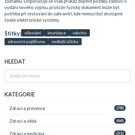
záznamu. Doporučuje se však průkaz doplnit později žádostí o
vydání nového výpisu, protože fyzický dokument může být
potřeba při cestování do zahraničí, kde nemusí být dostupné
české elektronické systémy.
Štítky:
očkování
imunizace
vakcíny
zdravotní pojišťovna
vedlejší účinky
HLEDAT
KATEGORIE
Zdraví a prevence
(78)
Zdraví a věda
(66)
Zdraví a medicína
(31)