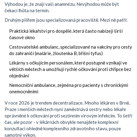
Výhodou je, že znají vaši anamnézu. Nevýhodou může být
čekací lhůta na termín.
Druhým pilířem jsou specializovaná pracoviště. Mezi ně patří:
Praktická lékařství pro dospělé
, která často nabízejí širší
časové okno
Cestovatelské ambulanc
, specializované na vakcíny pro cesty
do zahraničí (malárie, žloutenka B, břišní tyfus)
Lékárny s očkujícím personálem
, které postupně vznikají ve
větších městech a umožňují rychlé očkování proti chřipce bez
objednání
Nemocniční ambulance
, zejména pro pacienty s chronickými
onemocněními
V roce 2026 je trendem decentralizace. Mnoho lékáren v Brně,
Praze i menších městech nyní zaměstnává sestry nebo lékaře
oprávněné k očkování proti sezónním virovým infekcím. To šetří
čas, ale pozor - v lékárnách obvykle nenajdete komplexní
konzultaci ohledně komplexního zdravotního stavu, pouze
samotný výkon.