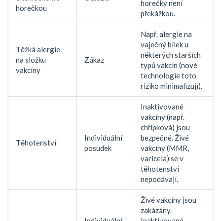
horečky není
horečkou
překážkou.
Např. alergie na
vaječný bílek u
Těžká alergie
některých starších
na složku
Zákaz
typů vakcín (nové
vakcíny
technologie toto
riziko minimalizují).
Inaktivované
vakcíny (např.
chřipková) jsou
Individuální
bezpečné. Živé
Těhotenství
posudek
vakcíny (MMR,
varicela) se v
těhotenství
nepodávají.
Živé vakcíny jsou
zakázány.
Individuální
Inaktivované