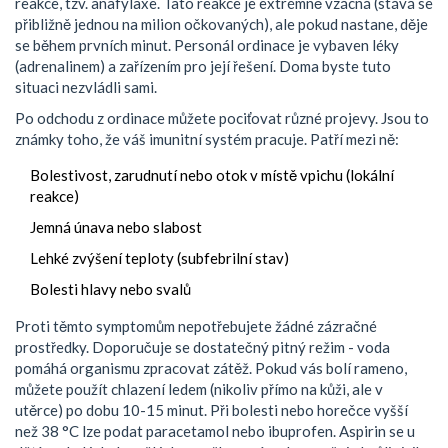
reakce, tzv. anafylaxe. Tato reakce je extrémně vzácná (stává se
přibližně jednou na milion očkovaných), ale pokud nastane, děje
se během prvních minut. Personál ordinace je vybaven léky
(adrenalinem) a zařízením pro její řešení. Doma byste tuto
situaci nezvládli sami.
Po odchodu z ordinace můžete pociťovat různé projevy. Jsou to
známky toho, že váš imunitní systém pracuje. Patří mezi ně:
Bolestivost, zarudnutí nebo otok v místě vpichu (lokální
reakce)
Jemná únava nebo slabost
Lehké zvýšení teploty (subfebrilní stav)
Bolesti hlavy nebo svalů
Proti těmto symptomům nepotřebujete žádné zázračné
prostředky. Doporučuje se dostatečný pitný režim - voda
pomáhá organismu zpracovat zátěž. Pokud vás bolí rameno,
můžete použít chlazení ledem (nikoliv přímo na kůži, ale v
utěrce) po dobu 10-15 minut. Při bolesti nebo horečce vyšší
než 38 °C lze podat paracetamol nebo ibuprofen. Aspirin se u