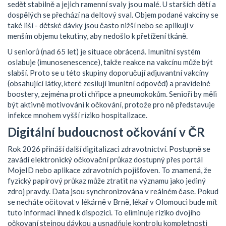
sedět stabilně a jejich ramenní svaly jsou malé. U starších dětí a
dospělých se přechází na deltový sval. Objem podané vakcíny se
také liší - dětské dávky jsou často nižší nebo se aplikují v
menším objemu tekutiny, aby nedošlo k přetížení tkáně.
U seniorů (nad 65 let) je situace obrácená. Imunitní systém
oslabuje (imunosenescence), takže reakce na vakcínu může být
slabší. Proto se u této skupiny doporučují adjuvantní vakcíny
(obsahující látky, které zesilují imunitní odpověď) a pravidelné
boostery, zejména proti chřipce a pneumokokům. Senioři by měli
být aktivně motivováni k očkování, protože pro ně představuje
infekce mnohem vyšší riziko hospitalizace.
Digitální budoucnost očkování v ČR
Rok 2026 přináší další digitalizaci zdravotnictví. Postupně se
zavádí elektronický očkovační průkaz dostupný přes portál
MojeID nebo aplikace zdravotních pojišťoven. To znamená, že
fyzický papírový průkaz může ztratit na významu jako jediný
zdroj pravdy. Data jsou synchronizována v reálném čase. Pokud
se necháte očitovat v lékárně v Brně, lékař v Olomouci bude mít
tuto informaci ihned k dispozici. To eliminuje riziko dvojího
očkovaní stejnou dávkou a usnadňuje kontrolu kompletnosti