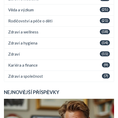
Věda a výzkum
(25)
Rodičovství a péče o děti
(21)
Zdraví a wellness
(18)
Zdraví a hygiena
(14)
Zdraví
(11)
Kariéra a finance
(9)
Zdraví a společnost
(7)
NEJNOVĚJŠÍ PŘÍSPĚVKY