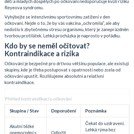
dětí a mladých dospělých po očkovaní nedoporučuje kvůli riziku
Reyeova syndromu.
Vyhýbejte se intenzivnímu sportovnímu zatížení v den
očkovaní. Nejde o to, že by vás vakcína „ochromila“, ale aby
nedošlo k zbytečnému stresu organismu, který je zaneprázdněn
tvorbou protilátek. Lehká procházka je naprosto v pořádku.
Kdo by se neměl očitovat?
Kontraindikace a rizika
Očkování je bezpečné pro drtivou většinu populace, ale existují
skupiny, kde je třeba postupovat s opatrností nebo zcela od
očkování upustit. Rozlišujeme absolutní a relativní
kontraindikace.
Přehled kontraindikací u očkování
Skupina / Stav
Doporučení
Poznámka
Čekat do uzdravení.
Akutní těžké
Lehká rýma bez
onemocnění s
Odložit