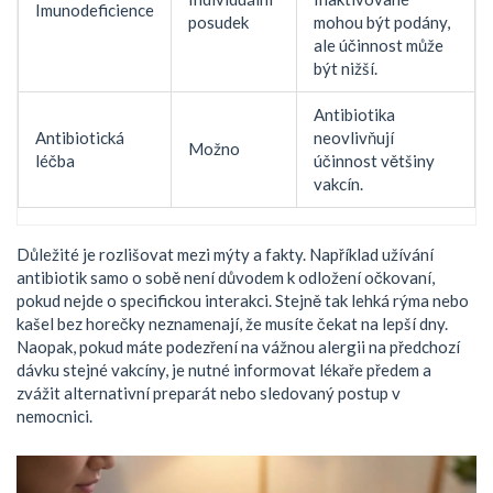
Imunodeficience
posudek
mohou být podány,
ale účinnost může
být nižší.
Antibiotika
Antibiotická
neovlivňují
Možno
léčba
účinnost většiny
vakcín.
Důležité je rozlišovat mezi mýty a fakty. Například užívání
antibiotik samo o sobě není důvodem k odložení očkovaní,
pokud nejde o specifickou interakci. Stejně tak lehká rýma nebo
kašel bez horečky neznamenají, že musíte čekat na lepší dny.
Naopak, pokud máte podezření na vážnou alergii na předchozí
dávku stejné vakcíny, je nutné informovat lékaře předem a
zvážit alternativní preparát nebo sledovaný postup v
nemocnici.