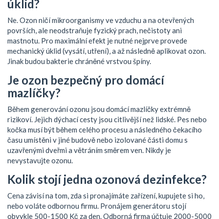
úklid?
Ne. Ozon ničí mikroorganismy ve vzduchu a na otevřených
površích, ale neodstraňuje fyzický prach, nečistoty ani
mastnotu. Pro maximální efekt je nutné nejprve provede
mechanický úklid (vysátí, utření), a až následně aplikovat ozon.
Jinak budou bakterie chráněné vrstvou špíny.
Je ozon bezpečný pro domácí
mazlíčky?
Během generování ozonu jsou domácí mazlíčky extrémně
rizikoví. Jejich dýchací cesty jsou citlivější než lidské. Pes nebo
kočka musí být během celého procesu a následného čekacího
času umístěni v jiné budově nebo izolované části domu s
uzavřenými dveřmi a větráním směrem ven. Nikdy je
nevystavujte ozonu.
Kolik stojí jedna ozonová dezinfekce?
Cena závisí na tom, zda si pronajímáte zařízení, kupujete si ho,
nebo voláte odbornou firmu. Pronájem generátoru stojí
obvykle 500-1500 Kč za den. Odborná firma účtuje 2000-5000