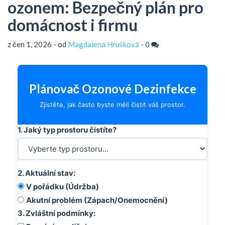
ozonem: Bezpečný plán pro
domácnost i firmu
z čen 1, 2026 - od
Magdalena Hrušková
-
0
Kalkulačka
frekvence
Plánovač Ozonové Dezinfekce
ozonové
Zjistěte, jak často byste měli čistit váš prostor.
dezinfekce
1. Jaký typ prostoru čistíte?
2. Aktuální stav:
V pořádku (Údržba)
Akutní problém (Zápach/Onemocnění)
3. Zvláštní podmínky: