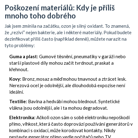
Poškození materiálů: Kdy je příliš
mnoho toho dobrého
Jak jsem zmínila na začátku, ozon je silný oxidant. To znamená,
že „reziví“ nejen bakterie, ale i některé materiály. Pokud budete
dezinfikovat příliš často (například denně), můžete narazit na
tyto problémy:
Guma a plast:
Gumové těsnění, pneumatiky v garáži nebo
starší plastové díly mohou začít tvrdnout, praskat a
křehnout.
Kovy:
Bronz, mosaz a měď mohou tmavnout a ztrácet lesk.
Nerezová ocel je odolnější, ale dlouhodobá expozise není
ideální.
Textilie:
Bavlna a hedvábí mohou blednout. Syntetické
vlákna jsou odolnější, ale i ta mohou degradovat.
Elektronika:
Ačkoli ozon sám o sobě elektroniku nepoškodí
přímo, vlhkost, která často doprovází používání generátorů v
kombinaci s oxidací, může korodovat kontakty. Nikdy
nestavte generátor přímo vedle počítačů nebo TV.