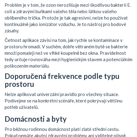
Problém je v tom, že ozon nerozlišuje mezi škodlivou bakterií E.
coli a zdravými buňkami vašeho těla nebo látkou vašeho
oblíbeného trička. Protože je tak agresivní, nelze ho používat
kontinuálně jako ionizátor vzduchu. Je to nástroj pro bodové
zásahy.
Četnost aplikace závisí na tom, jak rychle se kontaminace v
prostoru hromadí. V suchém, dobře větraném bytě se bakterie
množí pomaleji než ve vlhké koupelně bez okna. Pravidelnost
tedy určuje rovnováha mezi hygienickým stavem a potenciálním
poškozením materiálu.
Doporučená frekvence podle typu
prostoru
Nelze aplikovat univerzální pravidlo pro všechny situace.
Podívejme se na konkrétní scénáře, které pokrývají většinu
potřeb uživatelů.
Domácnosti a byty
Pro běžnou rodinnou domácnost platí zlaté střední cestu.
Pokud nemáte akutní zdravotní problémy ani viditelné plísně,