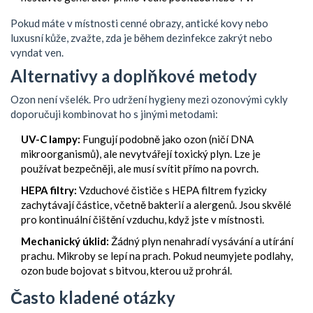
Pokud máte v místnosti cenné obrazy, antické kovy nebo
luxusní kůže, zvažte, zda je během dezinfekce zakrýt nebo
vyndat ven.
Alternativy a doplňkové metody
Ozon není všelék. Pro udržení hygieny mezi ozonovými cykly
doporučuji kombinovat ho s jinými metodami:
UV-C lampy:
Fungují podobně jako ozon (ničí DNA
mikroorganismů), ale nevytvářejí toxický plyn. Lze je
používat bezpečněji, ale musí svítit přímo na povrch.
HEPA filtry:
Vzduchové čističe s HEPA filtrem fyzicky
zachytávají částice, včetně bakterií a alergenů. Jsou skvělé
pro kontinuální čištění vzduchu, když jste v místnosti.
Mechanický úklid:
Žádný plyn nenahradí vysávání a utírání
prachu. Mikroby se lepí na prach. Pokud neumyjete podlahy,
ozon bude bojovat s bitvou, kterou už prohrál.
Často kladené otázky