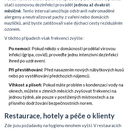
stačí ozonovou dezinfekci provádět
jednou až dvakrát
měsíčně
. Tento interval umožňuje odstranit nahromaděné
alergeny a neutralizovat pachy z vaření nebo domácích
mazlíčků, aniž byste zatěžovali vaše dýchací cesty reziduálním
ozonem.
V těchto případech však frekvenci zvýšte:
Po nemoci:
Pokud někdo v domácnosti prodělal virovou
infekci (gripa, covid), proveďte jednu intenzivní dezinfekci
ihned po uzdravení.
Při přestěhování:
Před nasazením nových nábytkových kusů
nebo po vystěhování předchozích nájemců.
Vlhkost a plíseň:
Pokud máte problém s kondenzací vody na
oknech, můžete v zimních měsících zvyšovat frekvenci na
jednou týdně, ale pouze v postižených místnostech a za
přísného dodržování bezpečnostních norem.
Restaurace, hotely a péče o klienty
Zde jsou požadavky na hygienu mnohem vyšší. V restauracích