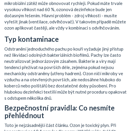
mikrobiální zátěž může obnovovat rychleji. Pokud máte trvale
vysokou vlhkost nad 60 %, ozonová dezinfekce bude jen
dočasným řešením. Hlavní problém - zdroj vlhkosti - musíte
vyřešit jinak (ventilace, odvlhčovač). V takovém případě můžete
ozon aplikovat častěji, ale vždy v kombinaci s odvlhčováním.
Typ kontaminace
Odstranění jednoduchého pachu po kouři vyžaduje jiný přístup
než likvidaci odolných bakteriálních biofilmů. Pachy lze často
neutralizovat jednorázovým zásahem. Bakterie a viry mají
tendenci přežívat na površích déle, zejména pokud nejsou
mechanicky odstraněny (utřeny hadrem). Ozon ničí mikroby ve
vzduchu a na otevřených površích, ale nedosáhne hluboko do
koberců nebo polštářů bez dostatečné doby působení. Pro
hlubokou dezinfekci textilií může být nutné proceduru opakovat
s odstupem několika dnů.
Bezpečnostní pravidla: Co nesmíte
přehlédnout
Toto je nejzásadnější část článku. Ozon je toxický plyn. Při