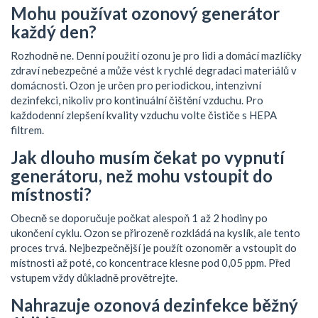
Mohu používat ozonový generátor
každý den?
Rozhodně ne. Denní použití ozonu je pro lidi a domácí mazlíčky
zdraví nebezpečné a může vést k rychlé degradaci materiálů v
domácnosti. Ozon je určen pro periodickou, intenzivní
dezinfekci, nikoliv pro kontinuální čištění vzduchu. Pro
každodenní zlepšení kvality vzduchu volte čističe s HEPA
filtrem.
Jak dlouho musím čekat po vypnutí
generátoru, než mohu vstoupit do
místnosti?
Obecně se doporučuje počkat alespoň 1 až 2 hodiny po
ukončení cyklu. Ozon se přirozeně rozkládá na kyslík, ale tento
proces trvá. Nejbezpečnější je použít ozonoměr a vstoupit do
místnosti až poté, co koncentrace klesne pod 0,05 ppm. Před
vstupem vždy důkladně provětrejte.
Nahrazuje ozonová dezinfekce běžný