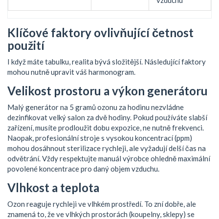
vzduchu
Klíčové faktory ovlivňující četnost
použití
I když máte tabulku, realita bývá složitější. Následující faktory
mohou nutně upravit váš harmonogram.
Velikost prostoru a výkon generátoru
Malý generátor na 5 gramů ozonu za hodinu nezvládne
dezinfikovat velký salon za dvě hodiny. Pokud používáte slabší
zařízení, musíte prodloužit dobu expozice, ne nutně frekvenci.
Naopak, profesionální stroje s vysokou koncentrací (ppm)
mohou dosáhnout sterilizace rychleji, ale vyžadují delší čas na
odvětrání. Vždy respektujte manuál výrobce ohledně maximální
povolené koncentrace pro daný objem vzduchu.
Vlhkost a teplota
Ozon reaguje rychleji ve vlhkém prostředí. To zní dobře, ale
znamená to, že ve vlhkých prostorách (koupelny, sklepy) se