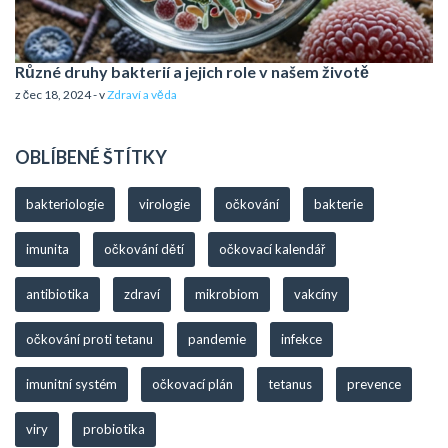
Různé druhy bakterií a jejich role v našem životě
z čec 18, 2024 - v
Zdraví a věda
OBLÍBENÉ ŠTÍTKY
bakteriologie
virologie
očkování
bakterie
imunita
očkování dětí
očkovací kalendář
antibiotika
zdraví
mikrobiom
vakcíny
očkování proti tetanu
pandemie
infekce
imunitní systém
očkovací plán
tetanus
prevence
viry
probiotika