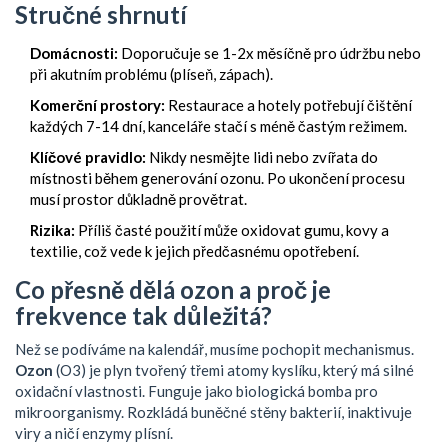
Stručné shrnutí
Domácnosti:
Doporučuje se 1-2x měsíčně pro údržbu nebo
při akutním problému (plíseň, zápach).
Komerční prostory:
Restaurace a hotely potřebují čištění
každých 7-14 dní, kanceláře stačí s méně častým režimem.
Klíčové pravidlo:
Nikdy nesmějte lidi nebo zvířata do
místnosti během generování ozonu. Po ukončení procesu
musí prostor důkladně provětrat.
Rizika:
Příliš časté použití může oxidovat gumu, kovy a
textilie, což vede k jejich předčasnému opotřebení.
Co přesně dělá ozon a proč je
frekvence tak důležitá?
Než se podíváme na kalendář, musíme pochopit mechanismus.
Ozon
(
O3
) je
plyn tvořený třemi atomy kyslíku, který má silné
oxidační vlastnosti
. Funguje jako biologická bomba pro
mikroorganismy. Rozkládá buněčné stěny bakterií, inaktivuje
viry a ničí enzymy plísní.