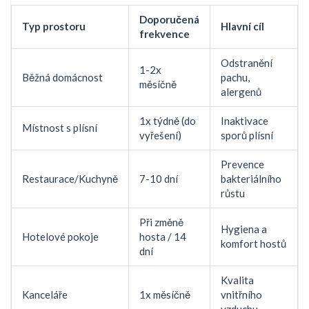
Doporučená
Typ prostoru
Hlavní cíl
frekvence
Odstranění
1-2x
Běžná domácnost
pachu,
měsíčně
alergenů
1x týdně (do
Inaktivace
Místnost s plísní
vyřešení)
sporů plísní
Prevence
Restaurace/Kuchyně
7-10 dní
bakteriálního
růstu
Při změně
Hygiena a
Hotelové pokoje
hosta / 14
komfort hostů
dní
Kvalita
Kanceláře
1x měsíčně
vnitřního