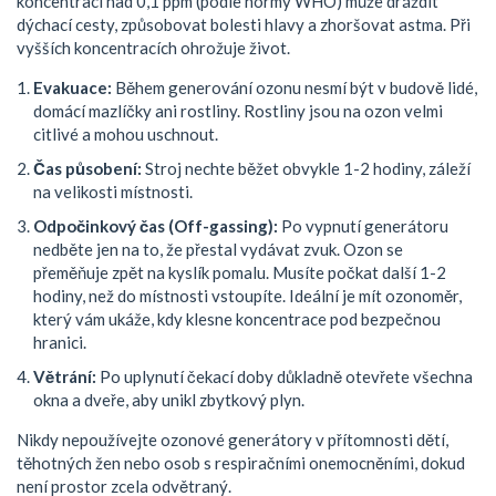
koncentraci nad 0,1 ppm (podle normy WHO) může dráždit
dýchací cesty, způsobovat bolesti hlavy a zhoršovat astma. Při
vyšších koncentracích ohrožuje život.
Evakuace:
Během generování ozonu nesmí být v budově lidé,
domácí mazlíčky ani rostliny. Rostliny jsou na ozon velmi
citlivé a mohou uschnout.
Čas působení:
Stroj nechte běžet obvykle 1-2 hodiny, záleží
na velikosti místnosti.
Odpočinkový čas (Off-gassing):
Po vypnutí generátoru
nedběte jen na to, že přestal vydávat zvuk. Ozon se
přeměňuje zpět na kyslík pomalu. Musíte počkat další 1-2
hodiny, než do místnosti vstoupíte. Ideální je mít ozonoměr,
který vám ukáže, kdy klesne koncentrace pod bezpečnou
hranici.
Větrání:
Po uplynutí čekací doby důkladně otevřete všechna
okna a dveře, aby unikl zbytkový plyn.
Nikdy nepoužívejte ozonové generátory v přítomnosti dětí,
těhotných žen nebo osob s respiračními onemocněními, dokud
není prostor zcela odvětraný.