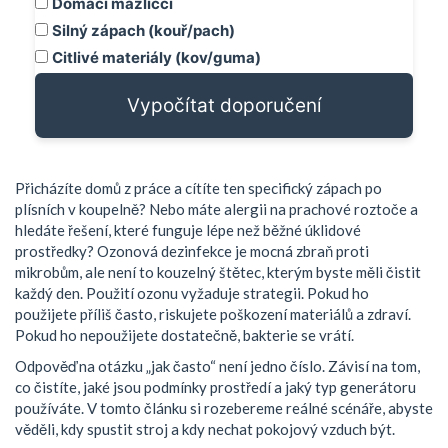
Domácí mazlíčci
Silný zápach (kouř/pach)
Citlivé materiály (kov/guma)
Vypočítat doporučení
Přicházíte domů z práce a cítíte ten specifický zápach po
plísních v koupelně? Nebo máte alergii na prachové roztoče a
hledáte řešení, které funguje lépe než běžné úklidové
prostředky? Ozonová dezinfekce je mocná zbraň proti
mikrobům, ale není to kouzelný štětec, kterým byste měli čistit
každý den. Použití ozonu vyžaduje strategii. Pokud ho
použijete příliš často, riskujete poškození materiálů a zdraví.
Pokud ho nepoužijete dostatečně, bakterie se vrátí.
Odpověď na otázku „jak často“ není jedno číslo. Závisí na tom,
co čistíte, jaké jsou podmínky prostředí a jaký typ generátoru
používáte. V tomto článku si rozebereme reálné scénáře, abyste
věděli, kdy spustit stroj a kdy nechat pokojový vzduch být.