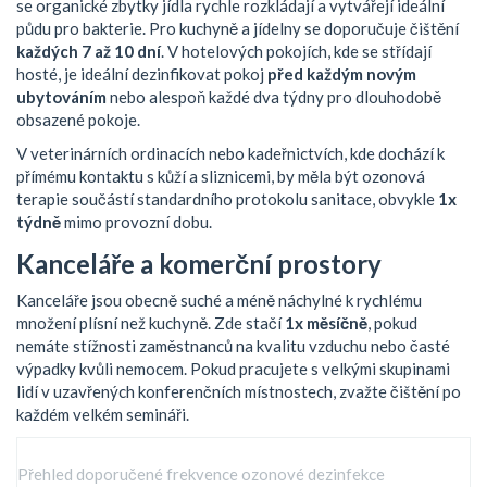
se organické zbytky jídla rychle rozkládají a vytvářejí ideální
půdu pro bakterie. Pro kuchyně a jídelny se doporučuje čištění
každých 7 až 10 dní
. V hotelových pokojích, kde se střídají
hosté, je ideální dezinfikovat pokoj
před každým novým
ubytováním
nebo alespoň každé dva týdny pro dlouhodobě
obsazené pokoje.
V veterinárních ordinacích nebo kadeřnictvích, kde dochází k
přímému kontaktu s kůží a sliznicemi, by měla být ozonová
terapie součástí standardního protokolu sanitace, obvykle
1x
týdně
mimo provozní dobu.
Kanceláře a komerční prostory
Kanceláře jsou obecně suché a méně náchylné k rychlému
množení plísní než kuchyně. Zde stačí
1x měsíčně
, pokud
nemáte stížnosti zaměstnanců na kvalitu vzduchu nebo časté
výpadky kvůli nemocem. Pokud pracujete s velkými skupinami
lidí v uzavřených konferenčních místnostech, zvažte čištění po
každém velkém semináři.
Přehled doporučené frekvence ozonové dezinfekce