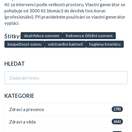
Kč za intervenci podle velikosti prostoru. Vlastní generátor se
pohybuje od 3000 Kč (domácí) do desítek tisíc korun
(profesionální). Při pravidelném používání se vlastní generátor
vyplácí.
Štítky:
dezinfekce ozonem
frekvence čištění ozonem
bezpečnost ozonu
odstranění bakterií
hygiena interiéru
HLEDAT
KATEGORIE
Zdraví a prevence
(78)
Zdraví a věda
(66)