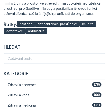
nimi o živiny a prostor ve střevech. Tím vytvářejí nepřátelské
prostředí pro škodlivé mikroby a posilují bariérovou funkci
střevní sliznice, což brání jejich proniknutí do organismu.
Štítky:
bakterie
antibakteriální prostředky
imunita
dezinfekce
antibiotika
HLEDAT
KATEGORIE
Zdraví a prevence
(78)
Zdraví a věda
(66)
Zdraví a medicína
(31)