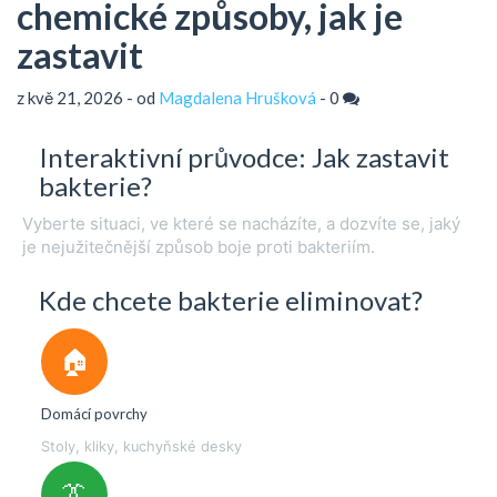
chemické způsoby, jak je
zastavit
z kvě 21, 2026 - od
Magdalena Hrušková
-
0
Interaktivní průvodce: Jak zastavit
bakterie?
Vyberte situaci, ve které se nacházíte, a dozvíte se, jaký
je nejužitečnější způsob boje proti bakteriím.
Kde chcete bakterie eliminovat?
🏠
Domácí povrchy
Stoly, kliky, kuchyňské desky
👔