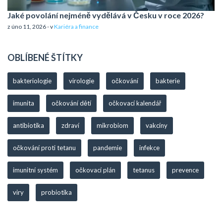
Jaké povolání nejméně vydělává v Česku v roce 2026?
z úno 11, 2026 - v
Kariéra a finance
OBLÍBENÉ ŠTÍTKY
bakteriologie
virologie
očkování
bakterie
imunita
očkování dětí
očkovací kalendář
antibiotika
zdraví
mikrobiom
vakcíny
očkování proti tetanu
pandemie
infekce
imunitní systém
očkovací plán
tetanus
prevence
viry
probiotika