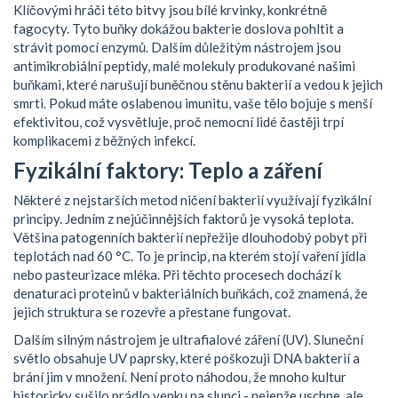
Klíčovými hráči této bitvy jsou bílé krvinky, konkrétně
fagocyty. Tyto buňky dokážou bakterie doslova pohltit a
strávit pomocí enzymů. Dalším důležitým nástrojem jsou
antimikrobiální peptidy, malé molekuly produkované našimi
buňkami, které narušují buněčnou stěnu bakterií a vedou k jejich
smrti. Pokud máte oslabenou imunitu, vaše tělo bojuje s menší
efektivitou, což vysvětluje, proč nemocní lidé častěji trpí
komplikacemi z běžných infekcí.
Fyzikální faktory: Teplo a záření
Některé z nejstarších metod ničení bakterií využívají fyzikální
principy. Jedním z nejúčinnějších faktorů je vysoká teplota.
Většina patogenních bakterií nepřežije dlouhodobý pobyt při
teplotách nad 60 °C. To je princip, na kterém stojí vaření jídla
nebo pasteurizace mléka. Při těchto procesech dochází k
denaturaci proteinů v bakteriálních buňkách, což znamená, že
jejich struktura se rozevře a přestane fungovat.
Dalším silným nástrojem je ultrafialové záření (UV). Sluneční
světlo obsahuje UV paprsky, které poškozuji DNA bakterií a
brání jim v množení. Není proto náhodou, že mnoho kultur
historicky sušilo prádlo venku na slunci - nejenže uschne, ale