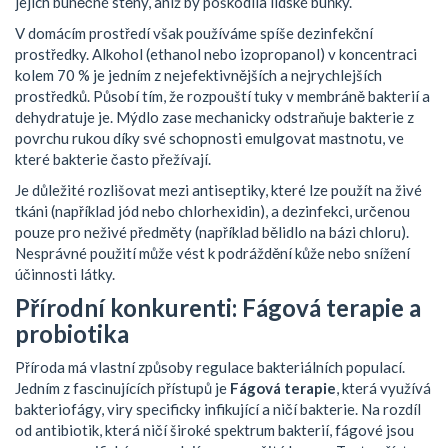
jejich buněčné stěny, aniž by poškodila lidské buňky.
V domácím prostředí však používáme spíše dezinfekční
prostředky. Alkohol (ethanol nebo izopropanol) v koncentraci
kolem 70 % je jedním z nejefektivnějších a nejrychlejších
prostředků. Působí tím, že rozpouští tuky v membráně bakterií a
dehydratuje je. Mýdlo zase mechanicky odstraňuje bakterie z
povrchu rukou díky své schopnosti emulgovat mastnotu, ve
které bakterie často přežívají.
Je důležité rozlišovat mezi antiseptiky, které lze použít na živé
tkáni (například jód nebo chlorhexidin), a dezinfekci, určenou
pouze pro neživé předměty (například bělidlo na bázi chloru).
Nesprávné použití může vést k podráždění kůže nebo snížení
účinnosti látky.
Přírodní konkurenti: Fágová terapie a
probiotika
Příroda má vlastní způsoby regulace bakteriálních populací.
Jedním z fascinujících přístupů je
Fágová terapie
, která využívá
bakteriofágy, viry specificky infikující a ničí bakterie
. Na rozdíl
od antibiotik, která ničí široké spektrum bakterií, fágové jsou