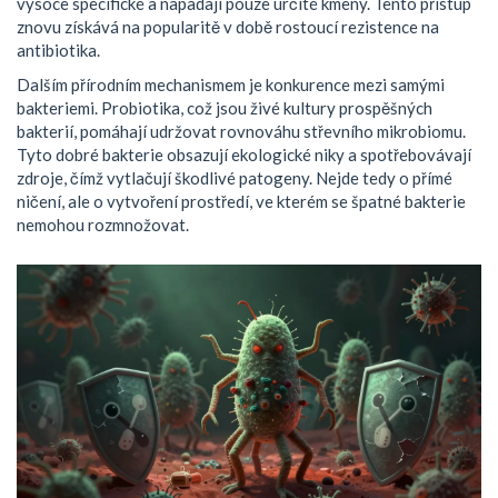
vysoce specifické a napadají pouze určité kmeny. Tento přístup
znovu získává na popularitě v době rostoucí rezistence na
antibiotika.
Dalším přírodním mechanismem je konkurence mezi samými
bakteriemi. Probiotika, což jsou živé kultury prospěšných
bakterií, pomáhají udržovat rovnováhu střevního mikrobiomu.
Tyto dobré bakterie obsazují ekologické niky a spotřebovávají
zdroje, čímž vytlačují škodlivé patogeny. Nejde tedy o přímé
ničení, ale o vytvoření prostředí, ve kterém se špatné bakterie
nemohou rozmnožovat.