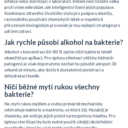
infekce nebo sterilizaci v laboratoři. Klíčem není totální válka
proti všem mikrobům, ale inteligentní řízení jejich populace.
Kombinace zdravého životního stylu pro podporu imunity,
racionálního používání chemických látek a respektu k
přirozeným biologickým procesům je tou nejlepší strategií pro
udržení zdraví.
Jak rychle působí alkohol na bakterie?
Alkohol v koncentraci 60-80 % začne ničit bakterie téměř
okamžitě po aplikaci. Pro úplnou eliminaci většiny běžných
patogenů je však doporučeno nechat ho působit alespoň 30
sekund až minutu, aby došlo k dostatečné penetraci a
dehydrataci buněk.
Ničí běžné mytí rukou všechny
bakterie?
Ne, mytí rukou mýdlem a vodou primárně mechanicky
odstraňuje bakterie a mastnotu, ve které žijí. Nezabíjí je
chemicky, ale snižuje jejich počet na bezpečnou hladinu. Pro
úplnou sterilizaci by bylo nutné použít silnější dezinfekční
prostředky, které by však mohly poškodit pokožku.