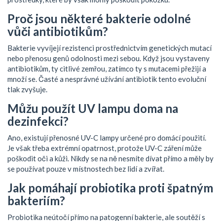
Proč jsou některé bakterie odolné
vůči antibiotikům?
Bakterie vyvíjejí rezistenci prostřednictvím genetických mutací
nebo přenosu genů odolnosti mezi sebou. Když jsou vystaveny
antibiotikům, ty citlivé zemřou, zatímco ty s mutacemi přežijí a
množí se. Časté a nesprávné užívání antibiotik tento evoluční
tlak zvyšuje.
Můžu použít UV lampu doma na
dezinfekci?
Ano, existují přenosné UV-C lampy určené pro domácí použití.
Je však třeba extrémní opatrnost, protože UV-C záření může
poškodit oči a kůži. Nikdy se na ně nesmíte dívat přímo a měly by
se používat pouze v místnostech bez lidí a zvířat.
Jak pomáhají probiotika proti špatným
bakteriím?
Probiotika neútočí přímo na patogenní bakterie, ale soutěží s