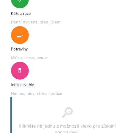
Kůže a ruce
Denní hygiena, před jídlem
🍳
Potraviny
Mléko, maso, ovoce
💊
Infekce v těle
Nemoc, rány, střevní potíže
🔎
Klikněte na jednu z možností vlevo pro získání
doporučení.