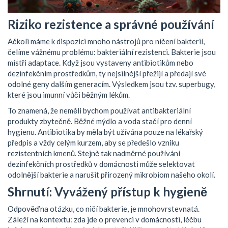
Riziko rezistence a správné používání
Ačkoli máme k dispozici mnoho nástrojů pro ničení bakterií,
čelíme vážnému problému: bakteriální rezistenci. Bakterie jsou
mistři adaptace. Když jsou vystaveny antibiotikům nebo
dezinfekčním prostředkům, ty nejsilnější přežijí a předají své
odolné geny dalším generacím. Výsledkem jsou tzv. superbugy,
které jsou imunní vůči běžným lékům.
To znamená, že neměli bychom používat antibakteriální
produkty zbytečně. Běžné mýdlo a voda stačí pro denní
hygienu. Antibiotika by měla být užívána pouze na lékařský
předpis a vždy celým kurzem, aby se předešlo vzniku
rezistentních kmenů. Stejně tak nadměrné používání
dezinfekčních prostředků v domácnosti může selektovat
odolnější bakterie a narušit přirozený mikrobiom našeho okolí.
Shrnutí: Vyvážený přístup k hygieně
Odpověď na otázku, co ničí bakterie, je mnohovrstevnatá.
Záleží na kontextu: zda jde o prevenci v domácnosti, léčbu