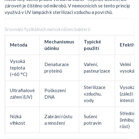
zároveň je čištěno od mikrobů. V nemocnicích se tento princip
využívá v UV lampách k sterilizaci vzduchu a povrchů.
Srovnání fyzikálních metod ničení bakterií
Mechanismus
Typické
Metoda
Efektivi
účinku
použití
Vysoká
Denaturace
Vaření,
Velmi
teplota
proteinů
pasteurizace
vysoká
(>60 °C)
Sterilizace
Vysoká
Ultrafialové
Poškození
vzduchu,
(záleží na
záření (UV)
DNA
vody
intenzitě
Střední
Nízká
Zabrání růstu
Sušení
(inhibuje
vlhkost
a množení
potravin
růst)