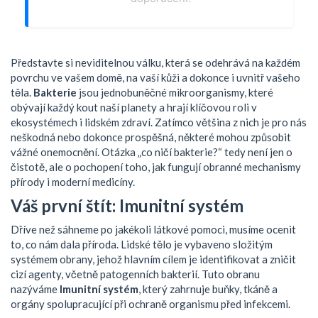
Představte si neviditelnou válku, která se odehrává na každém
povrchu ve vašem domě, na vaší kůži a dokonce i uvnitř vašeho
těla.
Bakterie
jsou
jednobuněčné mikroorganismy, které
obývají každý kout naší planety a hrají klíčovou roli v
ekosystémech i lidském zdraví
. Zatímco většina z nich je pro nás
neškodná nebo dokonce prospěšná, některé mohou způsobit
vážné onemocnění. Otázka „co ničí bakterie?“ tedy není jen o
čistotě, ale o pochopení toho, jak fungují obranné mechanismy
přírody i moderní medicíny.
Váš první štít: Imunitní systém
Dříve než sáhneme po jakékoli látkové pomoci, musíme ocenit
to, co nám dala příroda. Lidské tělo je vybaveno složitým
systémem obrany, jehož hlavním cílem je identifikovat a zničit
cizí agenty, včetně patogenních bakterií. Tuto obranu
nazýváme
Imunitní systém
, který
zahrnuje buňky, tkáně a
orgány spolupracující při ochraně organismu před infekcemi
.