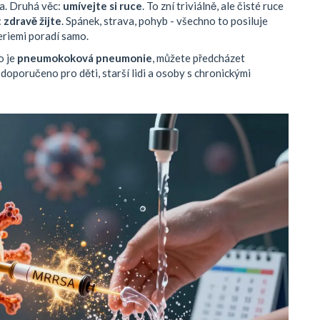
ka. Druhá věc:
umívejte si ruce
. To zní triviálně, ale čisté ruce
:
zdravě žijte
. Spánek, strava, pohyb - všechno to posiluje
teriemi poradí samo.
o je
pneumokoková pneumonie
, můžete předcházet
poručeno pro děti, starší lidi a osoby s chronickými