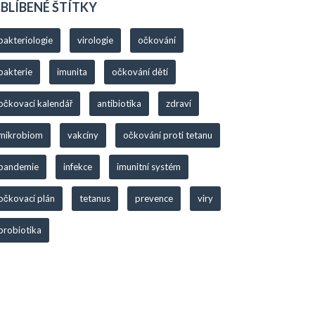
BLÍBENÉ ŠTÍTKY
bakteriologie
virologie
očkování
bakterie
imunita
očkování dětí
očkovací kalendář
antibiotika
zdraví
mikrobiom
vakcíny
očkování proti tetanu
pandemie
infekce
imunitní systém
očkovací plán
tetanus
prevence
viry
probiotika