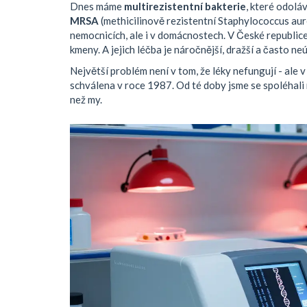
Dnes máme
multirezistentní bakterie
, které odolá
MRSA
(methicilinově rezistentní Staphylococcus au
nemocnicích, ale i v domácnostech. V České republice
kmeny. A jejich léčba je náročnější, dražší a často ne
Největší problém není v tom, že léky nefungují - ale v
schválena v roce 1987. Od té doby jsme se spoléhali n
než my.