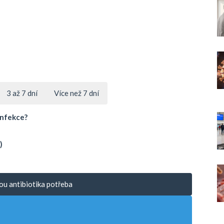
3 až 7 dní
Více než 7 dní
infekce?
)
jsou antibiotika potřeba