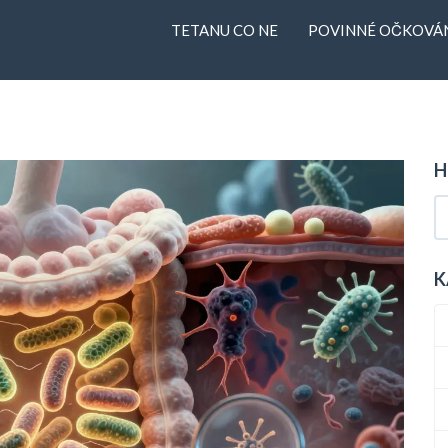
TETANU CO NE
POVINNÉ OČKOVÁN
H
K