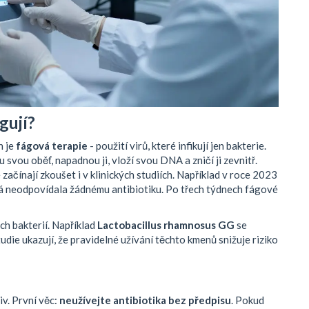
gují?
h je
fágová terapie
- použití virů, které infikují jen bakterie.
svou oběť, napadnou ji, vloží svou DNA a zničí ji zevnitř.
 začínají zkoušet i v klinických studiích. Například v roce 2023
terá neodpovídala žádnému antibiotiku. Po třech týdnech fágové
ch bakterií. Například
Lactobacillus rhamnosus GG
se
die ukazují, že pravidelné užívání těchto kmenů snižuje riziko
iv. První věc:
neužívejte antibiotika bez předpisu
. Pokud