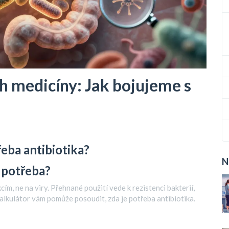
h medicíny: Jak bojujeme s
řeba antibiotika?
N
 potřeba?
ím, ne na viry. Přehnané použití vede k rezistenci bakterií,
alkulátor vám pomůže posoudit, zda je potřeba antibiotika.