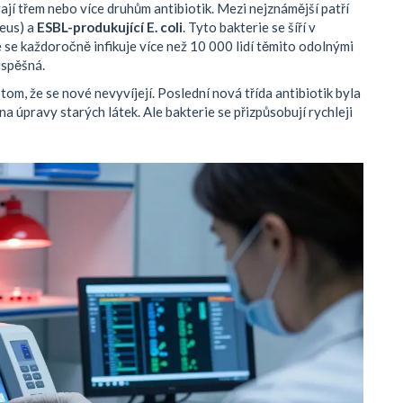
vají třem nebo více druhům antibiotik. Mezi nejznámější patří
reus) a
ESBL-produkující E. coli
. Tyto bakterie se šíří v
 se každoročně infikuje více než 10 000 lidí těmito odolnými
úspěšná.
 tom, že se nové nevyvíjejí. Poslední nová třída antibiotik byla
a úpravy starých látek. Ale bakterie se přizpůsobují rychleji