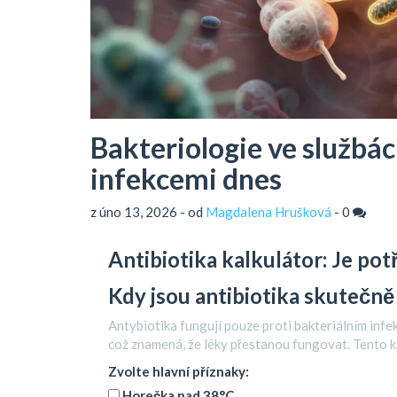
Bakteriologie ve službác
infekcemi dnes
z úno 13, 2026 - od
Magdalena Hrušková
-
0
Antibiotika kalkulátor: Je pot
Kdy jsou antibiotika skutečně
Antybiotika fungují pouze proti bakteriálním infekc
což znamená, že léky přestanou fungovat. Tento k
Zvolte hlavní příznaky:
Horečka nad 38°C