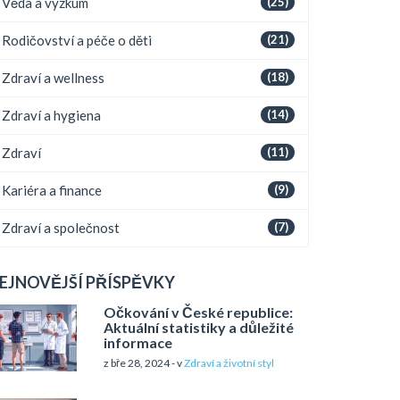
Věda a výzkum
(25)
Rodičovství a péče o děti
(21)
Zdraví a wellness
(18)
Zdraví a hygiena
(14)
Zdraví
(11)
Kariéra a finance
(9)
Zdraví a společnost
(7)
EJNOVĚJŠÍ PŘÍSPĚVKY
Očkování v České republice:
Aktuální statistiky a důležité
informace
z bře 28, 2024 - v
Zdraví a životní styl