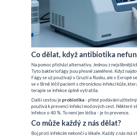
Co dělat, když antibiotika nefun
Na pomoc přichází alternativy. Jednou z nejslibnějšíc
Tyto bakteriofágy jsou přesně zaměřené. Když najdou 
Fágy se už používají v Gruzií a Rusku, ale v Evropě se
se v Brně léčil pacient s chronickou infekcí kůže, k
terapie se infekce úplně vytratila.
Další cestou je
probiotika
- přímé podávání užitečný
používá k prevenci infekcí močových cest. Některé stu
infekce o 40 %. To není jen léčba - je to prevence.
Co může každý z nás dělat?
Boj proti infekcím nekončí u lékaře. Každý z nás má vl