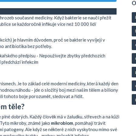
O
 hrozeb současné medicíny. Když bakterie se naučí přežít
blice se každoročně infikuje více než 10 000 lidí
fekcích) je hlavním důvodem, proč se bakterie vyvíjejí v
o antibiotika bez potřeby.
ékařského předpisu - Nepoužívejte zbytky předchozích
 předchází infekcím
ismech. Je to základ celé moderní medicíny, která každý den
áhodnou náhodu - jde o složitý boj mezi naším tělem a biliony
čili tohoto boje porozumět, sledovat a řídit.
em těle?
e plné dobrých. Každý člověk má v žaludku, střevech a na kůži
e. Tyto mikroby, známé jako
mikrobiom
, pomáhají trávit
ými patogeny. Ale když se některé z nich vyskytnou mimo své
 do močového traktu - mohou způsobit infekce.