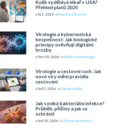
Kolik vydělává lékař v USA?
Přehled platů 2025
z říj 5, 2025 - v
Kariéra a finance
Virologie a kybernetická
bezpečnost: Jak biologické
principy ovlivňují digitální
hrozby
z čen 30, 2026 - v
Věda a technologie
Virologie a cestovní ruch: Jak
nové viry mění pravidla
cestování
z led 3, 2026 - v
Zdraví a věda
Jak vzniká bakteriální infekce?
Průběh, příčiny a jak se
ochránit
z led 13, 2026 - v
Zdraví a prevence