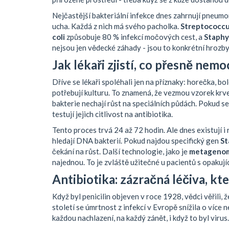
Nejčastější bakteriální infekce dnes zahrnují pneumo
ucha. Každá z nich má svého pacholka.
Streptococc
coli
způsobuje 80 % infekcí močových cest, a
Staphy
nejsou jen vědecké záhady - jsou to konkrétní hrozby, k
Jak lékaři zjistí, co přesně nem
Dříve se lékaři spoléhali jen na příznaky: horečka, b
potřebují kulturu. To znamená, že vezmou vzorek krve
bakterie nechají růst na speciálních půdách. Pokud se
testují jejich citlivost na antibiotika.
Tento proces trvá 24 až 72 hodin. Ale dnes existují i
hledají DNA bakterií. Pokud najdou specifický gen
St
čekání na růst. Další technologie, jako je
metagenom
najednou. To je zvláště užitečné u pacientů s opakují
Antibiotika: zázračná léčiva, kte
Když byl penicilin objeven v roce 1928, vědci věřili, 
století se úmrtnost z infekcí v Evropě snížila o více 
každou nachlazení, na každý zánět, i když to byl virus.