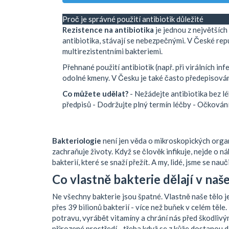
Proč je správné použití antibiotik důležité
Rezistence na antibiotika
je jednou z největších
antibiotika, stávají se nebezpečnými. V České repu
multirezistentními bakteriemi.
Přehnané použití antibiotik (např. při virálních in
odolné kmeny. V Česku je také často předepisován
Co můžete udělat?
- Nežádejte antibiotika bez l
předpisů - Dodržujte plný termín léčby - Očkování
Bakteriologie
není jen věda o mikroskopických organ
zachraňuje životy. Když se člověk infikuje, nejde o n
bakterií, které se snaží přežít. A my, lidé, jsme se nau
Co vlastně bakterie dělají v naš
Ne všechny bakterie jsou špatné. Vlastně naše tělo j
přes 39 bilionů bakterií - více než buňek v celém těl
potravu, vyrábět vitamíny a chrání nás před škodliv
přirozené prostředí - třeba když se z kůže dostanou