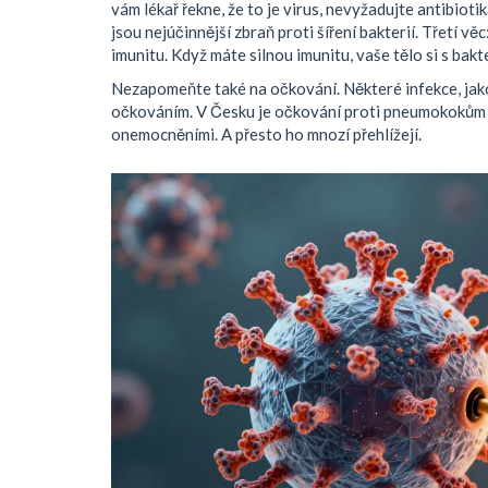
vám lékař řekne, že to je virus, nevyžadujte antibioti
jsou nejúčinnější zbraň proti šíření bakterií. Třetí věc
imunitu. Když máte silnou imunitu, vaše tělo si s bak
Nezapomeňte také na očkování. Některé infekce, jak
očkováním. V Česku je očkování proti pneumokokům do
onemocněními. A přesto ho mnozí přehlížejí.