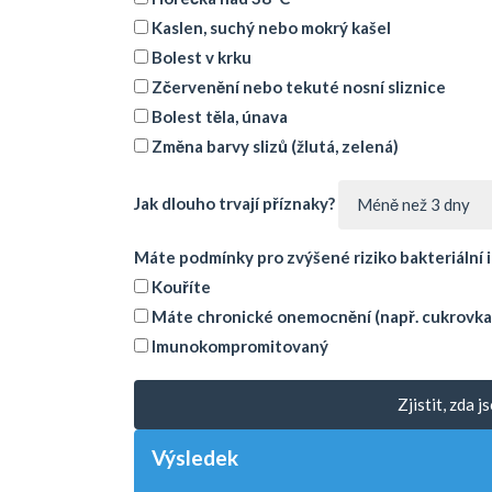
Kaslen, suchý nebo mokrý kašel
Bolest v krku
Zčervenění nebo tekuté nosní sliznice
Bolest těla, únava
Změna barvy slizů (žlutá, zelená)
Jak dlouho trvají příznaky?
Méně než 3 dny
Máte podmínky pro zvýšené riziko bakteriální 
Kouříte
Máte chronické onemocnění (např. cukrovka
Imunokompromitovaný
Zjistit, zda 
Výsledek