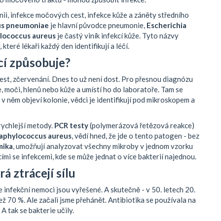
nii, infekce močových cest, infekce kůže a záněty středního
us pneumoniae
je hlavní původce pneumonie,
Escherichia
lococcus aureus
je častý viník infekcí kůže. Tyto názvy
teré lékaři každý den identifikují a léčí.
ocí způsobuje?
olest, zčervenání. Dnes to už není dost. Pro přesnou diagnózu
, moči, hlenů nebo kůže a umístí ho do laboratoře. Tam se
 v něm objeví kolonie, vědci je identifikují pod mikroskopem a
 rychlejší metody.
PCR testy
(polymerázová řetězová reakce)
aphylococcus aureus
, vědí hned, že jde o tento patogen - bez
ika
, umožňují analyzovat všechny mikroby v jednom vzorku
cími se infekcemi, kde se může jednat o více bakterií najednou.
rá ztrácejí sílu
že infekční nemoci jsou vyřešené. A skutečně - v 50. letech 20.
než 70 %. Ale začali jsme přehánět. Antibiotika se používala na
 A tak se bakterie učily.