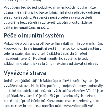
Provádění těchto jednoduchých hygienických návyků může
významně snížit riziko bakteriálních infekcí a přispět k udržení
zdraví celé rodiny. Prevencí a péčí o sebe a své prostředí
vytváříme bezpečnější a zdravější životní prostor, kde se
bakterie nemají šanci množit.
Péče o imunitní systém
Pokud jde o ochranu proti bakteriím a dalším mikroorganismům,
klíčovou roli hraje
imunitní systém
. Tento komplexní systém v
těle funguje jako neviditelná síť, která nás chrání před
napadením zvenčí. Posílení imunitního systému je tedy
základním krokem, jak se bránit infekcím a udržovat si zdraví.
Vyvážená strava
Jedním z nejdůležitějších faktorů pro silný imunitní systém je
vyvážená strava. Naše tělo potřebuje nejen vitamíny a minerály,
ale také dostatek proteinů, zdravých tuků a vlákniny. Věděli jste
například, že vitamín C je důležitý pro tvorbu bílých krvinek,
které bojují proti infekcím? Konzumace ovoce a zeleniny, jako
jsou citrusy, brokolice, a paprika, může výrazně posílit vaši