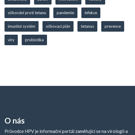
očkování proti tetanu
pandemie
infekce
imunitní systém
očkovací plán
tetanus
prevence
viry
probiotika
O nás
Průvodce HPV je informační portál zaměřující se na virologii a