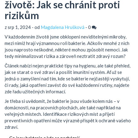
životě: Jak se chránit proti
rizikům
z srp 1, 2024 - od
Magdalena Hrušková
-
0
V každodenním životě jsme obklopeni neviditelnými mikroby,
mezi nimiž hrají významnou roli bakterie. Ačkoliv mnohé z nich
jsou naprosto neškodné, některé mohou způsobit nemoci. Jak
tedy minimalizovat rizika a zároveň neztratit zdravý rozum?
Článek nabízí nejen praktické tipy na hygienu, ale také přehled,
jak se starat o své zdraví a posílit imunitní systém. Ať už se
jedná o zamyšlení nad tím, kde se bakterie nejčastěji vyskytují,
či rady, jaká opatření zavést do své každodenní rutiny, najdete
zde řadu užitečných informací.
Je třeba si uvědomit, že bakterie jsou všude kolem nás – v
domácnosti, na pracovních plochách, ale také například na
veřejných místech. Identifikace rizikových míst a přijetí
preventivních opatření může výrazně přispět k ochraně vašeho
zdraví.
Co jsou bakterie a kde se nacházejí