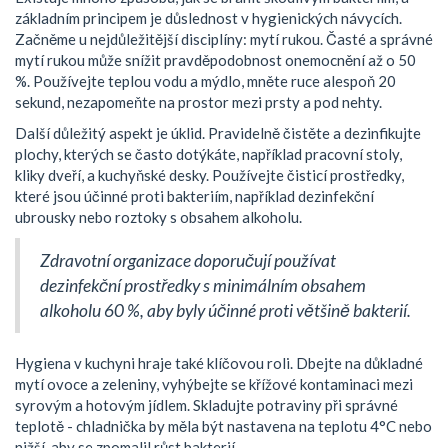
základním principem je důslednost v hygienických návycích.
Začněme u nejdůležitější disciplíny: mytí rukou. Časté a správné
mytí rukou může snížit pravděpodobnost onemocnění až o 50
%. Používejte teplou vodu a mýdlo, mněte ruce alespoň 20
sekund, nezapomeňte na prostor mezi prsty a pod nehty.
Další důležitý aspekt je úklid. Pravidelně čistěte a dezinfikujte
plochy, kterých se často dotýkáte, například pracovní stoly,
kliky dveří, a kuchyňské desky. Používejte čisticí prostředky,
které jsou účinné proti bakteriím, například dezinfekční
ubrousky nebo roztoky s obsahem alkoholu.
Zdravotní organizace doporučují používat
dezinfekční prostředky s minimálním obsahem
alkoholu 60 %, aby byly účinné proti většině bakterií.
Hygiena v kuchyni hraje také klíčovou roli. Dbejte na důkladné
mytí ovoce a zeleniny, vyhýbejte se křížové kontaminaci mezi
syrovým a hotovým jídlem. Skladujte potraviny při správné
teplotě - chladnička by měla být nastavena na teplotu 4°C nebo
nižší, aby se zpomalil růst bakterií.