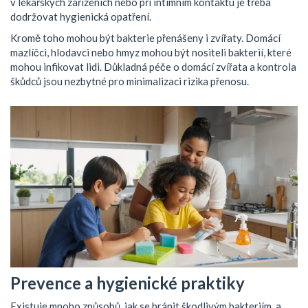
v lékařských zařízeních nebo při intimním kontaktu je třeba
dodržovat hygienická opatření.
Kromě toho mohou být bakterie přenášeny i zvířaty. Domácí
mazlíčci, hlodavci nebo hmyz mohou být nositeli bakterií, které
mohou infikovat lidi. Důkladná péče o domácí zvířata a kontrola
škůdců jsou nezbytné pro minimalizaci rizika přenosu.
Prevence a hygienické praktiky
Existuje mnoho způsobů, jak se bránit škodlivým bakteriím, a