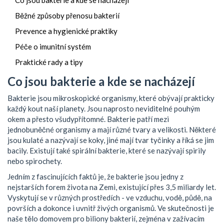
Běžné způsoby přenosu bakterií
Prevence a hygienické praktiky
Péče o imunitní systém
Praktické rady a tipy
Co jsou bakterie a kde se nacházejí
Bakterie jsou mikroskopické organismy, které obývají prakticky
každý kout naší planety. Jsou naprosto neviditelné pouhým
okem a přesto všudypřítomné. Bakterie patří mezi
jednobuněčné organismy a mají různé tvary a velikosti. Některé
jsou kulaté a nazývají se koky, jiné mají tvar tyčinky a říká se jim
bacily. Existují také spirální bakterie, které se nazývají spirily
nebo spirochety.
Jedním z fascinujících faktů je, že bakterie jsou jedny z
nejstarších forem života na Zemi, existující přes 3,5 miliardy let.
Vyskytují se v různých prostředích - ve vzduchu, vodě, půdě, na
površích a dokonce i uvnitř živých organismů. Ve skutečnosti je
naše tělo domovem pro biliony bakterií, zejména v zažívacím