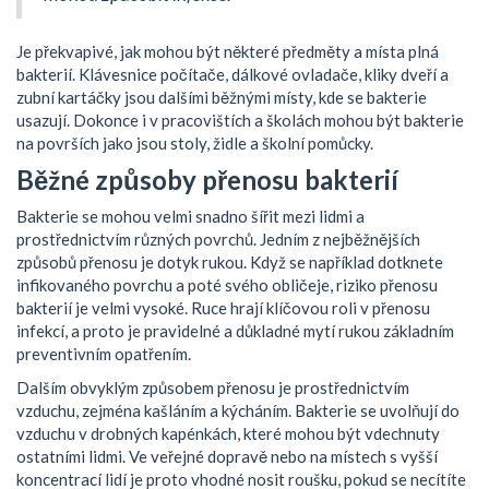
Je překvapivé, jak mohou být některé předměty a místa plná
bakterií. Klávesnice počítače, dálkové ovladače, kliky dveří a
zubní kartáčky jsou dalšími běžnými místy, kde se bakterie
usazují. Dokonce i v pracovištích a školách mohou být bakterie
na površích jako jsou stoly, židle a školní pomůcky.
Běžné způsoby přenosu bakterií
Bakterie se mohou velmi snadno šířit mezi lidmi a
prostřednictvím různých povrchů. Jedním z nejběžnějších
způsobů přenosu je dotyk rukou. Když se například dotknete
infikovaného povrchu a poté svého obličeje, riziko přenosu
bakterií je velmi vysoké. Ruce hrají klíčovou roli v přenosu
infekcí, a proto je pravidelné a důkladné mytí rukou základním
preventivním opatřením.
Dalším obvyklým způsobem přenosu je prostřednictvím
vzduchu, zejména kašláním a kýcháním. Bakterie se uvolňují do
vzduchu v drobných kapénkách, které mohou být vdechnuty
ostatními lidmi. Ve veřejné dopravě nebo na místech s vyšší
koncentrací lidí je proto vhodné nosit roušku, pokud se necítíte