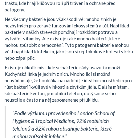
traktu, kde hrají klíčovou roli při trávení a ochraně před
patogeny.
Ne všechny bakterie jsou však škodlivé; mnoho z nich je
nezbytných pro zdravé fungování ekosystémů a těl. Například
bakterie v našich střevech pomáhají rozkládat potravu a
vytvářet vitamíny. Ale existuje také mnoho bakterií, které
mohou způsobit onemocnění. Tyto patogenní bakterie mohou
vést například k infekcím, jako jsou streptokokové bolesti v krku
nebo zápal plic.
Existuje několik míst, kde se bakterie rády usazují a množí.
Kuchyňská linka je jedním z nich. Mnoho lidí si možná
neuvědomuje, že houbička na nádobí je ideálním prostředím pro
růst bakterií kvůli své vlhkosti a zbytkům jídla. Dalším místem,
kde bakterie kvetou, je mobilní telefon; dotýkáme se ho
neustále a často na něj zapomeneme při úklidu.
"Podle výzkumu provedeného London School of
Hygiene & Tropical Medicine, 92% mobilních
telefonů a 82% rukou obsahuje bakterie, které
mohou způsobit infekce."