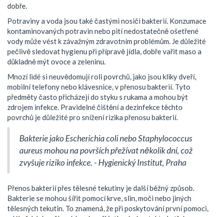
dobře.
Potraviny a voda jsou také častými nosiči bakterií. Konzumace
kontaminovaných potravin nebo pití nedostatečně ošetřené
vody může vést k závažným zdravotním problémům. Je důležité
pečlivě sledovat hygienu při přípravě jídla, dobře vařit maso a
důkladně mýt ovoce a zeleninu.
Mnozí lidé si neuvědomují roli povrchů, jako jsou kliky dveří,
mobilní telefony nebo klávesnice, v přenosu bakterií. Tyto
předměty často přicházejí do styku s rukama a mohou být
zdrojem infekce. Pravidelné čištění a dezinfekce těchto
povrchů je důležité pro snížení rizika přenosu bakterií.
Bakterie jako Escherichia coli nebo Staphylococcus
aureus mohou na površích přežívat několik dní, což
zvyšuje riziko infekce. - Hygienický Institut, Praha
Přenos bakterií přes tělesné tekutiny je další běžný způsob.
Bakterie se mohou šířit pomocí krve, slin, moči nebo jiných
tělesných tekutin. To znamená, že při poskytování první pomoci,