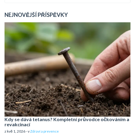
NEJNOVĚJŠÍ PŘÍSPĚVKY
Kdy se dává tetanus? Kompletní průvodce očkováním a
revakcinací
z kvě 1, 2026 - v
Zdraví a prevence