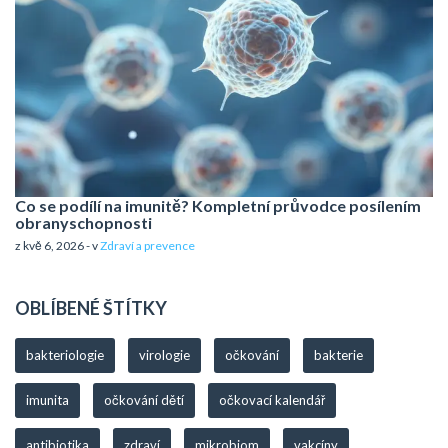
Co se podílí na imunitě? Kompletní průvodce posílením
obranyschopnosti
z kvě 6, 2026 - v
Zdraví a prevence
OBLÍBENÉ ŠTÍTKY
bakteriologie
virologie
očkování
bakterie
imunita
očkování dětí
očkovací kalendář
antibiotika
zdraví
mikrobiom
vakcíny