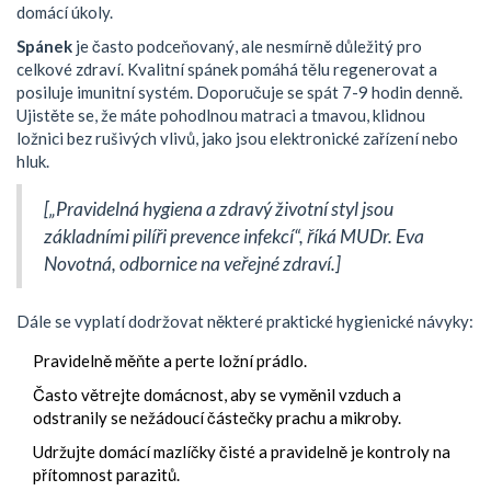
domácí úkoly.
Spánek
je často podceňovaný, ale nesmírně důležitý pro
celkové zdraví. Kvalitní spánek pomáhá tělu regenerovat a
posiluje imunitní systém. Doporučuje se spát 7-9 hodin denně.
Ujistěte se, že máte pohodlnou matraci a tmavou, klidnou
ložnici bez rušivých vlivů, jako jsou elektronické zařízení nebo
hluk.
[„Pravidelná hygiena a zdravý životní styl jsou
základními pilíři prevence infekcí“, říká MUDr. Eva
Novotná, odbornice na veřejné zdraví.]
Dále se vyplatí dodržovat některé praktické hygienické návyky:
Pravidelně měňte a perte ložní prádlo.
Často větrejte domácnost, aby se vyměnil vzduch a
odstranily se nežádoucí částečky prachu a mikroby.
Udržujte domácí mazlíčky čisté a pravidelně je kontroly na
přítomnost parazitů.