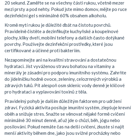
20 sekund. Zaměřte se na všechny části rukou, včetně mezer
mezi prsty a pod nehty. Pokud jste mimo domov, mějte po ruce
dezinfekční gel s minimálně 60% obsahem alkoholu.
Kromě mytí rukou je důležité dbát na čistotu povrchů.
Pravidelně čistěte a dezinfikujte kuchyňské a koupelnové
plochy, kliky dveří, mobilní telefony a dalších často dotýkané
povrchy. Používejte dezinfekční prostředky, které jsou
certifikované a účinné proti bakteriím.
Nezapomínejte ani na kvalitní stravování a dostatečnou
hydrataci. Jíst vyváženou stravu bohatou na vitamíny a
minerály je zásadní pro podporu imunitního systému. Zahrňte
do jídelníčku hodně ovoce, zeleniny, celozrnných výrobků a
zdravých tuků. Pít alespoň osm sklenic vody denně je klíčové
pro hydrataci a vyplavování toxinů z těla.
Pravidelný pohyb je dalším důležitým faktorem pro udržení
zdraví. Fyzická aktivita posiluje imunitní systém, zlepšuje krevní
oběh a snižuje stres. Snažte se věnovat nějaké formě cvičení
minimálně 30 minut denně, ať už jde o chůzi, běh, jógu nebo
posilování. Pokud nemáte čas na delší cvičení, zkuste si najít
menší aktivity během dne, jako jsou svižné procházky nebo