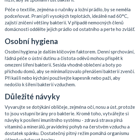
Péče o textilie, zejména o ručníky a ložní prádlo, by se neměla
podceňovat. Praní při vysokých teplotách, ideálně nad 60°C,
zajistí zničení většiny bakterií. V případě nemocných členů
domácnosti oddělte jejich prádlo od ostatního a perte ho zvlášť.
Osobní hygiena
Osobní hygiena je dalším klíčovým faktorem. Denní sprchování,
řádná péče o ústní dutinu a čistota oděvů mohou přispět k
omezení šíření bakterií. Sesida vhodně oblečení a boty po
příchodu domů, aby se minimalizovalo přenášení bakterií zvenčí.
Při kašli nebo kýchání používejte kapesník nebo paži, aby
nedošlo k šíření bakterií vzduchem.
Důležité návyky
Vyvarujte se dotýkání obličeje, zejména očí, nosu a úst, protože
to jsou vstupní brány pro bakterie. Kromě toho, vytvářejte si
návyky k posílení imunitního systému - zdravá strava plná
vitamínů a minerálů, pravidelný pohyb na čerstvém vzduchu a
dostatek spánku. Dostatečný pitný režim pomáhá organismu
účinně vylučovat toxiny.