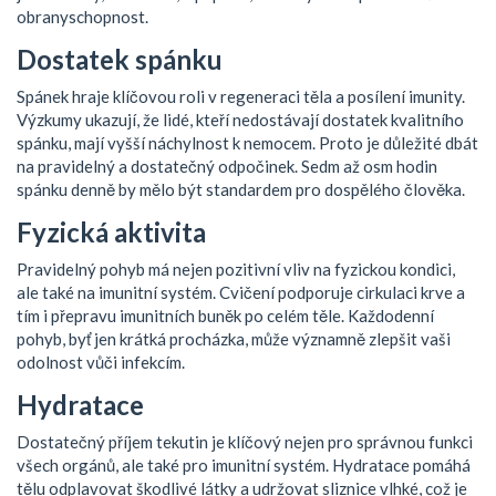
obranyschopnost.
Dostatek spánku
Spánek hraje klíčovou roli v regeneraci těla a posílení imunity.
Výzkumy ukazují, že lidé, kteří nedostávají dostatek kvalitního
spánku, mají vyšší náchylnost k nemocem. Proto je důležité dbát
na pravidelný a dostatečný odpočinek. Sedm až osm hodin
spánku denně by mělo být standardem pro dospělého člověka.
Fyzická aktivita
Pravidelný pohyb má nejen pozitivní vliv na fyzickou kondici,
ale také na imunitní systém. Cvičení podporuje cirkulaci krve a
tím i přepravu imunitních buněk po celém těle. Každodenní
pohyb, byť jen krátká procházka, může významně zlepšit vaši
odolnost vůči infekcím.
Hydratace
Dostatečný příjem tekutin je klíčový nejen pro správnou funkci
všech orgánů, ale také pro imunitní systém. Hydratace pomáhá
tělu odplavovat škodlivé látky a udržovat sliznice vlhké, což je