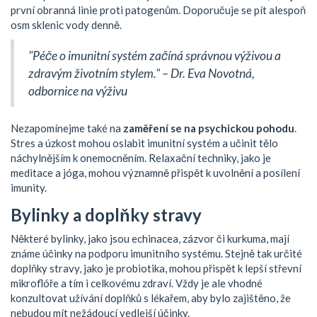
první obranná linie proti patogenům. Doporučuje se pít alespoň
osm sklenic vody denně.
"Péče o imunitní systém začíná správnou výživou a
zdravým životním stylem." – Dr. Eva Novotná,
odbornice na výživu
Nezapomínejme také na
zaměření se na psychickou pohodu
.
Stres a úzkost mohou oslabit imunitní systém a učinit tělo
náchylnějším k onemocněním. Relaxační techniky, jako je
meditace a jóga, mohou významně přispět k uvolnění a posílení
imunity.
Bylinky a doplňky stravy
Některé bylinky, jako jsou echinacea, zázvor či kurkuma, mají
známe účinky na podporu imunitního systému. Stejně tak určité
doplňky stravy, jako je probiotika, mohou přispět k lepší střevní
mikroflóře a tím i celkovému zdraví. Vždy je ale vhodné
konzultovat užívání doplňků s lékařem, aby bylo zajištěno, že
nebudou mít nežádoucí vedlejší účinky.