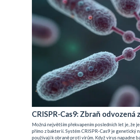
CRISPR-Cas9: Zbraň odvozená z
Možná největším překvapením posledních let je, že j
přímo z bakterií. Systém
CRISPR-Cas9
je
genetický n
používají k obraně proti virům. Když virus napadne b