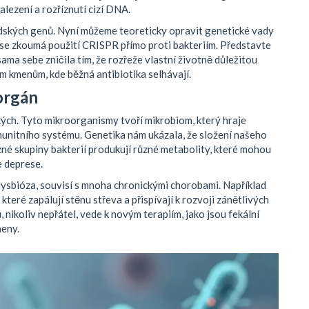
lezení a rozříznutí cizí DNA.
dských genů. Nyní můžeme teoreticky opravit genetické vady
e zkoumá použití CRISPR přímo proti bakteriím. Představte
 sama sebe zničila tím, že rozřeže vlastní životně důležitou
m kmenům, kde běžná antibiotika selhávají.
orgán
kých. Tyto mikroorganismy tvoří mikrobiom, který hraje
 imunitního systému. Genetika nám ukázala, že složení našeho
zné skupiny bakterií produkují různé metabolity, které mohou
e deprese.
ysbióza, souvisí s mnoha chronickými chorobami. Například
teré zapálují stěnu střeva a přispívají k rozvoji zánětlivých
 nikoliv nepřátel, vede k novým terapiím, jako jsou fekální
meny.