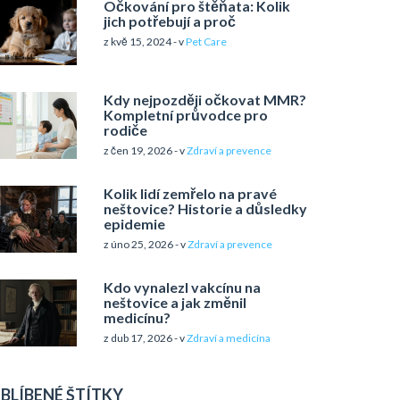
Očkování pro štěňata: Kolik
jich potřebují a proč
z kvě 15, 2024 - v
Pet Care
Kdy nejpozději očkovat MMR?
Kompletní průvodce pro
rodiče
z čen 19, 2026 - v
Zdraví a prevence
Kolik lidí zemřelo na pravé
neštovice? Historie a důsledky
epidemie
z úno 25, 2026 - v
Zdraví a prevence
Kdo vynalezl vakcínu na
neštovice a jak změnil
medicínu?
z dub 17, 2026 - v
Zdraví a medicína
BLÍBENÉ ŠTÍTKY