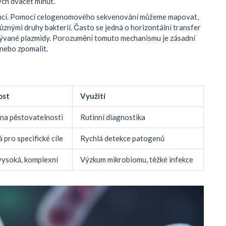
ých dvacet minut.
tencí. Pomocí celogenomového sekvenování můžeme mapovat,
různými druhy bakterií. Často se jedná o horizontální transfer
zývané plazmidy. Porozumění tomuto mechanismu je zásadní
 nebo zpomalit.
ost
Využití
 na pěstovatelnosti
Rutinní diagnostika
 pro specifické cíle
Rychlá detekce patogenů
vysoká, komplexní
Výzkum mikrobiomu, těžké infekce