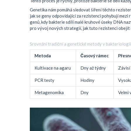
Tento proces je rychlý, protože bakterie se dělí každ
Genetika nám pomáhá sledovat šíření těchto rezis
jak se geny odpovídající za rezistenci pohybují mezi 
genů, kdy bakterie sdílí malé kruhové úseky DNA na
pro vývoj nových strategií, jak tuto rezistenci obejít
Srovnání tradiční a genetické metody v bakteriologii
Metoda
Časový rámec
Přesn
Kultivace na agaru
Dny až týdny
Závisí
PCR testy
Hodiny
Vysoká
Metagenomika
Dny
Velmi 