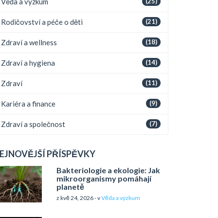
Věda a výzkum
(25)
Rodičovství a péče o děti
(21)
Zdraví a wellness
(18)
Zdraví a hygiena
(14)
Zdraví
(11)
Kariéra a finance
(9)
Zdraví a společnost
(7)
EJNOVĚJŠÍ PŘÍSPĚVKY
Bakteriologie a ekologie: Jak
mikroorganismy pomáhají
planetě
z kvě 24, 2026 - v
Věda a výzkum