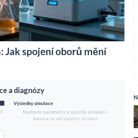
: Jak spojení oborů mění
nce a diagnózy
N
Výsledky simulace
oj
Nastavte parametry a spusťte simulaci...
Bakterie se dělí každých 20 minut.