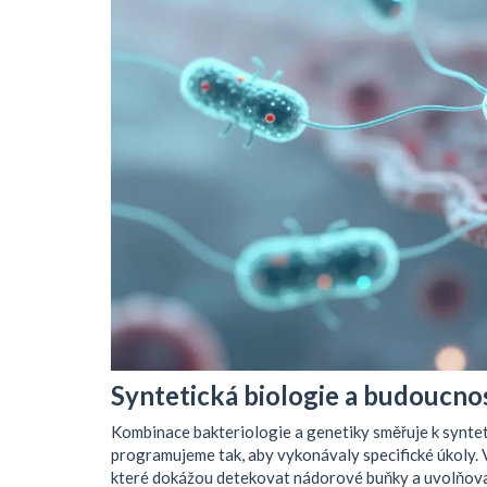
Syntetická biologie a budoucno
Kombinace bakteriologie a genetiky směřuje k synteti
programujeme tak, aby vykonávaly specifické úkoly. V
které dokážou detekovat nádorové buňky a uvolňovat 