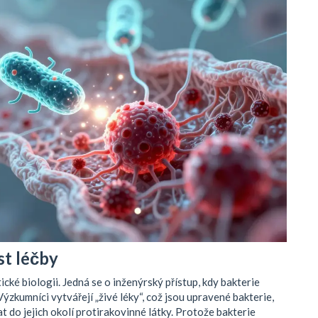
st léčby
cké biologii. Jedná se o inženýrský přístup, kdy bakterie
ýzkumníci vytvářejí „živé léky“, což jsou upravené bakterie,
do jejich okolí protirakovinné látky. Protože bakterie