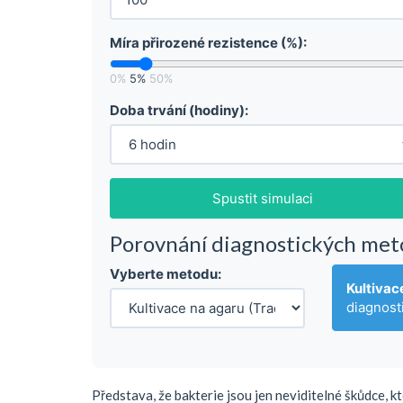
Míra přirozené rezistence (%):
0%
5%
50%
Doba trvání (hodiny):
Spustit simulaci
Porovnání diagnostických met
Vyberte metodu:
Kultivac
diagnost
Představa, že bakterie jsou jen neviditelné škůdce, k