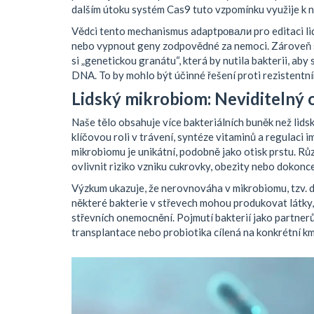
dalším útoku systém Cas9 tuto vzpomínku využije k na
Vědci tento mechanismus adaptровали pro editaci li
nebo vypnout geny zodpovědné za nemoci. Zároveň s
si „genetickou granátu“, která by nutila bakterii, aby
DNA. To by mohlo být účinné řešení proti rezistentní
Lidský mikrobiom: Neviditelný 
Naše tělo obsahuje více bakteriálních buněk než lids
klíčovou roli v trávení, syntéze vitaminů a regulaci
mikrobiomu je unikátní, podobně jako otisk prstu. Rů
ovlivnit riziko vzniku cukrovky, obezity nebo dokonc
Výzkum ukazuje, že nerovnováha v mikrobiomu, tzv. d
některé bakterie v střevech mohou produkovat látky, k
střevních onemocnění. Pojmutí bakterií jako partnerů,
transplantace nebo probiotika cílená na konkrétní k