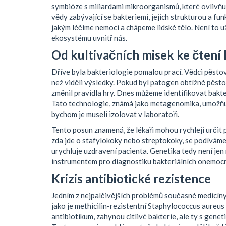
symbióze s miliardami mikroorganismů, které ovlivňují 
vědy zabývající se bakteriemi, jejich strukturou a fun
jakým léčíme nemoci a chápeme lidské tělo. Není to už
ekosystému uvnitř nás.
Od kultivačních misek ke čten
Dříve byla bakteriologie pomalou prací. Vědci pěstov
než viděli výsledky. Pokud byl patogen obtížně pěs
změnil pravidla hry. Dnes můžeme identifikovat bakte
Tato technologie, známá jako metagenomika, umožňu
bychom je museli izolovat v laboratoři.
Tento posun znamená, že lékaři mohou rychleji určit 
zda jde o stafylokoky nebo streptokoky, se podíváme 
urychluje uzdravení pacienta. Genetika tedy není jen 
instrumentem pro diagnostiku bakteriálních onemocn
Krizis antibiotické rezistence
Jedním z nejpalčivějších problémů současné medicíny 
jako je methicilin-rezistentní Staphylococcus aureus
antibiotikum, zahynou citlivé bakterie, ale ty s genet