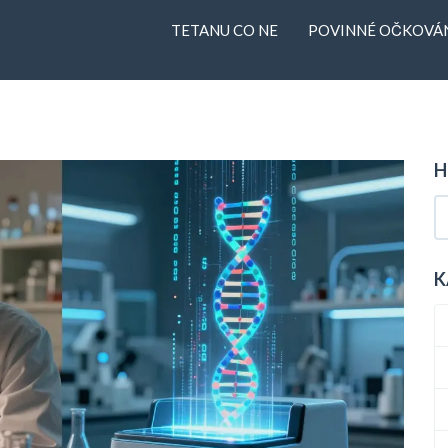
TETANU CO NE
POVINNÉ OČKOVÁN
H
K