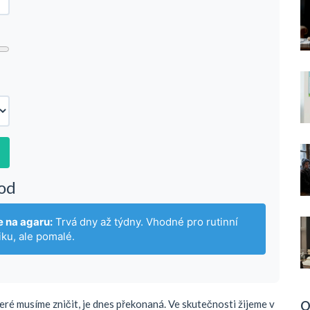
od
e na agaru:
Trvá dny až týdny. Vhodné pro rutinní
iku, ale pomalé.
teré musíme zničit, je dnes překonaná. Ve skutečnosti žijeme v
O