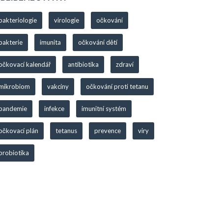
bakteriologie
virologie
očkování
bakterie
imunita
očkování dětí
očkovací kalendář
antibiotika
zdraví
mikrobiom
vakcíny
očkování proti tetanu
pandemie
infekce
imunitní systém
očkovací plán
tetanus
prevence
viry
probiotika