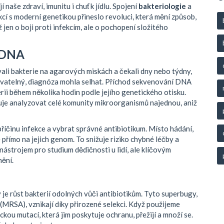
naše zdraví, imunitu i chuť k jídlu. Spojení
bakteriologie
a
kcí
s moderní genetikou přineslo revoluci, která mění způsob,
 jen o boji proti infekcím, ale o pochopení složitého
í DNA
ali bakterie na agarových miskách a čekali dny nebo týdny,
tovatelný, diagnóza mohla selhat. Příchod sekvenování DNA
rii během několika hodin podle jejího genetického otisku.
je analyzovat celé komunity mikroorganismů najednou, aniž
příčinu infekce a vybrat správné antibiotikum. Místo hádání,
přímo na jejich genom. To snižuje riziko chybné léčby a
nástrojem pro studium dědičnosti u lidí, ale klíčovým
ění.
je růst bakterií odolných vůči antibiotikům. Tyto superbugy,
 (MRSA), vznikají díky přirozené selekci. Když použijeme
ickou mutací, která jim poskytuje ochranu, přežijí a množí se.