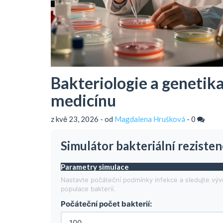
Bakteriologie a genetika
medicínu
z kvě 23, 2026 - od
Magdalena Hrušková
-
0
Simulátor bakteriální reziste
Parametry simulace
Nastavte počáteční podmínky infekce a sledujte výv
populace bakterií.
Počáteční počet bakterií: