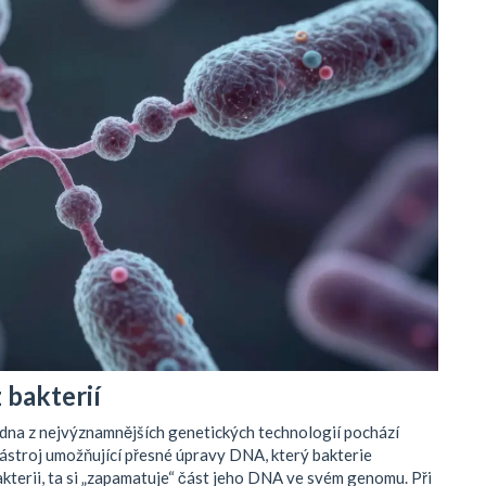
 bakterií
edna z nejvýznamnějších genetických technologií pochází
ástroj umožňující přesné úpravy DNA
, který bakterie
akterii, ta si „zapamatuje“ část jeho DNA ve svém genomu. Při