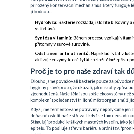
přirozený konzervační mechanismus, který funguje lé
jí hodnotu.
Hydrolyza:
Bakterie rozkládají složité bílkoviny a
vstřebává.
Syntéza vitaminů:
Během procesu vznikají vitamín
přítomny v surové surovině.
Odstranění antinutrientů:
Například fytát v luš
aktivuje enzymy, které fytát rozloží, čímž zpřístupn
Proč je to pro naše zdraví tak d
Dlouho jsme považovali bakterie pouze za původce n
hygieny právě proto, že ukázali, jak mikroby způsobují
zjednodušená. Naše těla jsou spíše ekosystémy než s
komplexní společenství trilionů mikroorganismů žijíc
Když jíme fermentované potraviny, nepolykáme jen ž
dočasně osidlit naše střeva. I když se tam neusadí nat
Stimulují produkci krátkých mastných kyselin, jako je
epitelu. To posiluje střevní bariéru a brání tzv. "pro