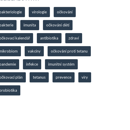
bakteriologie
virologie
očkování
bakterie
imunita
očkování dětí
očkovací kalendář
antibiotika
zdraví
mikrobiom
vakcíny
očkování proti tetanu
pandemie
infekce
imunitní systém
očkovací plán
tetanus
prevence
viry
probiotika