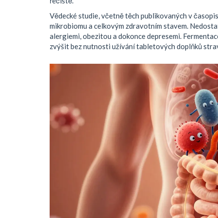
řečiště.
Vědecké studie, včetně těch publikovaných v časopi
mikrobiomu a celkovým zdravotním stavem. Nedostat
alergiemi, obezitou a dokonce depresemi. Fermentace j
zvýšit bez nutnosti užívání tabletových doplňků stra