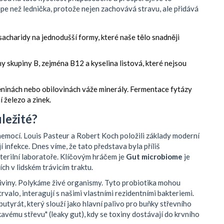
pe než lednička, protože nejen zachovává stravu, ale přidává
 sacharidy na jednodušší formy, které naše tělo snadněji
y skupiny B, zejména B12 a kyselina listová, které nejsou
těninách nebo obilovinách váže minerály. Fermentace fytázy
í železo a zinek.
ůležité?
emocí. Louis Pasteur a Robert Koch položili základy moderní
 infekce. Dnes víme, že tato představa byla příliš
terilní laboratoře. Klíčovým hráčem je
Gut microbiome
je
ích v lidském trávicím traktu
.
iviny. Polykáme živé organismy. Tyto
probiotika
mohou
rvalo, interagují s našimi vlastními rezidentními bakteriemi.
butyrát
, který slouží jako hlavní palivo pro buňky střevního
nikavému střevu" (leaky gut), kdy se toxiny dostávají do krvního