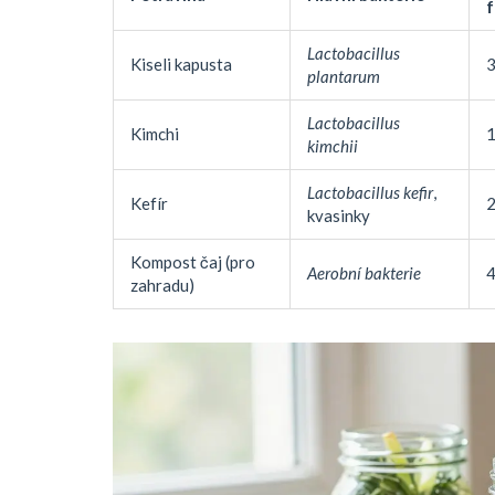
Lactobacillus
Kiseli kapusta
3
plantarum
Lactobacillus
Kimchi
1
kimchii
Lactobacillus kefir
,
Kefír
2
kvasinky
Kompost čaj (pro
Aerobní bakterie
4
zahradu)