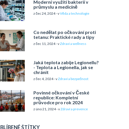
Moderní využití bakterií v
průmyslu a medicíně
z čec 24, 2024 - v
Věda a technologie
Co nedělat po očkování proti
tetanu: Praktické rady a tipy
z čec 11, 2024 - v
Zdraví a wellness
Jaká teplota zabije Legionellu?
- Teplota a Legionella, jak se
chránit
z čec 4, 2024 - v
Zdraví a bezpečnost
Povinné očkování v České
republice: Kompletní
průvodce pro rok 2024
z úno 21, 2024 - v
Zdraví a prevence
BLÍBENÉ ŠTÍTKY