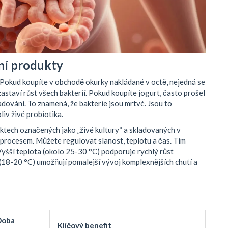
ní produkty
í. Pokud koupíte v obchodě okurky nakládané v octě, nejedná se
astaví růst všech bakterií. Pokud koupíte jogurt, často prošel
ladování. To znamená, že bakterie jsou mrtvé. Jsou to
liv živé probiotika.
ktech označených jako „živé kultury“ a skladovaných v
 procesem. Můžete regulovat slanost, teplotu a čas. Tím
Vyšší teplota (okolo 25-30 °C) podporuje rychlý růst
y (18-20 °C) umožňují pomalejší vývoj komplexnějších chutí a
Doba
Klíčový benefit