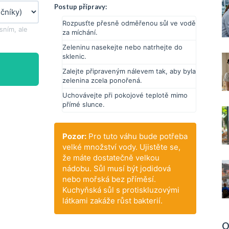
Postup přípravy:
Rozpusťte přesně odměřenou sůl ve vodě
sním, ale
za míchání.
Zeleninu nasekejte nebo natrhejte do
sklenic.
Zalejte připraveným nálevem tak, aby byla
zelenina zcela ponořená.
Uchovávejte při pokojové teplotě mimo
přímé slunce.
Pozor:
Pro tuto váhu bude potřeba
velké množství vody. Ujistěte se,
že máte dostatečně velkou
nádobu. Sůl musí být jodidová
nebo mořská bez příměsí.
Kuchyňská sůl s protiskluzovými
látkami zakáže růst bakterií.
O