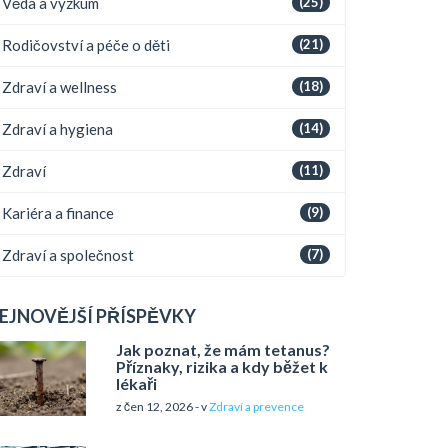
Věda a výzkum
(25)
Rodičovství a péče o děti
(21)
Zdraví a wellness
(18)
Zdraví a hygiena
(14)
Zdraví
(11)
Kariéra a finance
(9)
Zdraví a společnost
(7)
EJNOVĚJŠÍ PŘÍSPĚVKY
Jak poznat, že mám tetanus?
Příznaky, rizika a kdy běžet k
lékaři
z čen 12, 2026 - v
Zdraví a prevence