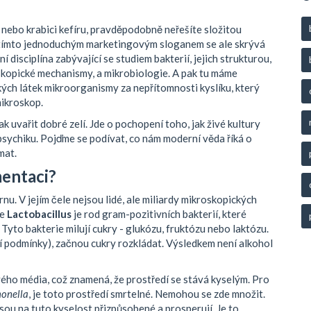
 nebo krabici kefíru, pravděpodobně neřešíte složitou
 Za tímto jednoduchým marketingovým sloganem se ale skrývá
ní disciplína zabývající se studiem bakterií, jejich strukturou,
oskopické mechanismy, a
mikrobiologie
. A pak tu máme
ých látek mikroorganismy za nepřítomnosti kyslíku
, který
mikroskop.
ak uvařit dobré zelí. Jde o pochopení toho, jak živé kultury
 psychiku. Pojďme se podívat, co nám moderní věda říká o
mat.
mentaci?
u. V jejím čele nejsou lidé, ale miliardy mikroskopických
je
Lactobacillus
je
rod gram-pozitivních bakterií, které
Tyto bakterie milují cukry - glukózu, fruktózu nebo laktózu.
í podmínky), začnou cukry rozkládat. Výsledkem není alkohol
ového média, což znamená, že prostředí se stává kyselým. Pro
onella
, je toto prostředí smrtelné. Nemohou se zde množit.
sou na tuto kyselost přizpůsobené a prosperují. Je to