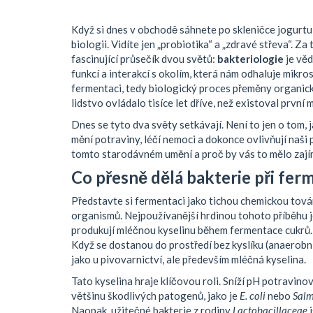
Když si dnes v obchodě sáhnete po skleničce jogurtu
biologii. Vidíte jen „probiotika“ a „zdravé střeva“.
fascinující průsečík dvou světů:
bakteriologie
je
věd
funkcí a interakcí s okolím
, která nám odhaluje mikr
fermentaci
, tedy
biologický proces přeměny organick
lidstvo ovládalo tisíce let dříve, než existoval první 
Dnes se tyto dva světy setkávají. Není to jen o tom, j
mění potraviny, léčí nemoci a dokonce ovlivňují naši
tomto starodávném umění a proč by vás to mělo zají
Co přesně dělá bakterie při fer
Představte si fermentaci jako tichou chemickou továrn
organismů. Nejpoužívanější hrdinou tohoto příběhu 
produkují mléčnou kyselinu během fermentace cukrů
.
Když se dostanou do prostředí bez kyslíku (anaerobn
jako u pivovarnictví, ale především
mléčná kyselina
.
Tato kyselina hraje klíčovou roli. Sníží pH potravin
většinu škodlivých patogenů, jako je
E. coli
nebo
Salm
Naopak, užitečné bakterie z rodiny
Lactobacillaceae
j