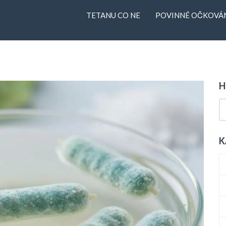
TETANU CO NE
POVINNÉ OČKOVÁN
H
K