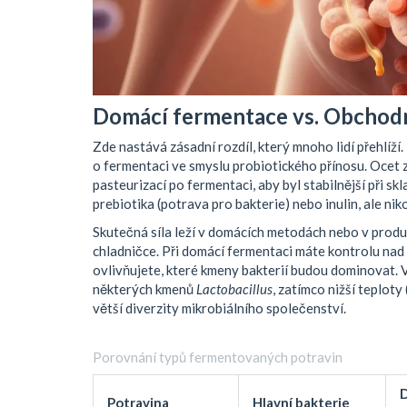
Domácí fermentace vs. Obchod
Zde nastává zásadní rozdíl, který mnoho lidí přehlíž
o fermentaci ve smyslu probiotického přínosu. Ocet z
pasteurizací po fermentaci, aby byl stabilnější při sk
prebiotika (potrava pro bakterie) nebo inulin, ale niko
Skutečná síla leží v domácích metodách nebo v produ
chladničce. Při domácí fermentaci máte kontrolu nad
ovlivňujete, které kmeny bakterií budou dominovat. 
některých kmenů
Lactobacillus
, zatímco nižší teplot
větší diverzity mikrobiálního společenství.
Porovnání typů fermentovaných potravin
Potravina
Hlavní bakterie