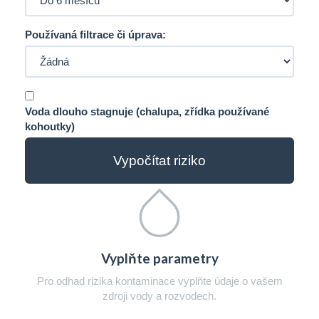
Používaná filtrace či úprava:
Voda dlouho stagnuje (chalupa, zřídka používané
kohoutky)
Vypočítat riziko
Vyplňte parametry
Pro odhad rizika kontaminace vyplňte údaje o vašem
zdroji vody a rozvodech.