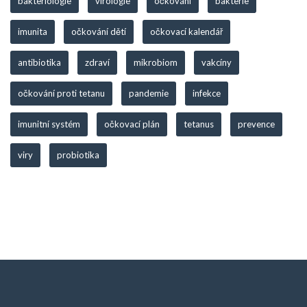
bakteriologie
virologie
očkování
bakterie
imunita
očkování dětí
očkovací kalendář
antibiotika
zdraví
mikrobiom
vakcíny
očkování proti tetanu
pandemie
infekce
imunitní systém
očkovací plán
tetanus
prevence
viry
probiotika