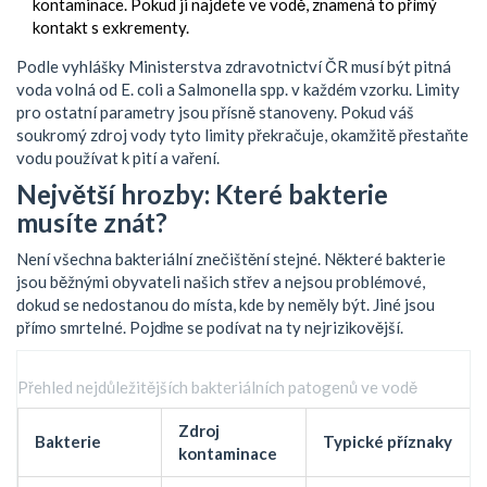
kontaminace. Pokud ji najdete ve vodě, znamená to přímý
kontakt s exkrementy.
Podle vyhlášky Ministerstva zdravotnictví ČR musí být pitná
voda volná od E. coli a Salmonella spp. v každém vzorku. Limity
pro ostatní parametry jsou přísně stanoveny. Pokud váš
soukromý zdroj vody tyto limity překračuje, okamžitě přestaňte
vodu používat k pití a vaření.
Největší hrozby: Které bakterie
musíte znát?
Není všechna bakteriální znečištění stejné. Některé bakterie
jsou běžnými obyvateli našich střev a nejsou problémové,
dokud se nedostanou do místa, kde by neměly být. Jiné jsou
přímo smrtelné. Pojďme se podívat na ty nejrizikovější.
Přehled nejdůležitějších bakteriálních patogenů ve vodě
Zdroj
Bakterie
Typické příznaky
kontaminace