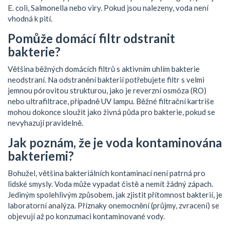
E. coli, Salmonella nebo viry. Pokud jsou nalezeny, voda není
vhodná k pití.
Pomůže domácí filtr odstranit
bakterie?
Většina běžných domácích filtrů s aktivním uhlím bakterie
neodstraní. Na odstranění bakterií potřebujete filtr s velmi
jemnou pórovitou strukturou, jako je reverzní osmóza (RO)
nebo ultrafiltrace, případně UV lampu. Běžné filtrační kartriše
mohou dokonce sloužit jako živná půda pro bakterie, pokud se
nevyhazují pravidelně.
Jak poznám, že je voda kontaminována
bakteriemi?
Bohužel, většina bakteriálních kontaminací není patrná pro
lidské smysly. Voda může vypadat čistě a nemít žádný zápach.
Jediným spolehlivým způsobem, jak zjistit přítomnost bakterií, je
laboratorní analýza. Příznaky onemocnění (průjmy, zvracení) se
objevují až po konzumaci kontaminované vody.