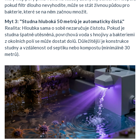
pokud filtr dlouho nevyhodíte, může se stát živnou půdou pro
bakterie, které se na něm začnou množit.
Myt 3: "Studna hluboká 50 metrů je automaticky čistá."
Realita: Hloubka sama o sobě nezaručuje čistotu. Pokud je
studna špatně utěsněná, povrchová voda s hnojivy a bakteriemi
z okolních polí se může dostat dolů. Důležitější je konstrukce
studny a vzdálenost od septiku nebo kompostu (minimálně 30
metrů).