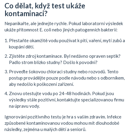
Co dělat, když test ukáže
kontaminaci?
Nepanikařte, ale jednejte rychle. Pokud laboratorní výsledek
ukáže přítomnost E. coli nebo jiných patogenních bakterií:
Přestaňte okamžitě vodu používat k pití, vaření, mytí zubů a
koupání dětí.
Zjistěte zdroj kontaminace. Byl nedávno opraven septik?
Padlo strom blízko studny? Došlo k povodni?
Proveďte šokovou chloraci studny nebo rozvodů. Tento
postup provádějte pouze podle návodu nebo s odborníkem,
aby nedošlo k poškození zařízení.
Znovu otestujte vodu po 24-48 hodinách. Pokud jsou
výsledky stále pozitivní, kontaktujte specializovanou firmu
na úpravu vody.
Ignorování pozitivního testu je hra s vaším zdravím. Infekce
způsobené kontaminovanou vodou mohou mít dlouhodobé
následky, zejména u malých dětí a seniorů.