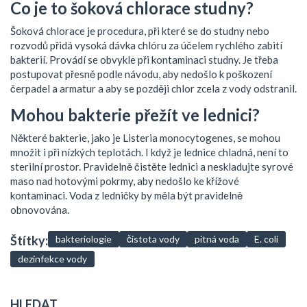
Co je to šoková chlorace studny?
Šoková chlorace je procedura, při které se do studny nebo
rozvodů přidá vysoká dávka chlóru za účelem rychlého zabití
bakterií. Provádí se obvykle při kontaminaci studny. Je třeba
postupovat přesně podle návodu, aby nedošlo k poškození
čerpadel a armatur a aby se později chlor zcela z vody odstranil.
Mohou bakterie přežít ve lednici?
Některé bakterie, jako je Listeria monocytogenes, se mohou
množit i při nízkých teplotách. I když je lednice chladná, není to
sterilní prostor. Pravidelně čistěte lednici a neskladujte syrové
maso nad hotovými pokrmy, aby nedošlo ke křížové
kontaminaci. Voda z ledničky by měla být pravidelně
obnovována.
Štítky:
bakteriologie
čistota vody
pitná voda
E. coli
dezinfekce vody
HLEDAT