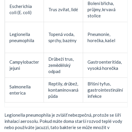
Bolení břicha,
Escherichia
Trus zvířat, lidé
průjmy, krvavá
coli (E. coli)
stolice
Legionella
Topená voda,
Pneumonie,
pneumophila
sprchy, bazény
horečka, kašel
Drůbeží trus,
Campylobacter
Gastroenteritida,
zemědělský
jejuni
vysoká horečka
odpad
Reptily, drůbež,
Břišní tyfus,
Salmonella
kontaminovaná
gastrointestinální
enterica
půda
infekce
Legionella pneumophila
je zvlášť nebezpečná, protože se šíří
inhalací aerosolu. Pokud máte doma starší rozvod teplé vody
nebo používáte jacuzzi, tato bakterie se může množit v