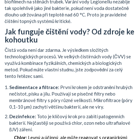
biofilmech na stěnách trubek. Varání vody Legionellu nezabije
tak spolehlivě jako jiné bakterie, pokud není voda dostatečně
dlouho udržována při teplotě nad 60 °C. Proto je pravidelné
čištění topných systémů kritické.
Jak funguje čištění vody? Od zdroje ke
kohoutku
Čistá voda není dar zdarma. Je výsledkem složitých
technologických procesů. Ve velkých čistírnách vody (ČVV) se
využívá kombinace fyzikálních, chemických a biologických
metod. Pokud máte vlastní studnu, jste zodpovědní za celý
tento řetězec sami.
Sedimentace a filtrace:
První krokem je odstranění hrubých
nečistot, písku a jílu. Používají se písečné filtry nebo
membránové filtry s póry různé velikosti. Mikrofiltrace (póry
0,1-10 µm) zachytí většinu bakterií, ale ne viry.
Dezinfekce:
Toto je klíčový krok pro zabití patogenních
bakterií. Nejčastěji se používá chlor, ozon nebo ultrafialové
(UV) záření.
Chlor:
Levný a účinný, ale může reagovat s organickými