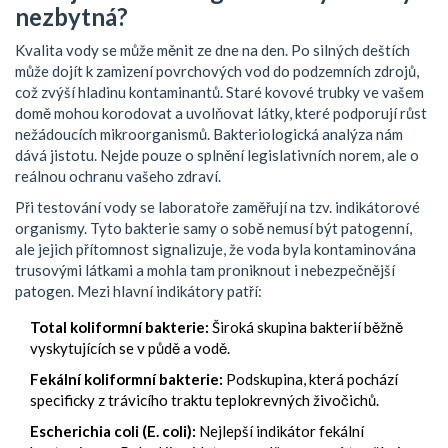
nezbytná?
Kvalita vody se může měnit ze dne na den. Po silných deštích
může dojít k zamizení povrchových vod do podzemních zdrojů,
což zvýší hladinu kontaminantů. Staré kovové trubky ve vašem
domě mohou korodovat a uvolňovat látky, které podporují růst
nežádoucích mikroorganismů. Bakteriologická analýza nám
dává jistotu. Nejde pouze o splnění legislativních norem, ale o
reálnou ochranu vašeho zdraví.
Při testování vody se laboratoře zaměřují na tzv. indikátorové
organismy. Tyto bakterie samy o sobě nemusí být patogenní,
ale jejich přítomnost signalizuje, že voda byla kontaminována
trusovými látkami a mohla tam proniknout i nebezpečnější
patogen. Mezi hlavní indikátory patří:
Total koliformní bakterie:
Široká skupina bakterií běžně
vyskytujících se v půdě a vodě.
Fekální koliformní bakterie:
Podskupina, která pochází
specificky z trávicího traktu teplokrevných živočichů.
Escherichia coli (E. coli):
Nejlepší indikátor fekální