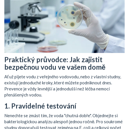
Praktický průvodce: Jak zajistit
bezpečnou vodu ve vašem domě
Ať už pijete vodu z veřejného vodovodu, nebo z vlastní studny,
existují jednoduché kroky, které můžete podniknout dnes.
Prevence je vždy levnější a jednodušší než léčba nemocí
přenášených vodou.
1. Pravidelné testování
Nenechte se zmást tím, že voda "chutná dobře". Objednejte si
bakteriologickou analýzu alespoň jednou ročně. Pro soukromé
studny doporučuji testovat zejména na E. coli a celkový počet