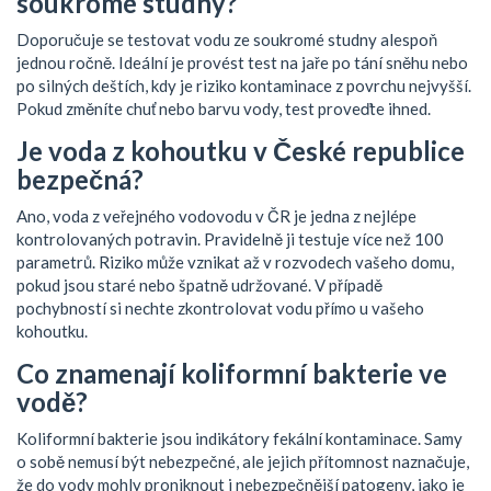
soukromé studny?
Doporučuje se testovat vodu ze soukromé studny alespoň
jednou ročně. Ideální je provést test na jaře po tání sněhu nebo
po silných deštích, kdy je riziko kontaminace z povrchu nejvyšší.
Pokud změníte chuť nebo barvu vody, test proveďte ihned.
Je voda z kohoutku v České republice
bezpečná?
Ano, voda z veřejného vodovodu v ČR je jedna z nejlépe
kontrolovaných potravin. Pravidelně ji testuje více než 100
parametrů. Riziko může vznikat až v rozvodech vašeho domu,
pokud jsou staré nebo špatně udržované. V případě
pochybností si nechte zkontrolovat vodu přímo u vašeho
kohoutku.
Co znamenají koliformní bakterie ve
vodě?
Koliformní bakterie jsou indikátory fekální kontaminace. Samy
o sobě nemusí být nebezpečné, ale jejich přítomnost naznačuje,
že do vody mohly proniknout i nebezpečnější patogeny, jako je