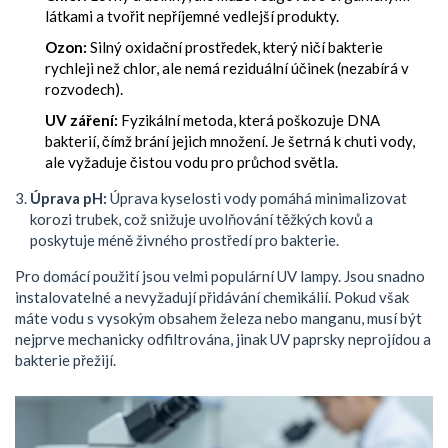
látkami a tvořit nepříjemné vedlejší produkty.
Ozon:
Silný oxidační prostředek, který ničí bakterie
rychleji než chlor, ale nemá reziduální účinek (nezabírá v
rozvodech).
UV záření:
Fyzikální metoda, která poškozuje DNA
bakterií, čímž brání jejich množení. Je šetrná k chuti vody,
ale vyžaduje čistou vodu pro průchod světla.
Úprava pH:
Úprava kyselosti vody pomáhá minimalizovat
korozi trubek, což snižuje uvolňování těžkých kovů a
poskytuje méně živného prostředí pro bakterie.
Pro domácí použití jsou velmi populární UV lampy. Jsou snadno
instalovatelné a nevyžadují přidávání chemikálií. Pokud však
máte vodu s vysokým obsahem železa nebo manganu, musí být
nejprve mechanicky odfiltrována, jinak UV paprsky neprojídou a
bakterie přežijí.