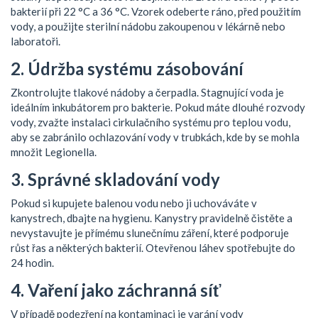
bakterií při 22 °C a 36 °C. Vzorek odeberte ráno, před použitím
vody, a použijte sterilní nádobu zakoupenou v lékárně nebo
laboratoři.
2. Údržba systému zásobování
Zkontrolujte tlakové nádoby a čerpadla. Stagnující voda je
ideálním inkubátorem pro bakterie. Pokud máte dlouhé rozvody
vody, zvažte instalaci cirkulačního systému pro teplou vodu,
aby se zabránilo ochlazování vody v trubkách, kde by se mohla
množit Legionella.
3. Správné skladování vody
Pokud si kupujete balenou vodu nebo ji uchováváte v
kanystrech, dbajte na hygienu. Kanystry pravidelně čistěte a
nevystavujte je přímému slunečnímu záření, které podporuje
růst řas a některých bakterií. Otevřenou láhev spotřebujte do
24 hodin.
4. Vaření jako záchranná síť
V případě podezření na kontaminaci je varání vody