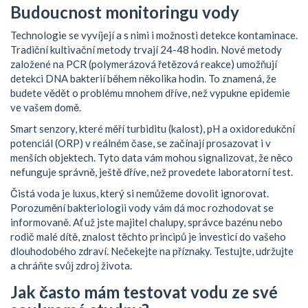
Budoucnost monitoringu vody
Technologie se vyvíjejí a s nimi i možnosti detekce kontaminace.
Tradiční kultivační metody trvají 24-48 hodin. Nové metody
založené na PCR (polymerázová řetězová reakce) umožňují
detekci DNA bakterií během několika hodin. To znamená, že
budete vědět o problému mnohem dříve, než vypukne epidemie
ve vašem domě.
Smart senzory, které měří turbiditu (kalost), pH a oxidoredukční
potenciál (ORP) v reálném čase, se začínají prosazovat i v
menších objektech. Tyto data vám mohou signalizovat, že něco
nefunguje správně, ještě dříve, než provedete laboratorní test.
Čistá voda je luxus, který si nemůžeme dovolit ignorovat.
Porozumění bakteriologii vody vám dá moc rozhodovat se
informovaně. Ať už jste majitel chalupy, správce bazénu nebo
rodič malé dítě, znalost těchto principů je investicí do vašeho
dlouhodobého zdraví. Nečekejte na příznaky. Testujte, udržujte
a chráňte svůj zdroj života.
Jak často mám testovat vodu ze své