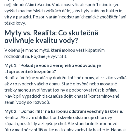
nejjednodušším řešením. Voda musí vřít alespoň 1 minutu (ve
vyšších nadmořských výškách déle), aby byly zničeny bakterie,
viry a paraziti. Pozor, varání neodstraní chemické znečištění ani
těžké kovy.
Myty vs. Realita: Co skutečně
ovlivňuje kvalitu vody?
V oběhu je mnoho mýtů, které mohou vést k špatným
rozhodnutím. Pojďme je vyvrátit.
Myt 1: "Pokud je voda z veřejného vodovodu, je
stoprocentně bezpečná."
Realita: Veřejné vodárny dodržují přísné normy, ale riziko vzniká
až v rozvodech vašeho domu. Staré olověné nebo mosazné
trubky mohou uvolňovat toxiny a podporovat růst biofilmu.
Navíc při výpadcích tlaku může dojít k nasátí kontaminované
zemní vody do rozvodů.
Myt 2: "Domácí filtr na karbonu odstraní všechny bakterie."
Realita: Aktivní uhlí (karbon) skvěle odstraňuje chlórový
zápach, pesticidy a zlepšuje chuť. Ale standardní karbonové
filtry mají póry příliš velké na to, aby zachytily bakterie. Naopak,