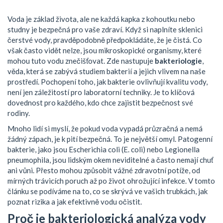
Voda je základ života, ale ne každá kapka z kohoutku nebo
studny je bezpečná pro vaše zdraví. Když si naplníte sklenici
čerstvé vody, pravděpodobně předpokládáte, že je čistá. Co
však často vidět nelze, jsou mikroskopické organismy, které
mohou tuto vodu znečišťovat. Zde nastupuje
bakteriologie
,
věda, která se zabývá studiem bakterií a jejich vlivem na naše
prostředí.
Pochopení toho, jak bakterie ovlivňují kvalitu vody,
není jen záležitostí pro laboratorní techniky. Je to klíčová
dovednost pro každého, kdo chce zajistit bezpečnost své
rodiny.
Mnoho lidí si myslí, že pokud voda vypadá průzračná a nemá
žádný zápach, je k pití bezpečná. To je největší omyl. Patogenní
bakterie, jako jsou
Escherichia coli (E. coli)
nebo
Legionella
pneumophila
, jsou lidským okem neviditelné a často nemají chuť
ani vůni. Přesto mohou způsobit vážné zdravotní potíže, od
mírných trávicích poruch až po život ohrožující infekce. V tomto
článku se podíváme na to, co se skrývá ve vašich trubkách, jak
poznat rizika a jak efektivně vodu očistit.
Proč je bakteriologická analýza vody